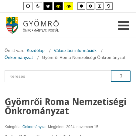
Kisebb
Nagyobb
PLG_SYSTEM_
Alapértelme
Alapértelmezett
Éjszakai
Magas
Magas
Magas
betűméret
betűméret
betűméret
mód
mód
kontraszt
kontraszt
kontraszt
fekete-
fekete-
sárga-
fehér
sárga
fekete
GYÖMRŐ
mód.
mód.
mód.
ÖNKORMÁNYZATI PORTÁL
Ön itt van:
Kezdőlap
Választási információk
Önkormányzat
Gyömrői Roma Nemzetiségi Önkrományzat
Gyömrői Roma Nemzetiségi
Önkrományzat
Kategória:
Önkormányzat
Megjelent: 2024. november 15.