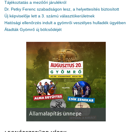
Tájékoztatás a mezőőri járulékról
Dr. Petky Ferenc szabadságon lesz, a helyettesítés biztosított
Új képviselője lett a 3. számú választókerületnek
Hatósági ellenőrzés indult a gyömrői veszélyes hulladék ügyében
Átadták Gyömrő új bölcsődéjét
Államalapítás ünnepe
XII. Gyöm