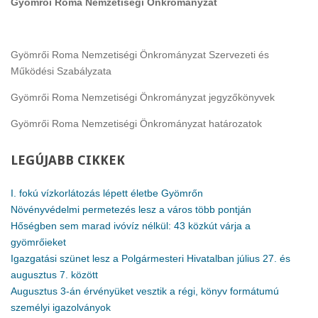
Gyömrői Roma Nemzetiségi Önkrományzat
Gyömrői Roma Nemzetiségi Önkrományzat Szervezeti és
Működési Szabályzata
Gyömrői Roma Nemzetiségi Önkrományzat jegyzőkönyvek
Gyömrői Roma Nemzetiségi Önkrományzat határozatok
LEGÚJABB
CIKKEK
I. fokú vízkorlátozás lépett életbe Gyömrőn
Növényvédelmi permetezés lesz a város több pontján
Hőségben sem marad ivóvíz nélkül: 43 közkút várja a
gyömrőieket
Igazgatási szünet lesz a Polgármesteri Hivatalban július 27. és
augusztus 7. között
Augusztus 3-án érvényüket vesztik a régi, könyv formátumú
személyi igazolványok