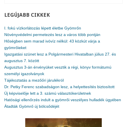
LEGÚJABB
CIKKEK
I. fokú vízkorlátozás lépett életbe Gyömrőn
Növényvédelmi permetezés lesz a város több pontján
Hőségben sem marad ivóvíz nélkül: 43 közkút várja a
gyömrőieket
Igazgatási szünet lesz a Polgármesteri Hivatalban július 27. és
augusztus 7. között
Augusztus 3-án érvényüket vesztik a régi, könyv formátumú
személyi igazolványok
Tájékoztatás a mezőőri járulékról
Dr. Petky Ferenc szabadságon lesz, a helyettesítés biztosított
Új képviselője lett a 3. számú választókerületnek
Hatósági ellenőrzés indult a gyömrői veszélyes hulladék ügyében
Átadták Gyömrő új bölcsődéjét