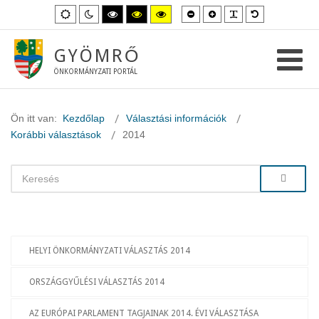
Kisebb
Nagyobb
PLG_SYSTEM_
Alapértelme
Alapértelmezett
Éjszakai
Magas
Magas
Magas
betűméret
betűméret
betűméret
mód
mód
kontraszt
kontraszt
kontraszt
fekete-
fekete-
sárga-
fehér
sárga
fekete
GYÖMRŐ
mód.
mód.
mód.
ÖNKORMÁNYZATI PORTÁL
Ön itt van:
Kezdőlap
Választási információk
Korábbi választások
2014
HELYI ÖNKORMÁNYZATI VÁLASZTÁS 2014
ORSZÁGGYŰLÉSI VÁLASZTÁS 2014
AZ EURÓPAI PARLAMENT TAGJAINAK 2014. ÉVI VÁLASZTÁSA