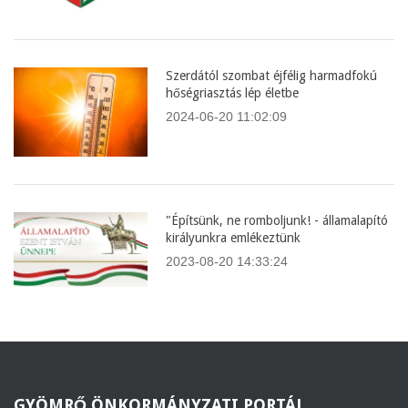
Szerdától szombat éjfélig harmadfokú
hőségriasztás lép életbe
2024-06-20 11:02:09
"Építsünk, ne romboljunk! - államalapító
királyunkra emlékeztünk
2023-08-20 14:33:24
GYÖMRŐ
ÖNKORMÁNYZATI PORTÁL