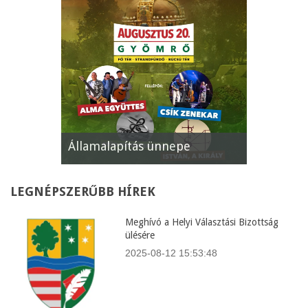
Államalapítás ünnepe
XII. Gyöm
LEGNÉPSZERŰBB
HÍREK
Meghívó a Helyi Választási Bizottság
ülésére
2025-08-12 15:53:48