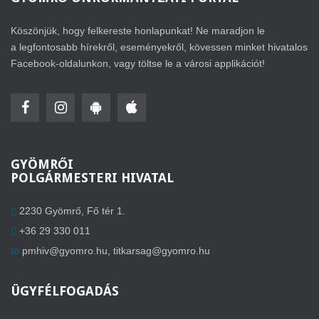
Köszönjük, hogy felkereste honlapunkat! Ne maradjon le
a legfontosabb hírekről, eseményekről, kövessen minket hivatalos
Facebook-oldalunkon, vagy töltse le a városi applikációt!
GYÖMRŐI
POLGÁRMESTERI HIVATAL
2230 Gyömrő, Fő tér 1.
+36 29 330 011
pmhiv@gyomro.hu
,
titkarsag@gyomro.hu
ÜGYFÉLFOGADÁS