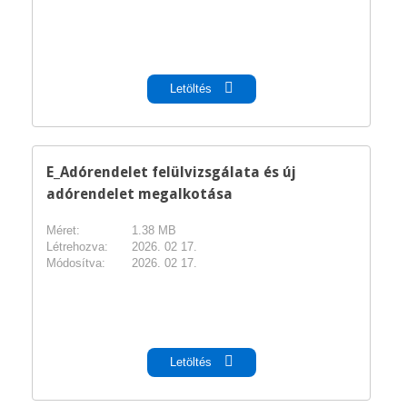
pdf
Letöltés
E_Adórendelet felülvizsgálata és új
adórendelet megalkotása
Méret:
1.38 MB
Létrehozva:
2026. 02 17.
Módosítva:
2026. 02 17.
pdf
Letöltés