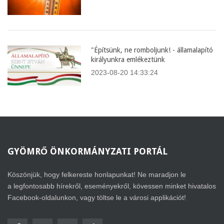
"Építsünk, ne romboljunk! - államalapító
királyunkra emlékeztünk
2023-08-20 14:33:24
GYÖMRŐ
ÖNKORMÁNYZATI PORTÁL
Köszönjük, hogy felkereste honlapunkat! Ne maradjon le
a legfontosabb hírekről, eseményekről, kövessen minket hivatalos
Facebook-oldalunkon, vagy töltse le a városi applikációt!