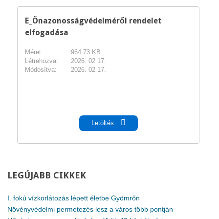
E_Önazonosságvédelméről rendelet
elfogadása
Méret:
964.73 KB
Létrehozva:
2026. 02 17.
Módosítva:
2026. 02 17.
pdf
Letöltés
LEGÚJABB
CIKKEK
I. fokú vízkorlátozás lépett életbe Gyömrőn
Növényvédelmi permetezés lesz a város több pontján