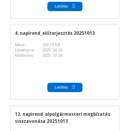
Letöltés
4. napirend_előterjesztés 20251013
Méret:
156.74 KB
Létrehozva:
2025. 10 16.
Módosítva:
2025. 10 16.
pdf
Letöltés
12. napirend_alpolgármesteri megbízatás
visszavonása 20251013