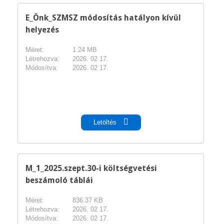
E_Önk_SZMSZ módosítás hatályon kívül
helyezés
Méret:
1.24 MB
Létrehozva:
2026. 02 17.
Módosítva:
2026. 02 17.
pdf
Letöltés
M_1_2025.szept.30-i költségvetési
beszámoló táblái
Méret:
836.37 KB
Létrehozva:
2026. 02 17.
Módosítva:
2026. 02 17.