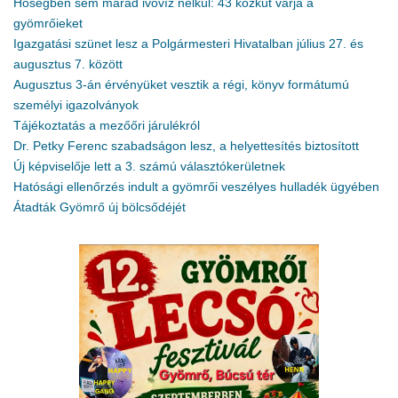
Hőségben sem marad ivóvíz nélkül: 43 közkút várja a
gyömrőieket
Igazgatási szünet lesz a Polgármesteri Hivatalban július 27. és
augusztus 7. között
Augusztus 3-án érvényüket vesztik a régi, könyv formátumú
személyi igazolványok
Tájékoztatás a mezőőri járulékról
Dr. Petky Ferenc szabadságon lesz, a helyettesítés biztosított
Új képviselője lett a 3. számú választókerületnek
Hatósági ellenőrzés indult a gyömrői veszélyes hulladék ügyében
Átadták Gyömrő új bölcsődéjét