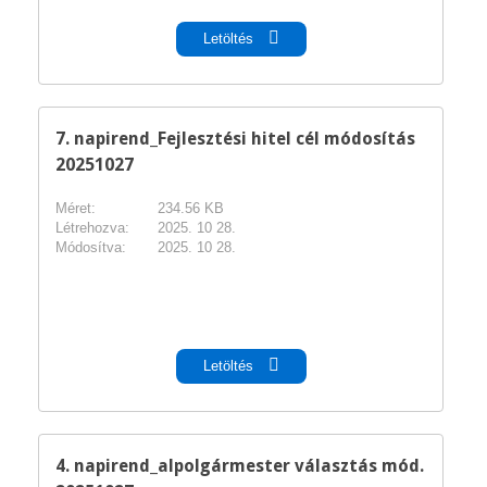
Letöltés
7. napirend_Fejlesztési hitel cél módosítás
20251027
Méret:
234.56 KB
Létrehozva:
2025. 10 28.
Módosítva:
2025. 10 28.
pdf
Letöltés
4. napirend_alpolgármester választás mód.