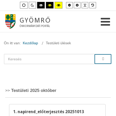
Kisebb
Nagyobb
PLG_SYSTEM_
Alapértelme
Alapértelmezett
Éjszakai
Magas
Magas
Magas
betűméret
betűméret
betűméret
mód
mód
kontraszt
kontraszt
kontraszt
fekete-
fekete-
sárga-
fehér
sárga
fekete
GYÖMRŐ
mód.
mód.
mód.
ÖNKORMÁNYZATI PORTÁL
Ön itt van:
Kezdőlap
Testületi ülések
Testületi 2025 október
1. napirend_előterjesztés 20251013