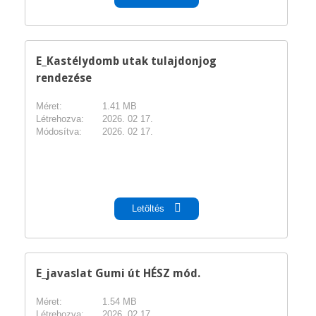
E_Kastélydomb utak tulajdonjog
rendezése
Méret:
1.41 MB
Létrehozva:
2026. 02 17.
Módosítva:
2026. 02 17.
pdf
Letöltés
E_javaslat Gumi út HÉSZ mód.
Méret:
1.54 MB
Létrehozva:
2026. 02 17.