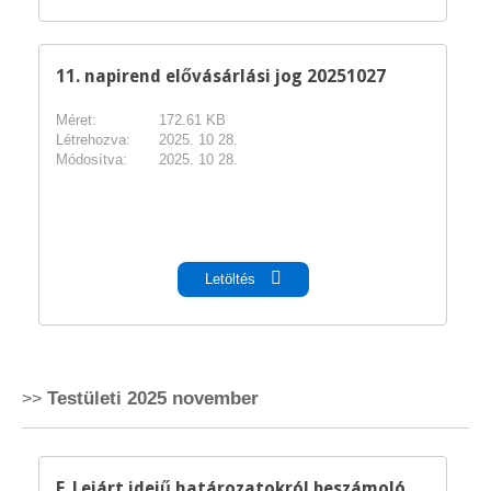
11. napirend elővásárlási jog 20251027
Méret:
172.61 KB
Létrehozva:
2025. 10 28.
Módosítva:
2025. 10 28.
pdf
Letöltés
Testületi 2025 november
E_Lejárt idejű határozatokról beszámoló