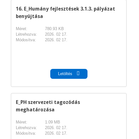
16. E_Humány fejlesztések 3.1.3. pályázat
benyújtása
Méret:
780.93 KB
Létrehozva:
2026. 02 17.
Módosítva:
2026. 02 17.
pdf
Letöltés
E_PH szervezeti tagozódás
meghatározása
Méret:
1.09 MB
Létrehozva:
2026. 02 17.
Módosítva:
2026. 02 17.