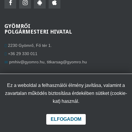
GYÖMRŐI
POLGÁRMESTERI HIVATAL
2230 Gyömrő, Fő tér 1.
+36 29 330 011
pmhiv@gyomro.hu
,
titkarsag@gyomro.hu
ÜGYFÉLFOGADÁS
Ez a weboldal a felhasználói élmény javítása, valamint a
Hétfő: 8–12 óráig és 13–16 óráig
zavartalan működés biztosítása érdekében sütiket (cookie-
Szerda: 8–12 óráig
kat) használ.
Péntek: 8–12 óráig
ELFOGADOM