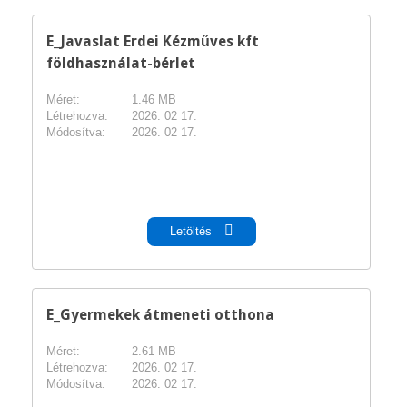
E_Javaslat Erdei Kézműves kft
földhasználat-bérlet
Méret:
1.46 MB
Létrehozva:
2026. 02 17.
Módosítva:
2026. 02 17.
pdf
Letöltés
E_Gyermekek átmeneti otthona
Méret:
2.61 MB
Létrehozva:
2026. 02 17.
Módosítva:
2026. 02 17.