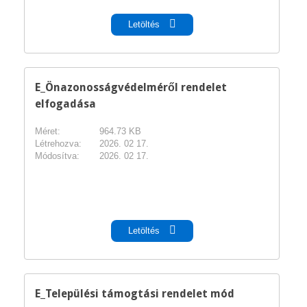
Letöltés
E_Önazonosságvédelméről rendelet
elfogadása
Méret:
964.73 KB
Létrehozva:
2026. 02 17.
Módosítva:
2026. 02 17.
pdf
Letöltés
E_Települési támogtási rendelet mód