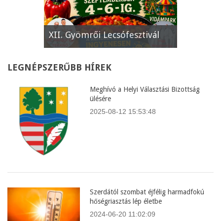
e
XII. Gyömrői Lecsófesztivál
Képviselő
LEGNÉPSZERŰBB
HÍREK
Meghívó a Helyi Választási Bizottság
ülésére
2025-08-12 15:53:48
Szerdától szombat éjfélig harmadfokú
hőségriasztás lép életbe
2024-06-20 11:02:09