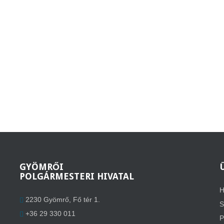
GYÖMRŐI
POLGÁRMESTERI HIVATAL
H
2230 Gyömrő, Fő tér 1.
S
+36 29 330 011
P