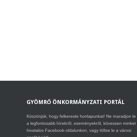
GYÖMRŐ
ÖNKORMÁNYZATI PORTÁL
Köszönjük, hogy felkereste honlapunkat! Ne maradjon le
a legfontosabb hírekről, eseményekről, kövessen minket
hivatalos Facebook-oldalunkon, vagy töltse le a városi