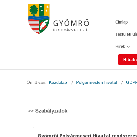
GYÖMRŐ
Címlap
ÖNKORMÁNYZATI PORTÁL
Testületi ül
Hírek
Hibab
Ön itt van:
Kezdőlap
Polgármesteri hivatal
GDPR
Szabályzatok
Gyömrői Polgármeseri Hivatal rendszere