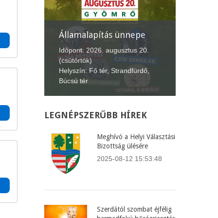
Államalapítás ünnepe
XII. G
Lecsófe
4.
Időpont: 2026. augusztus 20.
(csütörtök)
Időpont:
Helyszín: Fő tér, Strandfürdő,
(péntek-
Búcsú tér
Helyszín
LEGNÉPSZERŰBB
HÍREK
Meghívó a Helyi Választási
Bizottság ülésére
2025-08-12 15:53:48
Szerdától szombat éjfélig