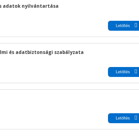
s adatok nyilvántartása
pdf
Rákóczi Napok
Letöltés
Időpont: 2026. július 3-
(péntek-szombat)
Helyszín: Különböző
programhelyszínek
lmi és adatbiztonsági szabályzata
pdf
Letöltés
pdf
Letöltés