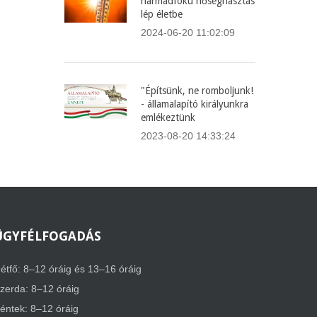
harmadfokú hőségriasztás
lép életbe
2024-06-20 11:02:09
"Építsünk, ne romboljunk!
- államalapító királyunkra
emlékeztünk
2023-08-20 14:33:24
ÜGYFÉLFOGADÁS
étfő: 8–12 óráig és 13–16 óráig
zerda: 8–12 óráig
éntek: 8–12 óráig