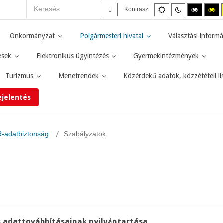
Alapértelmezett
Éjszakai
Magas
M
Kontraszt
mód
mód
kontras
ko
fekete-
fe
fehér
sá
Önkormányzat
Polgármesteri hivatal
Választási informá
mód.
mó
ések
Elektronikus ügyintézés
Gyermekintézmények
Turizmus
Menetrendek
Közérdekű adatok, közzétételi li
ejelentés
-adatbiztonság
Szabályzatok
s adattovábbításainak nyilvántartása