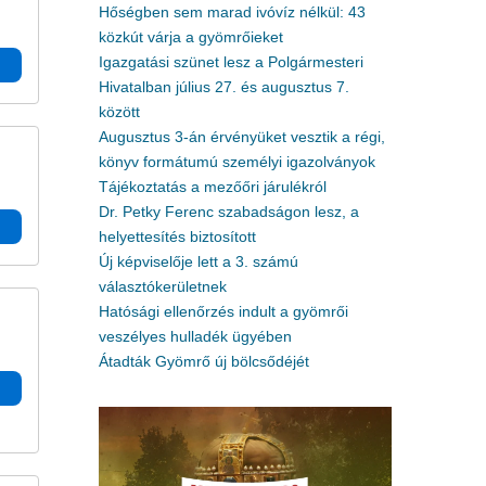
Hőségben sem marad ivóvíz nélkül: 43
közkút várja a gyömrőieket
Igazgatási szünet lesz a Polgármesteri
Hivatalban július 27. és augusztus 7.
között
Augusztus 3-án érvényüket vesztik a régi,
könyv formátumú személyi igazolványok
Tájékoztatás a mezőőri járulékról
Dr. Petky Ferenc szabadságon lesz, a
helyettesítés biztosított
Új képviselője lett a 3. számú
választókerületnek
Hatósági ellenőrzés indult a gyömrői
veszélyes hulladék ügyében
Átadták Gyömrő új bölcsődéjét