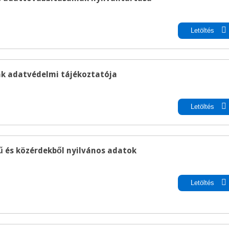
pdf
Letöltés
k adatvédelmi tájékoztatója
pdf
Letöltés
ű és közérdekből nyilvános adatok
pdf
Letöltés