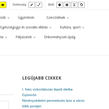
Fix
Széles
Kisebb
Nagyobb
PLG_SYSTEM_JMF
Alapértelmezett
agas
Magas
Szélesség
Betű
elrendezés
elrendezés
betűméret
betűméret
betűméret
zt
ntraszt
kontraszt
kete-
sárga-
rga
fekete
ciók
Ügyintézés
Szerződések
d.
mód.
Egészségügyi és szociális ellátás
Kultúra, sport
sta
Pályázatok
Önkormányzati újság
LEGÚJABB
CIKKEK
I. fokú vízkorlátozás lépett életbe
Gyömrőn
Növényvédelmi permetezés lesz a város
több pontján