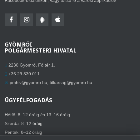
Facebook-oldalunkon, vagy töltse le a városi applikációt!
GYÖMRŐI
POLGÁRMESTERI HIVATAL
2230 Gyömrő, Fő tér 1.
+36 29 330 011
pmhiv@gyomro.hu
,
titkarsag@gyomro.hu
ÜGYFÉLFOGADÁS
Hétfő: 8–12 óráig és 13–16 óráig
Szerda: 8–12 óráig
Péntek: 8–12 óráig