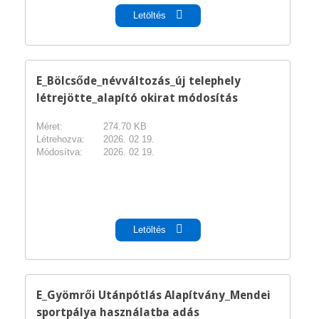
Letöltés
E_Bölcsőde_névváltozás_új telephely
létrejötte_alapító okirat módosítás
Méret:
274.70 KB
Létrehozva:
2026. 02 19.
Módosítva:
2026. 02 19.
pdf
Letöltés
E_Gyömrői Utánpótlás Alapítvány_Mendei
sportpálya használatba adás