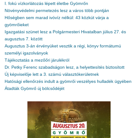
I. fokú vízkorlátozás lépett életbe Gyömrőn
Növényvédelmi permetezés lesz a város több pontján
Hőségben sem marad ivóvíz nélkül: 43 közkút várja a
gyömrőieket
Igazgatási szünet lesz a Polgármesteri Hivatalban július 27. és
augusztus 7. között
Augusztus 3-án érvényüket vesztik a régi, könyv formátumú
személyi igazolványok
Tájékoztatás a mezőőri járulékról
Dr. Petky Ferenc szabadságon lesz, a helyettesítés biztosított
Új képviselője lett a 3. számú választókerületnek
Hatósági ellenőrzés indult a gyömrői veszélyes hulladék ügyében
Átadták Gyömrő új bölcsődéjét