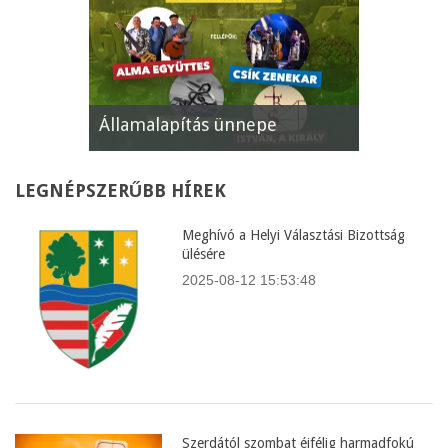
pe
XII. Gyömrői Lecsófesztivál
Képviselő
LEGNÉPSZERŰBB
HÍREK
Meghívó a Helyi Választási Bizottság
ülésére
2025-08-12 15:53:48
Szerdától szombat éjfélig harmadfokú