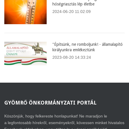
hőségriasztás lép életbe
2024-06-20 11:02:09
"Építsünk, ne romboljunk! - államalapító
királyunkra emlékeztünk
2023-08-20 14:33:24
GYÖMRŐ
ÖNKORMÁNYZATI PORTÁL
Köszönjük, hogy felkereste honlapunkat! Ne maradjon le
a legfontosabb hírekről, eseményekről, kövessen minket hivatalos