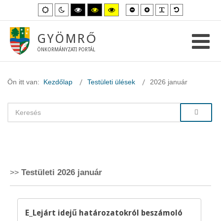
Kisebb
Nagyobb
PLG_SYSTEM_
Alapértelme
Alapértelmezett
Éjszakai
Magas
Magas
Magas
betűméret
betűméret
betűméret
mód
mód
kontraszt
kontraszt
kontraszt
fekete-
fekete-
sárga-
fehér
sárga
fekete
GYÖMRŐ
mód.
mód.
mód.
ÖNKORMÁNYZATI PORTÁL
Ön itt van:
Kezdőlap
Testületi ülések
2026 január
Testületi 2026 január
E_Lejárt idejű határozatokról beszámoló