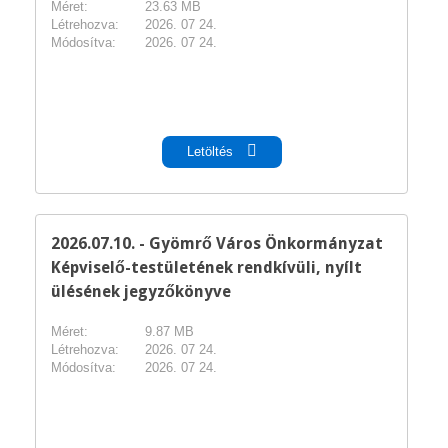
Méret:
23.63 MB
Létrehozva:
2026. 07 24.
Módosítva:
2026. 07 24.
pdf
Letöltés
2026.07.10. - Gyömrő Város Önkormányzat
Képviselő-testületének rendkívüli, nyílt
ülésének jegyzőkönyve
Méret:
9.87 MB
Létrehozva:
2026. 07 24.
Módosítva:
2026. 07 24.
pdf