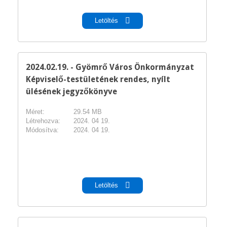
Letöltés
2024.02.19. - Gyömrő Város Önkormányzat
Képviselő-testületének rendes, nyílt
ülésének jegyzőkönyve
Méret:
29.54 MB
Létrehozva:
2024. 04 19.
Módosítva:
2024. 04 19.
pdf
Letöltés