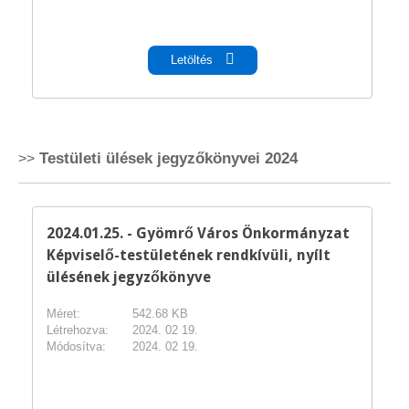
pdf
Letöltés
Testületi ülések jegyzőkönyvei 2024
2024.01.25. - Gyömrő Város Önkormányzat
Képviselő-testületének rendkívüli, nyílt
ülésének jegyzőkönyve
Méret:
542.68 KB
Létrehozva:
2024. 02 19.
Módosítva:
2024. 02 19.
pdf