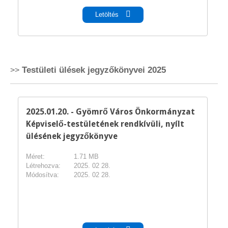
Letöltés
Testületi ülések jegyzőkönyvei 2025
2025.01.20. - Gyömrő Város Önkormányzat
Képviselő-testületének rendkívüli, nyílt
ülésének jegyzőkönyve
Méret:
1.71 MB
Létrehozva:
2025. 02 28.
Módosítva:
2025. 02 28.
pdf