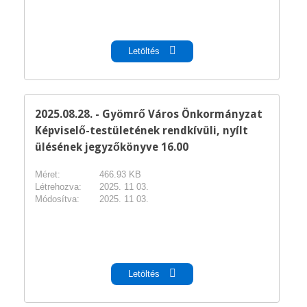
pdf
Letöltés
2025.08.28. - Gyömrő Város Önkormányzat
Képviselő-testületének rendkívüli, nyílt
ülésének jegyzőkönyve 16.00
Méret:
466.93 KB
Létrehozva:
2025. 11 03.
Módosítva:
2025. 11 03.
pdf
Letöltés