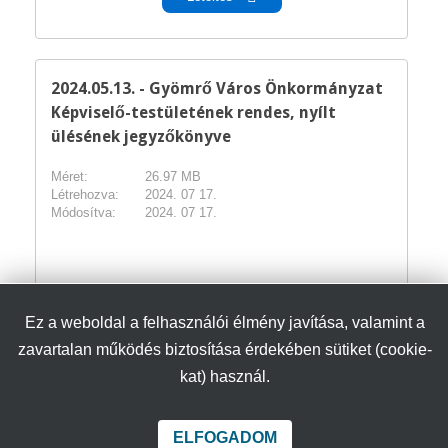
2024.05.13. - Gyömrő Város Önkormányzat
Képviselő-testületének rendes, nyílt
ülésének jegyzőkönyve
Méret:
26.97 MB
Létrehozva:
2024. 07 17.
Módosítva:
2024. 07 17.
pdf
Ez a weboldal a felhasználói élmény javítása, valamint a
Letöltés
zavartalan működés biztosítása érdekében sütiket (cookie-
kat) használ.
2024.06.17. - Gyömrő Város Önkormányzat
Képviselő-testületének rendes, nyílt
ELFOGADOM