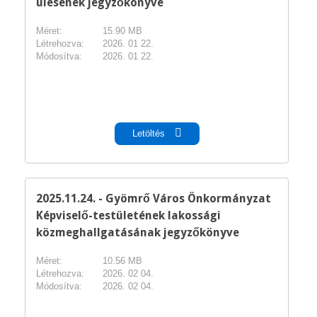
ülésének jegyzőkönyve
Méret:
15.90 MB
Létrehozva:
2026. 01 22.
Módosítva:
2026. 01 22.
pdf
Letöltés
2025.11.24. - Gyömrő Város Önkormányzat
Képviselő-testületének lakossági
közmeghallgatásának jegyzőkönyve
Méret:
10.56 MB
Létrehozva:
2026. 02 04.
Módosítva:
2026. 02 04.