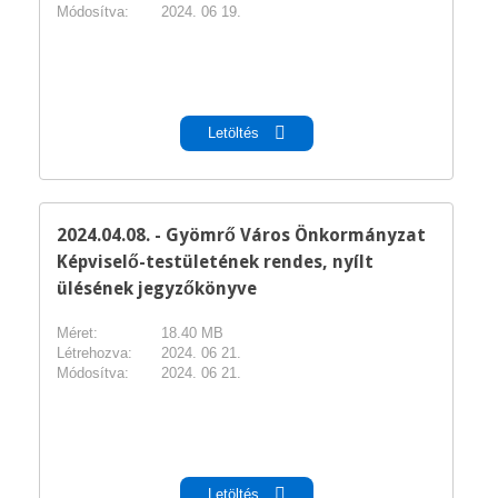
Módosítva:
2024. 06 19.
pdf
Letöltés
2024.04.08. - Gyömrő Város Önkormányzat
Képviselő-testületének rendes, nyílt
ülésének jegyzőkönyve
Méret:
18.40 MB
Létrehozva:
2024. 06 21.
Módosítva:
2024. 06 21.
pdf
Letöltés