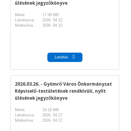
ülésének jegyzőkönyve
Méret:
17.08 MB
Létrehozva:
2026. 04 22.
Módosítva:
2026. 04 22.
pdf
Letöltés
2026.03.26. - Gyömrő Város Önkormányzat
Képviselő-testületének rendkívüli, nyílt
ülésének jegyzőkönyve
Méret:
19.18 MB
Létrehozva:
2026. 04 27.
Módosítva:
2026. 04 27.