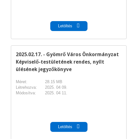
pdf
Letöltés
2025.02.17. - Gyömrő Város Önkormányzat
Képviselő-testületének rendes, nyílt
ülésének jegyzőkönyve
Méret:
28.15 MB
Létrehozva:
2025. 04 09.
Módosítva:
2025. 04 11.
pdf
Letöltés