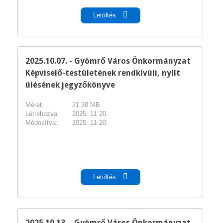
Letöltés
2025.10.07. - Gyömrő Város Önkormányzat
Képviselő-testületének rendkívüli, nyílt
ülésének jegyzőkönyve
Méret:
21.38 MB
Létrehozva:
2025. 11 20.
Módosítva:
2025. 11 20.
pdf
Letöltés
2025.10.13. - Gyömrő Város Önkormányzat