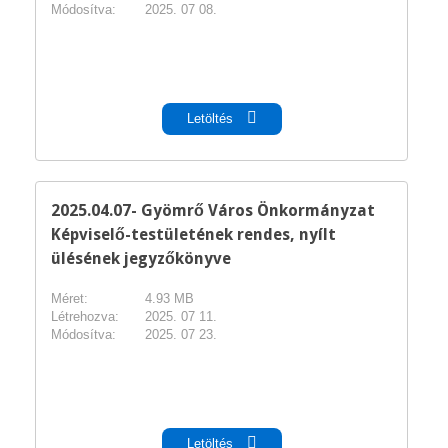
Módosítva:
2025. 07 08.
pdf
Letöltés
2025.04.07- Gyömrő Város Önkormányzat
Képviselő-testületének rendes, nyílt
ülésének jegyzőkönyve
Méret:
4.93 MB
Létrehozva:
2025. 07 11.
Módosítva:
2025. 07 23.
pdf
Letöltés