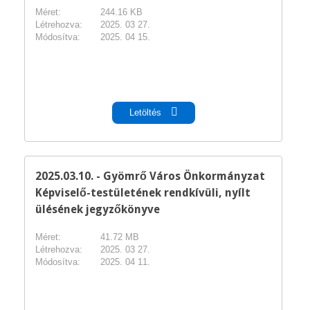
Méret:
244.16 KB
Létrehozva:
2025. 03 27.
Módosítva:
2025. 04 15.
pdf
Letöltés
2025.03.10. - Gyömrő Város Önkormányzat
Képviselő-testületének rendkívüli, nyílt
ülésének jegyzőkönyve
Méret:
41.72 MB
Létrehozva:
2025. 03 27.
Módosítva:
2025. 04 11.
pdf