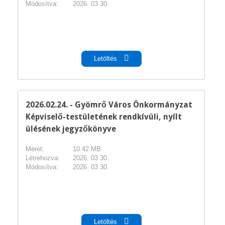
Módosítva:
2026. 03 30.
pdf
Letöltés
2026.02.24. - Gyömrő Város Önkormányzat
Képviselő-testületének rendkívüli, nyílt
ülésének jegyzőkönyve
Méret:
10.42 MB
Létrehozva:
2026. 03 30.
Módosítva:
2026. 03 30.
pdf
Letöltés