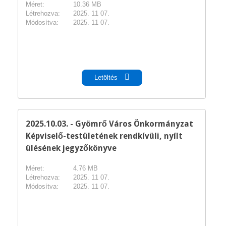
Méret:
10.36 MB
Létrehozva:
2025. 11 07.
Módosítva:
2025. 11 07.
pdf
Letöltés
2025.10.03. - Gyömrő Város Önkormányzat
Képviselő-testületének rendkívüli, nyílt
ülésének jegyzőkönyve
Méret:
4.76 MB
Létrehozva:
2025. 11 07.
Módosítva:
2025. 11 07.
pdf