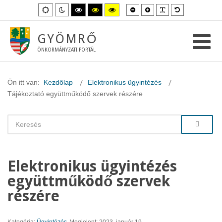
Kisebb
Nagyobb
PLG_SYSTEM_
Alapértelme
Alapértelmezett
Éjszakai
Magas
Magas
Magas
betűméret
betűméret
betűméret
mód
mód
kontraszt
kontraszt
kontraszt
fekete-
fekete-
sárga-
fehér
sárga
fekete
GYÖMRŐ
mód.
mód.
mód.
ÖNKORMÁNYZATI PORTÁL
Ön itt van:
Kezdőlap
Elektronikus ügyintézés
Tájékoztató együttműködő szervek részére
Elektronikus ügyintézés
együttműködő szervek
részére