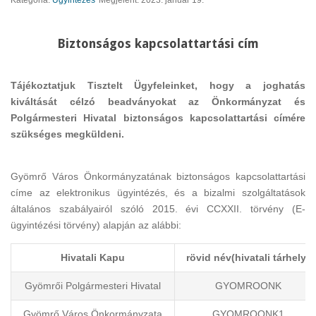
Kategória:
Ügyintézés
Megjelent: 2023. január 19.
Biztonságos kapcsolattartási cím
Tájékoztatjuk Tisztelt Ügyfeleinket, hogy a joghatás
kiváltását célzó beadványokat az Önkormányzat és
Polgármesteri Hivatal biztonságos kapcsolattartási címére
szükséges megküldeni.
Gyömrő Város Önkormányzatának biztonságos kapcsolattartási
címe az elektronikus ügyintézés, és a bizalmi szolgáltatások
általános szabályairól szóló 2015. évi CCXXII. törvény (E-
ügyintézési törvény) alapján az alábbi:
Hivatali Kapu
rövid név(hivatali tárhely)
Gyömrői Polgármesteri Hivatal
GYOMROONK
Gyömrő Város Önkormányzata
GYOMROONK1