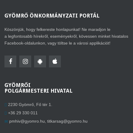
GYÖMRŐ
ÖNKORMÁNYZATI PORTÁL
Köszönjük, hogy felkereste honlapunkat! Ne maradjon le
a legfontosabb hírekről, eseményekről, kövessen minket hivatalos
Facebook-oldalunkon, vagy töltse le a városi applikációt!
GYÖMRŐI
POLGÁRMESTERI HIVATAL
2230 Gyömrő, Fő tér 1.
+36 29 330 011
pmhiv@gyomro.hu
,
titkarsag@gyomro.hu