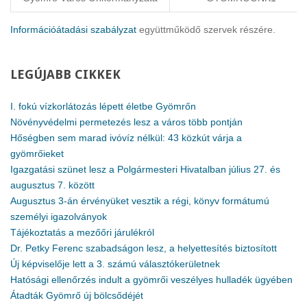
Információátadási szabályzat
együttműködő szervek részére.
LEGÚJABB
CIKKEK
I. fokú vízkorlátozás lépett életbe Gyömrőn
Növényvédelmi permetezés lesz a város több pontján
Hőségben sem marad ivóvíz nélkül: 43 közkút várja a
gyömrőieket
Igazgatási szünet lesz a Polgármesteri Hivatalban július 27. és
augusztus 7. között
Augusztus 3-án érvényüket vesztik a régi, könyv formátumú
személyi igazolványok
Tájékoztatás a mezőőri járulékról
Dr. Petky Ferenc szabadságon lesz, a helyettesítés biztosított
Új képviselője lett a 3. számú választókerületnek
Hatósági ellenőrzés indult a gyömrői veszélyes hulladék ügyében
Átadták Gyömrő új bölcsődéjét