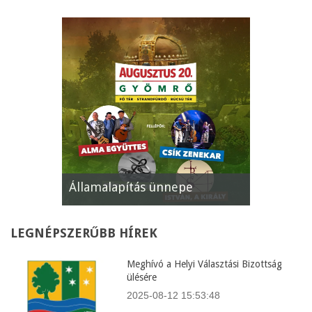
Államalapítás ünnepe
XII. Gyöm
LEGNÉPSZERŰBB
HÍREK
Meghívó a Helyi Választási Bizottság
ülésére
2025-08-12 15:53:48