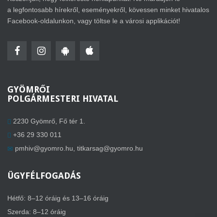
a legfontosabb hírekről, eseményekről, kövessen minket hivatalos
Facebook-oldalunkon, vagy töltse le a városi applikációt!
GYÖMRŐI
POLGÁRMESTERI HIVATAL
2230 Gyömrő, Fő tér 1.
+36 29 330 011
pmhiv@gyomro.hu
,
titkarsag@gyomro.hu
ÜGYFÉLFOGADÁS
Hétfő: 8–12 óráig és 13–16 óráig
Szerda: 8–12 óráig