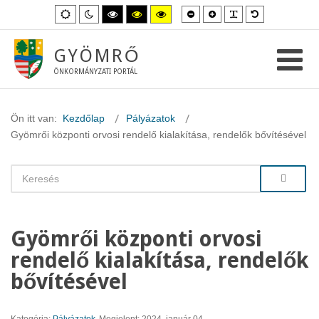
Kisebb
Nagyobb
PLG_SYSTEM_
Alapértelme
Alapértelmezett
Éjszakai
Magas
Magas
Magas
betűméret
betűméret
betűméret
mód
mód
kontraszt
kontraszt
kontraszt
fekete-
fekete-
sárga-
fehér
sárga
fekete
GYÖMRŐ
mód.
mód.
mód.
ÖNKORMÁNYZATI PORTÁL
Ön itt van:
Kezdőlap
Pályázatok
Gyömrői központi orvosi rendelő kialakítása, rendelők bővítésével
Gyömrői központi orvosi
rendelő kialakítása, rendelők
bővítésével