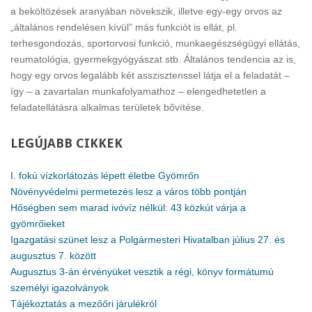
a beköltözések aranyában növekszik, illetve egy-egy orvos az
„általános rendelésen kívül” más funkciót is ellát, pl.
terhesgondozás, sportorvosi funkció, munkaegészségügyi ellátás,
reumatológia, gyermekgyógyászat stb. Általános tendencia az is,
hogy egy orvos legalább két asszisztenssel látja el a feladatát –
így – a zavartalan munkafolyamathoz – elengedhetetlen a
feladatellátásra alkalmas területek bővítése.
LEGÚJABB
CIKKEK
I. fokú vízkorlátozás lépett életbe Gyömrőn
Növényvédelmi permetezés lesz a város több pontján
Hőségben sem marad ivóvíz nélkül: 43 közkút várja a
gyömrőieket
Igazgatási szünet lesz a Polgármesteri Hivatalban július 27. és
augusztus 7. között
Augusztus 3-án érvényüket vesztik a régi, könyv formátumú
személyi igazolványok
Tájékoztatás a mezőőri járulékról