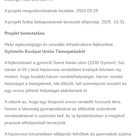
A projekt megvalósításának kezdete: 2024.03.29
A projekt fizikai befejezésének tervezett időpontja: 2025. 10.31.
Projekt bemutatása
Helyi egészségügyi és szociális infrastruktúra fejlesztése
Gyömrőn Európai Uniós Támogatásból
A fejlesztéssel a gyömrői Szent István úton (2230 Gyömrő, Szt.
István út 55.) lévő háziorvosi rendelőket kívánjuk bővíteni oly
módon, hogy további három rendelőhelyiséget, három mosdó
helyiséget a betegeknek, két öltőzőt, két személyzeti mosdót és
egy orvosi pihenő helyiséget alakítanánk ki.
A célunk az, hogy egy központi orvosi rendelőt hozzunk létre,
hiszen a lakosság gyarapodásával az ellátottak számának
növekedésével is számolni kell. Az új épületrészben a meglévő
praxisok elhelyezését tervezzük.
A háziorvosi körzetekben ellátandó felnőttek és gyermekek száma