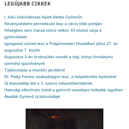
LEGÚJABB
CIKKEK
I. fokú vízkorlátozás lépett életbe Gyömrőn
Növényvédelmi permetezés lesz a város több pontján
Hőségben sem marad ivóvíz nélkül: 43 közkút várja a
gyömrőieket
Igazgatási szünet lesz a Polgármesteri Hivatalban július 27. és
augusztus 7. között
Augusztus 3-án érvényüket vesztik a régi, könyv formátumú
személyi igazolványok
Tájékoztatás a mezőőri járulékról
Dr. Petky Ferenc szabadságon lesz, a helyettesítés biztosított
Új képviselője lett a 3. számú választókerületnek
Hatósági ellenőrzés indult a gyömrői veszélyes hulladék ügyében
Átadták Gyömrő új bölcsődéjét