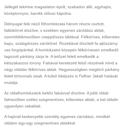
Jellegét tekintve magaslaton épült, szabadon álló, egyhajós,
középtornyos, barokk stílusú kápolna.
Délnyugat felé néző főhomlokzata három részre osztott,
falitükörrel díszítve, s ezekben egyenes záródású ablak,
szemöldökmezőben cseppdíszes táblával. Félköríves, kőkeretes
kapu, szalagdíszes zárókővel. Rozettával díszített fa ajtószárny
vas forgópánttal. A homlokzatot közepén félkörívesen emelkedő
tagozott párkány zárja le. A tetőzet felett emelkedik a
kétszakaszos torony. Falsával keretezett felső részének mind a
négy oldalán félköríves ablak. Hegyesszögben megtörő párkány
felett törtvonalú sisak. A külső kiképzés is
Fellner Jakab
hatását
mutatja.
Az oldalhomlokzatok kettős falsávval díszítve. A jobb oldali
falmezőben széles szegmentíves, kőkeretes ablak, a bal oldalin
ugyanilyen vakablak.
A hajónál keskenyebb szentély egyenes záródású, mindkét
oldalon egy-egy szegmentíves ablakkal.