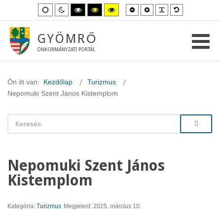
Kisebb
Nagyobb
PLG_SYSTEM_
Alapértelme
Alapértelmezett
Éjszakai
Magas
Magas
Magas
betűméret
betűméret
betűméret
mód
mód
kontraszt
kontraszt
kontraszt
fekete-
fekete-
sárga-
fehér
sárga
fekete
GYÖMRŐ
mód.
mód.
mód.
ÖNKORMÁNYZATI PORTÁL
Ön itt van:
Kezdőlap
Turizmus
Nepomuki Szent János Kistemplom
Nepomuki Szent János
Kistemplom
Kategória:
Turizmus
Megjelent: 2025. március 10.