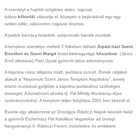
A szentélyt a hajótól szögletes alakú, tagozat,
bábos
kőkorlát
választja el, közepén a bejáratánál egy-egy
széles pillér, vályúzatos csigával díszítve.
A padok barnára festettek, szépvonalú barokk munkák.
A templom szentélye melletti 2 fülkében látható
Árpád-házi Szent
Erzsébet és Szent Margit
közel életnagyságú
kőszobrai
. (
Járics
Ernő
alkotásai)
Pató Gyula
gyömrői lakos adományozta.
A kápolna rossz állapota miatt, javításra szorult. Ennek céljából
alakult a "Nepomuki Szent János Templom Alapítvány", amely
kitartó munkával gyűjtötte a kápolna javításához szükséges
összeget. A kuratórium elnöke
ifj. Pál Mihály
Munkácsy-díjas
szobrászművész. A templom teljes felújítása 2001-ben készült el.
Évente egy alkalommal az Országos Rákóczi Napok keretén belül
a gyömrői Eszterházy Pál Katolikus Vegyeskar ad ünnepi
hangversenyt II. Rákóczi Ferenc tiszteletére és emlékére.