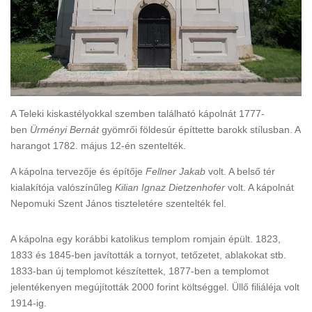
A Teleki kiskastélyokkal szemben található kápolnát 1777-
ben
Ürményi Bernát
gyömrői földesúr építtette barokk stílusban. A
harangot 1782. május 12-én szentelték.
A kápolna tervezője és építője
Fellner Jakab
volt. A belső tér
kialakítója valószínűleg
Kilian Ignaz Dietzenhofer
volt. A kápolnát
Nepomuki Szent János tiszteletére szentelték fel.
A kápolna egy korábbi katolikus templom romjain épült. 1823,
1833 és 1845-ben javították a tornyot, tetőzetet, ablakokat stb.
1833-ban új templomot készítettek, 1877-ben a templomot
jelentékenyen megújították 2000 forint költséggel. Üllő filiáléja volt
1914-ig.