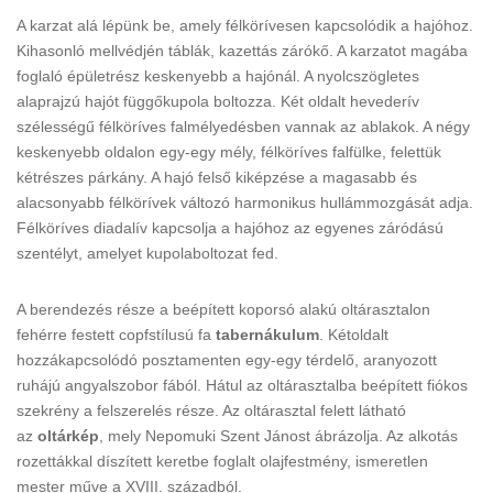
A karzat alá lépünk be, amely félkörívesen kapcsolódik a hajóhoz.
Kihasonló mellvédjén táblák, kazettás zárókő. A karzatot magába
foglaló épületrész keskenyebb a hajónál. A nyolcszögletes
alaprajzú hajót függőkupola boltozza. Két oldalt hevederív
szélességű félköríves falmélyedésben vannak az ablakok. A négy
keskenyebb oldalon egy-egy mély, félköríves falfülke, felettük
kétrészes párkány. A hajó felső kiképzése a magasabb és
alacsonyabb félkörívek változó harmonikus hullámmozgását adja.
Félköríves diadalív kapcsolja a hajóhoz az egyenes záródású
szentélyt, amelyet kupolaboltozat fed.
A berendezés része a beépített koporsó alakú oltárasztalon
fehérre festett copfstílusú fa
tabernákulum
. Kétoldalt
hozzákapcsolódó posztamenten egy-egy térdelő, aranyozott
ruhájú angyalszobor fából. Hátul az oltárasztalba beépített fiókos
szekrény a felszerelés része. Az oltárasztal felett látható
az
oltárkép
, mely Nepomuki Szent Jánost ábrázolja. Az alkotás
rozettákkal díszített keretbe foglalt olajfestmény, ismeretlen
mester műve a XVIII. századból.