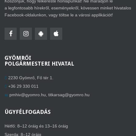
Köszönjük, hogy felkereste honlapunkat! Ne maradjon le
a legfontosabb hírekről, eseményekről, kövessen minket hivatalos
Facebook-oldalunkon, vagy töltse le a városi applikációt!
GYÖMRŐI
POLGÁRMESTERI HIVATAL
2230 Gyömrő, Fő tér 1.
+36 29 330 011
pmhiv@gyomro.hu
,
titkarsag@gyomro.hu
ÜGYFÉLFOGADÁS
Hétfő: 8–12 óráig és 13–16 óráig
Szerda: 8–12 óráig