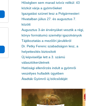
Hőségben sem marad ivóvíz nélkül: 43
közkút várja a gyömrőieket
Igazgatási szünet lesz a Polgármesteri
Hivatalban július 27. és augusztus 7.
között
Augusztus 3-án érvényüket vesztik a régi,
könyv formátumú személyi igazolványok
Tájékoztatás a mezőőri járulékról
Dr. Petky Ferenc szabadságon lesz, a
helyettesítés biztosított
Új képviselője lett a 3. számú
választókerületnek
Hatósági ellenőrzés indult a gyömrői
veszélyes hulladék ügyében
Átadták Gyömrő új bölcsődéjét