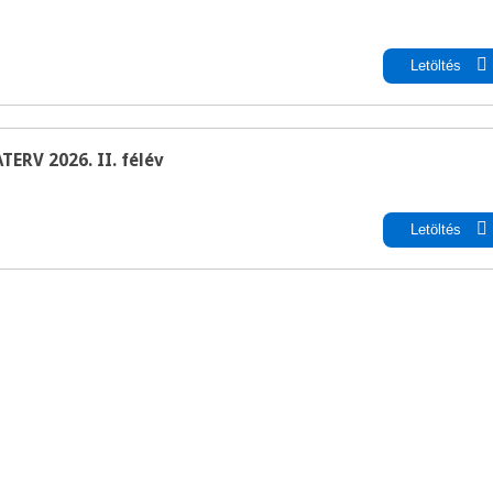
pdf
Letöltés
V 2026. II. félév
pdf
Letöltés