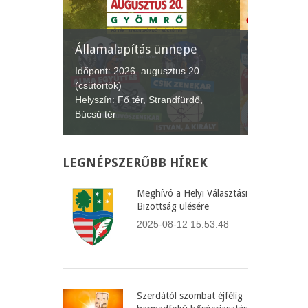
nepe
XII. Gyömrői
Lecsófesztivál
Képvise
us 20.
Időpont: 2026. szeptember 4-6.
Időpont:
fürdő,
(péntek-vasárnap)
(csütört
Helyszín: Búcsú tér
Helyszín
LEGNÉPSZERŰBB
HÍREK
Meghívó a Helyi Választási
Bizottság ülésére
2025-08-12 15:53:48
Szerdától szombat éjfélig