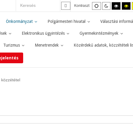
Alapértelmezett
Éjszakai
Magas
M
Kontraszt
mód
mód
kontras
ko
fekete-
fe
fehér
sá
Önkormányzat
Polgármesteri hivatal
Választási informá
mód.
mó
ések
Elektronikus ügyintézés
Gyermekintézmények
Turizmus
Menetrendek
Közérdekű adatok, közzétételi li
ejelentés
 közzététel