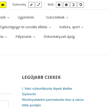
Fix
Széles
Kisebb
Nagyobb
PLG_SYSTEM_JMF
Alapértelmezett
agas
Magas
Szélesség
Betű
elrendezés
elrendezés
betűméret
betűméret
betűméret
zt
ntraszt
kontraszt
kete-
sárga-
rga
fekete
ciók
Ügyintézés
Szerződések
d.
mód.
Egészségügyi és szociális ellátás
Kultúra, sport
sta
Pályázatok
Önkormányzati újság
LEGÚJABB
CIKKEK
I. fokú vízkorlátozás lépett életbe
Gyömrőn
Növényvédelmi permetezés lesz a város
több pontján