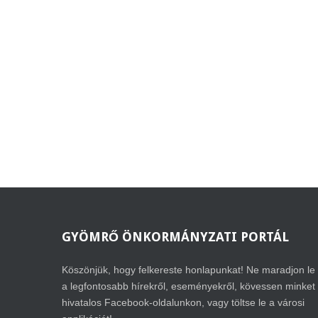
GYÖMRŐ
ÖNKORMÁNYZATI PORTÁL
Köszönjük, hogy felkereste honlapunkat! Ne maradjon le
a legfontosabb hírekről, eseményekről, kövessen minket
hivatalos Facebook-oldalunkon, vagy töltse le a városi