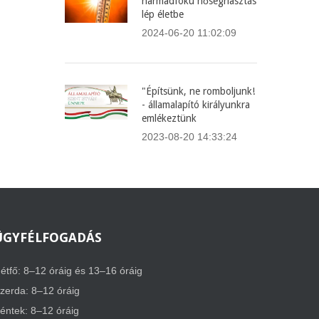
harmadfokú hőségriasztás
lép életbe
2024-06-20 11:02:09
"Építsünk, ne romboljunk!
- államalapító királyunkra
emlékeztünk
2023-08-20 14:33:24
ÜGYFÉLFOGADÁS
étfő: 8–12 óráig és 13–16 óráig
zerda: 8–12 óráig
éntek: 8–12 óráig