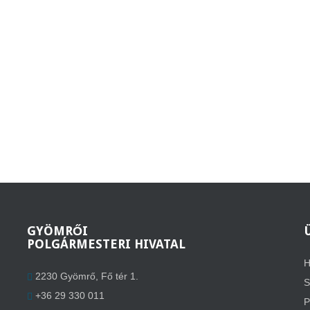
GYÖMRŐI
POLGÁRMESTERI HIVATAL
H
2230 Gyömrő, Fő tér 1.
S
+36 29 330 011
P