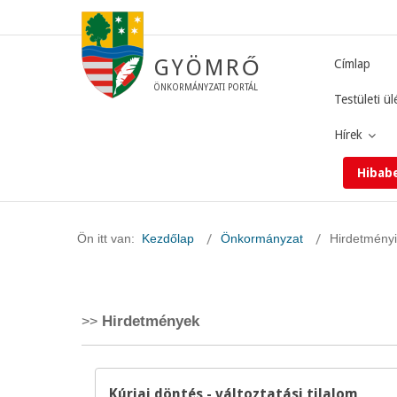
GYÖMRŐ
Címlap
ÖNKORMÁNYZATI PORTÁL
Testületi ül
Hírek
Hibab
Ön itt van:
Kezdőlap
Önkormányzat
Hirdetményi
Hirdetmények
Kúriai döntés - változtatási tilalom