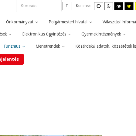
Alapértelmezett
Éjszakai
Magas
M
Kontraszt
mód
mód
kontras
ko
fekete-
fe
fehér
sá
Önkormányzat
Polgármesteri hivatal
Választási informá
mód.
mó
ések
Elektronikus ügyintézés
Gyermekintézmények
Turizmus
Menetrendek
Közérdekű adatok, közzétételi li
ejelentés