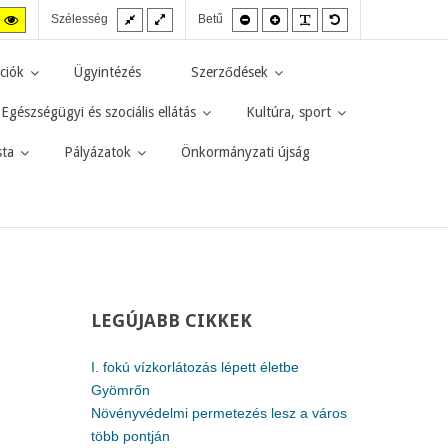
Fix
Széles
Kisebb
Nagyobb
PLG_SYSTEM_JMF
Alapértelmezett
agas
Magas
Szélesség
Betű
elrendezés
elrendezés
betűméret
betűméret
betűméret
zt
ntraszt
kontraszt
kete-
sárga-
rga
fekete
ciók
Ügyintézés
Szerződések
d.
mód.
Egészségügyi és szociális ellátás
Kultúra, sport
sta
Pályázatok
Önkormányzati újság
LEGÚJABB
CIKKEK
I. fokú vízkorlátozás lépett életbe
Gyömrőn
Növényvédelmi permetezés lesz a város
több pontján