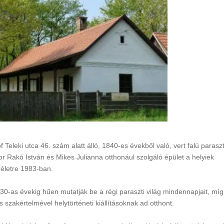
Teleki utca 46. szám alatt álló, 1840-es évekből való, vert falú parasz
or Rakó István és Mikes Julianna otthonául szolgáló épület a helyiek
 életre 1983-ban.
930-as évekig hűen mutatják be a régi paraszti világ mindennapjait, míg
szakértelmével helytörténeti kiállításoknak ad otthont.