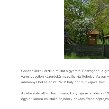
Gondos kezek őrzik a múltat a gyömrői Főszögben: a gróf 
város egyetlen közérdekű muzeális kiállítóhelye. Az egyk
adományaiból és az id. Pál Mihály Kör munkájával kelt új
Az ötosztatú alföldi ház pitvara, konyhája és szobái az 1
egykori kamra és istálló Bajnóczy-Kovács Edina néprajzos 