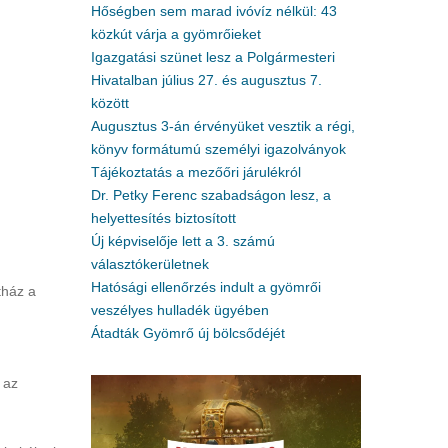
Hőségben sem marad ivóvíz nélkül: 43
közkút várja a gyömrőieket
Igazgatási szünet lesz a Polgármesteri
Hivatalban július 27. és augusztus 7.
között
Augusztus 3-án érvényüket vesztik a régi,
könyv formátumú személyi igazolványok
Tájékoztatás a mezőőri járulékról
Dr. Petky Ferenc szabadságon lesz, a
helyettesítés biztosított
Új képviselője lett a 3. számú
választókerületnek
Hatósági ellenőrzés indult a gyömrői
tház a
veszélyes hulladék ügyében
Átadták Gyömrő új bölcsődéjét
 az