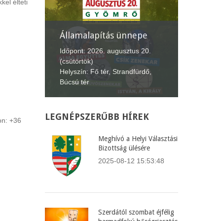
el élteti
nnepe
XII. Gyömrői
Lecsófesztivál
Képvis
tus 20.
Időpont: 2026. szeptember 4-6.
Időpont
ndfürdő,
(péntek-vasárnap)
(csütör
Helyszín: Búcsú tér
Helyszí
LEGNÉPSZERŰBB
HÍREK
on: +36
Meghívó a Helyi Választási
Bizottság ülésére
2025-08-12 15:53:48
Szerdától szombat éjfélig