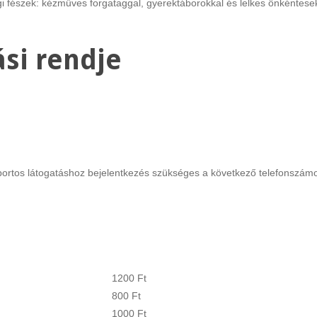
i fészek: kézműves forgataggal, gyerektáborokkal és lelkes önkéntesekk
Rákóczi Napok
Államalapítás ü
ási rendje
Időpont: 2026. július 3-4.
Időpont: 2026. augusz
(péntek-szombat)
(csütörtök)
Helyszín: Különböző
Helyszín: Fő tér, Stra
programhelyszínek
Búcsú tér
oportos látogatáshoz bejelentkezés szükséges a következő telefonszám
1200 Ft
800 Ft
1000 Ft