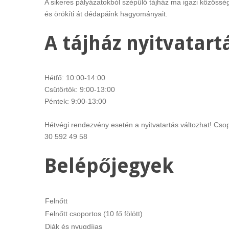
A sikeres pályázatokból szépülő tájház ma igazi közösség
és örökíti át dédapáink hagyományait.
A tájház nyitvatart
Hétfő: 10:00-14:00
Csütörtök: 9:00-13:00
Péntek: 9:00-13:00
Hétvégi rendezvény esetén a nyitvatartás változhat! Cs
30 592 49 58
Belépőjegyek
Felnőtt
Felnőtt csoportos (10 fő fölött)
Diák és nyugdíjas