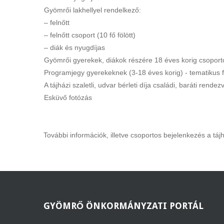
Gyömrői lakhellyel rendelkező:
– felnőtt
– felnőtt csoport (10 fő fölött)
– diák és nyugdíjas
Gyömrői gyerekek, diákok részére 18 éves korig csoport
Programjegy gyerekeknek (3-18 éves korig) - tematikus f
A tájházi szaletli, udvar bérleti díja családi, baráti ren
Esküvő fotózás
További információk, illetve csoportos bejelenkezés a t
GYÖMRŐ
ÖNKORMÁNYZATI PORTÁL