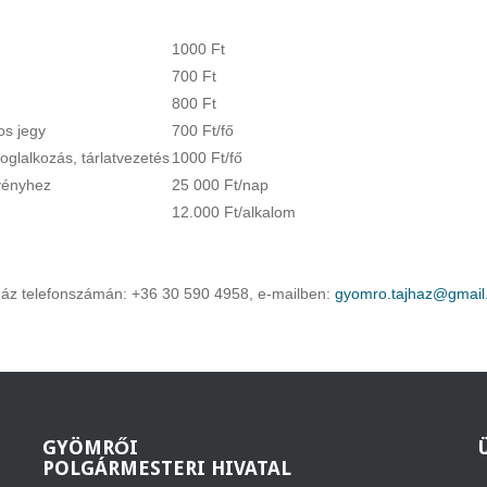
1000 Ft
700 Ft
800 Ft
os jegy
700 Ft/fő
oglalkozás, tárlatvezetés
1000 Ft/fő
dezvényhez
25 000 Ft/nap
12.000 Ft/alkalom
ájház telefonszámán: +36 30 590 4958, e-mailben:
gyomro.tajhaz@gmail
GYÖMRŐI
POLGÁRMESTERI HIVATAL