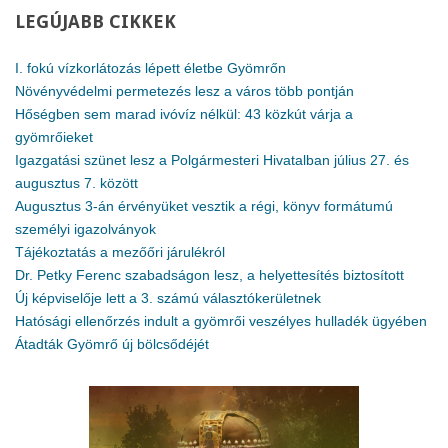
LEGÚJABB
CIKKEK
I. fokú vízkorlátozás lépett életbe Gyömrőn
Növényvédelmi permetezés lesz a város több pontján
Hőségben sem marad ivóvíz nélkül: 43 közkút várja a
gyömrőieket
Igazgatási szünet lesz a Polgármesteri Hivatalban július 27. és
augusztus 7. között
Augusztus 3-án érvényüket vesztik a régi, könyv formátumú
személyi igazolványok
Tájékoztatás a mezőőri járulékról
Dr. Petky Ferenc szabadságon lesz, a helyettesítés biztosított
Új képviselője lett a 3. számú választókerületnek
Hatósági ellenőrzés indult a gyömrői veszélyes hulladék ügyében
Átadták Gyömrő új bölcsődéjét