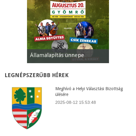
Államalapítás ünnepe
XII. Gyöm
LEGNÉPSZERŰBB
HÍREK
Meghívó a Helyi Választási Bizottság
ülésére
2025-08-12 15:53:48