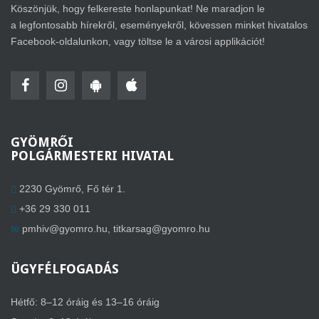
Köszönjük, hogy felkereste honlapunkat! Ne maradjon le
a legfontosabb hírekről, eseményekről, kövessen minket hivatalos
Facebook-oldalunkon, vagy töltse le a városi applikációt!
GYÖMRŐI
POLGÁRMESTERI HIVATAL
2230 Gyömrő, Fő tér 1.
+36 29 330 011
pmhiv@gyomro.hu
,
titkarsag@gyomro.hu
ÜGYFÉLFOGADÁS
Hétfő: 8–12 óráig és 13–16 óráig