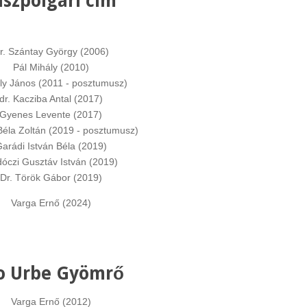
íszpolgári cím
r. Szántay György (2006)
Pál Mihály (2010)
ly János (2011 - posztumusz)
dr. Kacziba Antal (2017)
Gyenes Levente (2017)
Béla Zoltán (2019 - posztumusz)
arádi István Béla (2019)
óczi Gusztáv István (2019)
Dr. Török Gábor (2019)
Varga Ernő (2024)
o Urbe Gyömrő
Varga Ernő (2012)