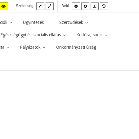
Fix
Széles
Kisebb
Nagyobb
PLG_SYSTEM_JMF
Alapértelmezett
agas
Magas
Szélesség
Betű
elrendezés
elrendezés
betűméret
betűméret
betűméret
zt
ntraszt
kontraszt
kete-
sárga-
rga
fekete
ciók
Ügyintézés
Szerződések
d.
mód.
Egészségügyi és szociális ellátás
Kultúra, sport
sta
Pályázatok
Önkormányzati újság