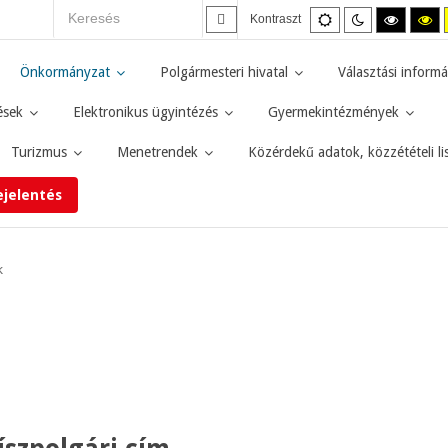
Alapértelmezett
Éjszakai
Magas
M
Kontraszt
mód
mód
kontras
ko
fekete-
fe
fehér
sá
Önkormányzat
Polgármesteri hivatal
Választási informá
mód.
mó
ések
Elektronikus ügyintézés
Gyermekintézmények
Turizmus
Menetrendek
Közérdekű adatok, közzétételi li
ejelentés
k