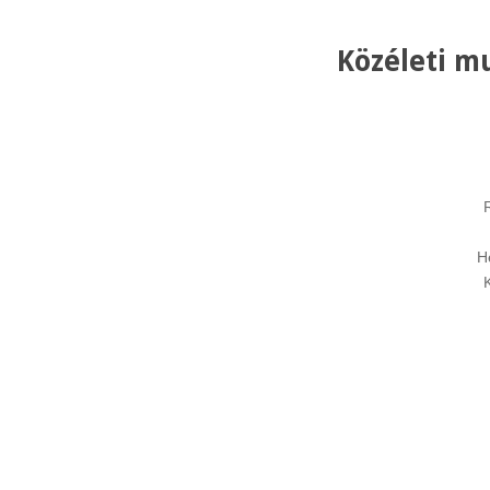
Közéleti m
H