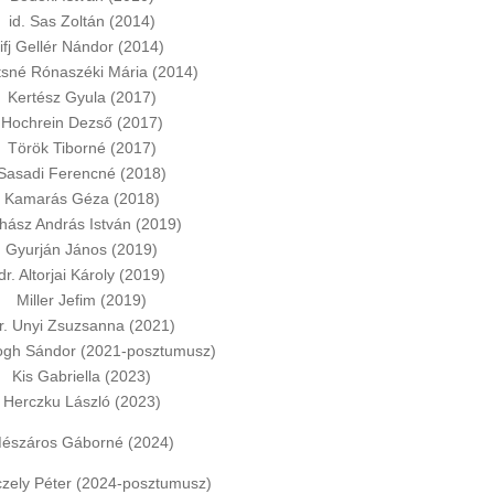
id. Sas Zoltán (2014)
ifj Gellér Nándor (2014)
tsné Rónaszéki Mária (2014)
Kertész Gyula (2017)
Hochrein Dezső (2017)
Török Tiborné (2017)
Sasadi Ferencné (2018)
Kamarás Géza (2018)
hász András István (2019)
Gyurján János (2019)
dr. Altorjai Károly (2019)
Miller Jefim (2019)
r. Unyi Zsuzsanna (2021)
logh Sándor (2021-posztumusz)
Kis Gabriella (2023)
Herczku László (2023)
észáros Gáborné (2024)
czely Péter (2024-posztumusz)