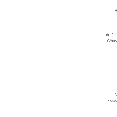
H
dr. Fo
Göncz
S
Kamar