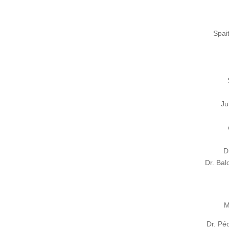
Spai
Ju
D
Dr. Ba
M
Dr. Pé