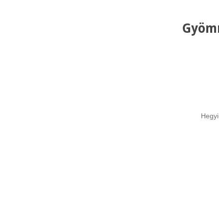
Gyömr
Hegyi