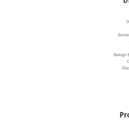
D
D
Borbé
Balogh 
G
Rád
Pr