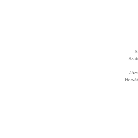
S
Szab
Józs
Horvát