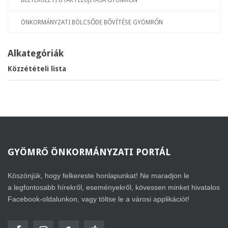
BELTERÜLETI UTAK FELÚJÍTÁSA GYÖMRŐN
ÖNKORMÁNYZATI BÖLCSŐDE BŐVÍTÉSE GYÖMRŐN
Alkategóriák
Közzétételi lista
GYÖMRŐ
ÖNKORMÁNYZATI PORTÁL
Köszönjük, hogy felkereste honlapunkat! Ne maradjon le
a legfontosabb hírekről, eseményekről, kövessen minket hivatalos
Facebook-oldalunkon, vagy töltse le a városi applikációt!