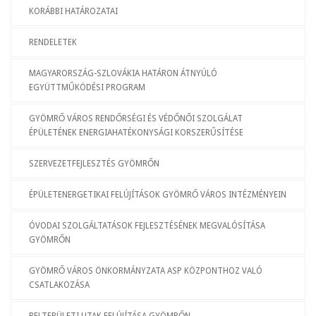
KORÁBBI HATÁROZATAI
RENDELETEK
MAGYARORSZÁG-SZLOVÁKIA HATÁRON ÁTNYÚLÓ
EGYÜTTMŰKÖDÉSI PROGRAM
GYÖMRŐ VÁROS RENDŐRSÉGI ÉS VÉDŐNŐI SZOLGÁLAT
ÉPÜLETÉNEK ENERGIAHATÉKONYSÁGI KORSZERŰSÍTÉSE
SZERVEZETFEJLESZTÉS GYÖMRŐN
ÉPÜLETENERGETIKAI FELÚJÍTÁSOK GYÖMRŐ VÁROS INTÉZMÉNYEIN
ÓVODAI SZOLGÁLTATÁSOK FEJLESZTÉSÉNEK MEGVALÓSÍTÁSA
GYÖMRŐN
GYÖMRŐ VÁROS ÖNKORMÁNYZATA ASP KÖZPONTHOZ VALÓ
CSATLAKOZÁSA