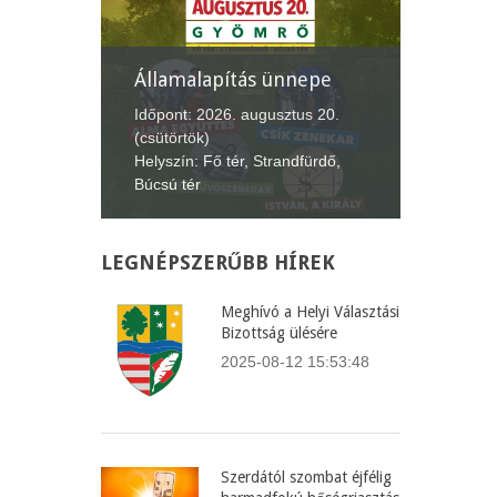
Államalapítás ünnepe
XII. G
Lecsófe
4.
Időpont: 2026. augusztus 20.
(csütörtök)
Időpont:
Helyszín: Fő tér, Strandfürdő,
(péntek-
Búcsú tér
Helyszín
LEGNÉPSZERŰBB
HÍREK
Meghívó a Helyi Választási
Bizottság ülésére
2025-08-12 15:53:48
Szerdától szombat éjfélig