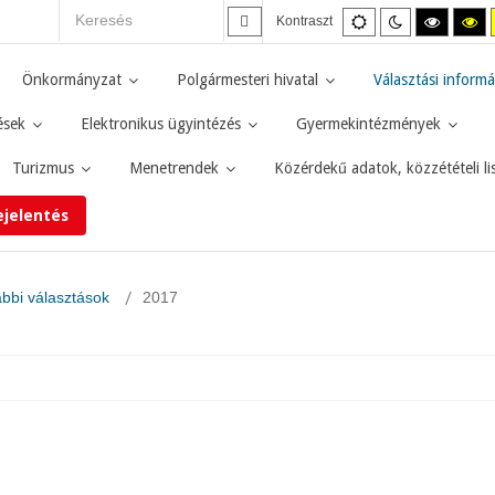
Alapértelmezett
Éjszakai
Magas
M
Kontraszt
mód
mód
kontras
ko
fekete-
fe
fehér
sá
Önkormányzat
Polgármesteri hivatal
Választási informá
mód.
mó
ések
Elektronikus ügyintézés
Gyermekintézmények
Turizmus
Menetrendek
Közérdekű adatok, közzétételi li
ejelentés
bbi választások
2017