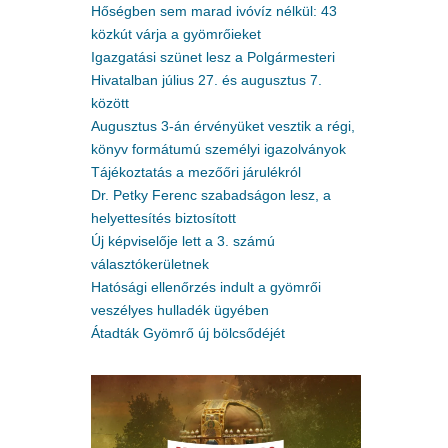
Hőségben sem marad ivóvíz nélkül: 43
közkút várja a gyömrőieket
Igazgatási szünet lesz a Polgármesteri
Hivatalban július 27. és augusztus 7.
között
Augusztus 3-án érvényüket vesztik a régi,
könyv formátumú személyi igazolványok
Tájékoztatás a mezőőri járulékról
Dr. Petky Ferenc szabadságon lesz, a
helyettesítés biztosított
Új képviselője lett a 3. számú
választókerületnek
Hatósági ellenőrzés indult a gyömrői
veszélyes hulladék ügyében
Átadták Gyömrő új bölcsődéjét