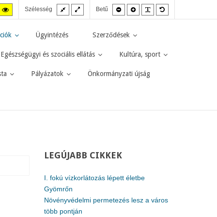
Fix
Széles
Kisebb
Nagyobb
PLG_SYSTEM_JMF
Alapértelmezett
agas
Magas
Szélesség
Betű
elrendezés
elrendezés
betűméret
betűméret
betűméret
zt
ntraszt
kontraszt
kete-
sárga-
rga
fekete
ciók
Ügyintézés
Szerződések
d.
mód.
Egészségügyi és szociális ellátás
Kultúra, sport
sta
Pályázatok
Önkormányzati újság
LEGÚJABB
CIKKEK
I. fokú vízkorlátozás lépett életbe
Gyömrőn
Növényvédelmi permetezés lesz a város
több pontján