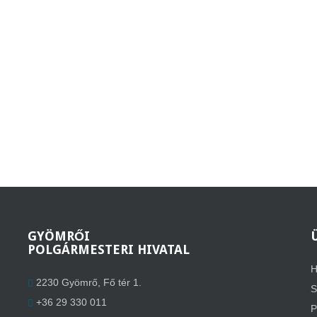
GYÖMRŐI
POLGÁRMESTERI HIVATAL
H
2230 Gyömrő, Fő tér 1.
S
+36 29 330 011
P