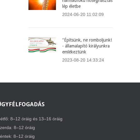
harmadfokú hőségriasztás
lép életbe
2024-06-20 11:02:09
"Építsünk, ne romboljunk!
- államalapító királyunkra
emlékeztünk
2023-08-20 14:33:24
ÜGYFÉLFOGADÁS
étfő: 8–12 óráig és 13–16 óráig
zerda: 8–12 óráig
éntek: 8–12 óráig