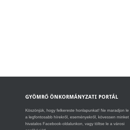
GYÖMRŐ
ÖNKORMÁNYZATI PORTÁL
Köszönjük, hogy felkereste honlapunkat! Ne maradjon le
a legfontosabb hírekről, eseményekről, kövessen minket
hivatalos Facebook-oldalunkon, vagy töltse le a városi