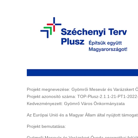
Projekt megnevezése: Gyömrői Mesevár és Varázskert Óv
Projekt azonosító száma: TOP-Plusz-2.1.1-21-PT1-202
Kedvezményezett: Gyömrő Város Önkormányzata
Az Európai Unió és a Magyar Állam által nyújtott támoga
Projekt bemutatása:
Gyömrői Mesevár és Varázskert Óvoda energetikai felúj