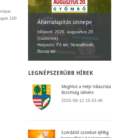
urópai
ségek 100
nepe
XII. Gyömrői
Lecsófesztivál
Képvis
tus 20.
Időpont: 2026. szeptember 4-6.
Időpont
dfürdő,
(péntek-vasárnap)
(csütört
Helyszín: Búcsú tér
Helyszín
LEGNÉPSZERŰBB
HÍREK
Meghívó a Helyi Választási
Bizottság ülésére
2025-08-12 15:53:48
Szerdától szombat éjfélig