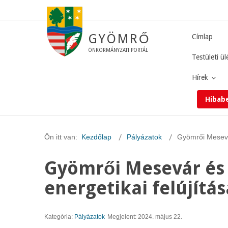
GYÖMRŐ
Címlap
ÖNKORMÁNYZATI PORTÁL
Testületi ül
Hírek
Hibab
Ön itt van:
Kezdőlap
Pályázatok
Gyömrői Mesevár
Gyömrői Mesevár és
energetikai felújítás
Kategória:
Pályázatok
Megjelent: 2024. május 22.