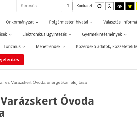
Alapértelmezett
Éjszakai
Magas
M
Kontraszt
mód
mód
kontras
ko
fekete-
fe
fehér
sá
Önkormányzat
Polgármesteri hivatal
Választási informá
mód.
mó
ések
Elektronikus ügyintézés
Gyermekintézmények
Turizmus
Menetrendek
Közérdekű adatok, közzétételi li
ejelentés
 és Varázskert Óvoda energetikai felújítása
 Varázskert Óvoda
a