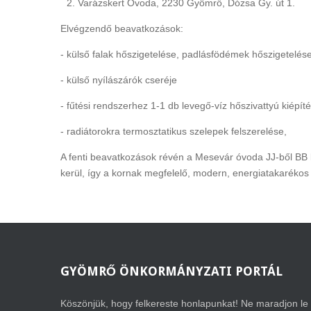
Varázskert Óvoda, 2230 Gyömrő, Dózsa Gy. út 1.
Elvégzendő beavatkozások:
- külső falak hőszigetelése, padlásfödémek hőszigetelés
- külső nyílászárók cseréje
- fűtési rendszerhez 1-1 db levegő-víz hőszivattyú kiép
- radiátorokra termosztatikus szelepek felszerelése,
A fenti beavatkozások révén a Mesevár óvoda JJ-ből BB k
kerül,
így a kornak megfelelő, modern, energiatakarékos é
GYÖMRŐ
ÖNKORMÁNYZATI PORTÁL
Köszönjük, hogy felkereste honlapunkat! Ne maradjon le