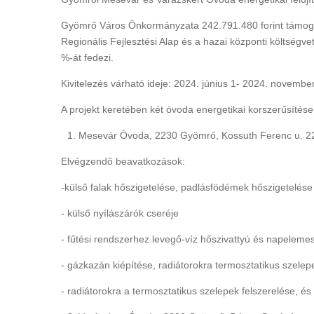
Gyömrő Város Önkormányzata 242.791.480 forint támogat
Regionális Fejlesztési Alap és a hazai központi költségv
%-át fedezi.
Kivitelezés várható ideje: 2024. június 1- 2024. novembe
A projekt keretében két óvoda energetikai korszerűsítés
Mesevár Óvoda, 2230 Gyömrő, Kossuth Ferenc u. 2
Elvégzendő beavatkozások:
-külső falak hőszigetelése, padlásfödémek hőszigetelése
- külső nyílászárók cseréje
- fűtési rendszerhez levegő-víz hőszivattyú és napelemes
- gázkazán kiépítése, radiátorokra termosztatikus szelep
- radiátorokra a termosztatikus szelepek felszerelése, és h