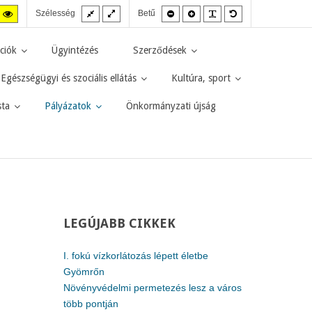
Fix
Széles
Kisebb
Nagyobb
PLG_SYSTEM_JMF
Alapértelmezett
agas
Magas
Szélesség
Betű
elrendezés
elrendezés
betűméret
betűméret
betűméret
zt
ntraszt
kontraszt
kete-
sárga-
rga
fekete
ciók
Ügyintézés
Szerződések
d.
mód.
Egészségügyi és szociális ellátás
Kultúra, sport
sta
Pályázatok
Önkormányzati újság
LEGÚJABB
CIKKEK
I. fokú vízkorlátozás lépett életbe
Gyömrőn
Növényvédelmi permetezés lesz a város
több pontján