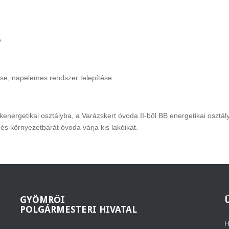
e
ítése, napelemes rendszer telepítése
energetikai osztályba, a Varázskert óvoda II-ből BB energetikai osztál
s környezetbarát óvoda várja kis lakóikat.
GYÖMRŐI
POLGÁRMESTERI HIVATAL
H