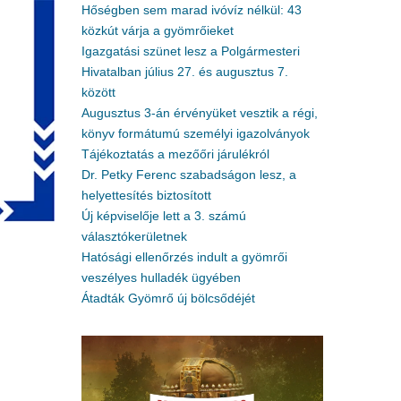
Hőségben sem marad ivóvíz nélkül: 43
közkút várja a gyömrőieket
Igazgatási szünet lesz a Polgármesteri
Hivatalban július 27. és augusztus 7.
között
Augusztus 3-án érvényüket vesztik a régi,
könyv formátumú személyi igazolványok
Tájékoztatás a mezőőri járulékról
Dr. Petky Ferenc szabadságon lesz, a
helyettesítés biztosított
Új képviselője lett a 3. számú
választókerületnek
Hatósági ellenőrzés indult a gyömrői
veszélyes hulladék ügyében
Átadták Gyömrő új bölcsődéjét