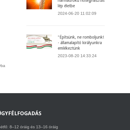
harmadfokú hőségriasztás
lép életbe
2024-06-20 11:02:09
"Építsünk, ne romboljunk!
- államalapító királyunkra
emlékeztünk
2023-08-20 14:33:24
yba
ÜGYFÉLFOGADÁS
étfő: 8–12 óráig és 13–16 óráig