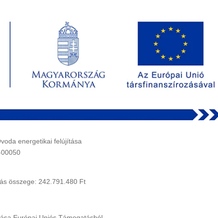
oda energetikai felújítása
2-00050
tás összege: 242.791.480 Ft
ítása Európai Uniós Támogatásból