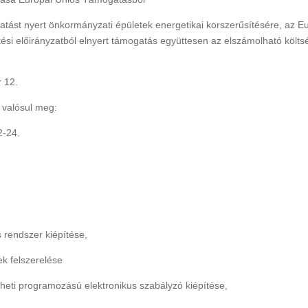
ást nyert önkormányzati épületek energetikai korszerűsítésére, az E
Rákóczi Napok
etési előirányzatból elnyert támogatás együttesen az elszámolható költ
Államalapítás ün
Időpont: 2026. július 3-4.
Időpont: 2026. augusz
(péntek-szombat)
r 12.
(csütörtök)
Helyszín: Különböző
Helyszín: Fő tér, Stran
e valósul meg:
programhelyszínek
Búcsú tér
2-24.
 rendszer kiépítése,
ek felszerelése
eti programozású elektronikus szabályzó kiépítése,