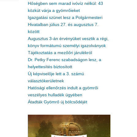
Hőségben sem marad ivóvíz nélkül: 43
közkút várja a gyömrőieket
Igazgatási szünet lesz a Polgármesteri
Hivatalban július 27. és augusztus 7.
között
Augusztus 3-án érvényüket vesztik a régi,
könyv formátumú személyi igazolványok
Tájékoztatás a mezőőri járulékról
Dr. Petky Ferenc szabadságon lesz, a
helyettesítés biztosított
Új képviselője lett a 3. számú
választókerületnek
Hatósági ellenőrzés indult a gyömrői
veszélyes hulladék ügyében
Átadták Gyömrő új bölcsődéjét