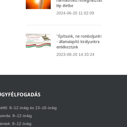
harmadfokú hőségriasztás
lép életbe
2024-06-20 11:02:09
"Építsünk, ne romboljunk!
- államalapító királyunkra
emlékeztünk
2023-08-20 14:33:24
ÜGYFÉLFOGADÁS
étfő: 8–12 óráig és 13–16 óráig
zerda: 8–12 óráig
éntek: 8–12 óráig