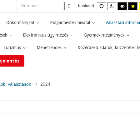
Alapértelmezett
Éjszakai
Magas
M
Kontraszt
mód
mód
kontras
ko
fekete-
fe
fehér
sá
Önkormányzat
Polgármesteri hivatal
Választási informá
mód.
mó
ések
Elektronikus ügyintézés
Gyermekintézmények
Turizmus
Menetrendek
Közérdekű adatok, közzétételi li
ejelentés
bbi választások
2024