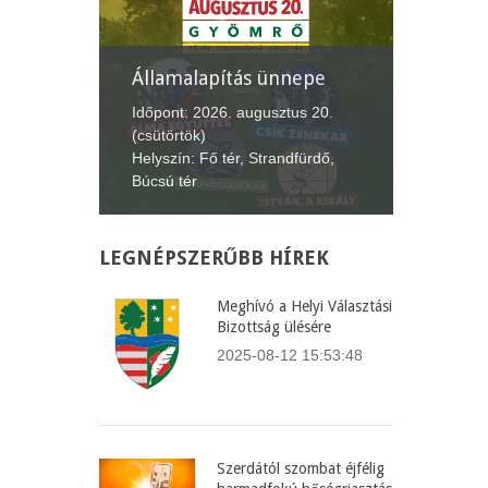
Államalapítás ünnepe
XII. G
Lecsófe
4.
Időpont: 2026. augusztus 20.
(csütörtök)
Időpont:
Helyszín: Fő tér, Strandfürdő,
(péntek-
Búcsú tér
Helyszín
LEGNÉPSZERŰBB
HÍREK
Meghívó a Helyi Választási
Bizottság ülésére
2025-08-12 15:53:48
Szerdától szombat éjfélig