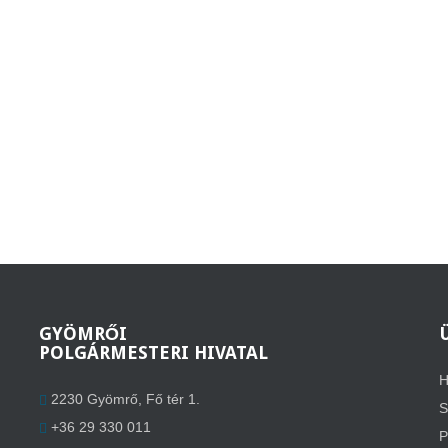
GYÖMRŐI
POLGÁRMESTERI HIVATAL
H
2230 Gyömrő, Fő tér 1.
S
+36 29 330 011
P