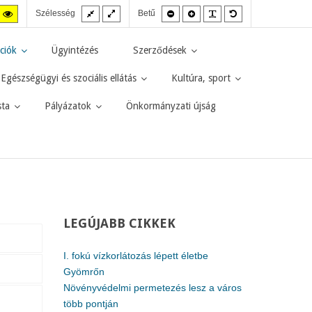
Fix
Széles
Kisebb
Nagyobb
PLG_SYSTEM_JMF
Alapértelmezett
agas
Magas
Szélesség
Betű
elrendezés
elrendezés
betűméret
betűméret
betűméret
zt
ntraszt
kontraszt
kete-
sárga-
rga
fekete
ciók
Ügyintézés
Szerződések
d.
mód.
Egészségügyi és szociális ellátás
Kultúra, sport
sta
Pályázatok
Önkormányzati újság
LEGÚJABB
CIKKEK
I. fokú vízkorlátozás lépett életbe
Gyömrőn
Növényvédelmi permetezés lesz a város
több pontján