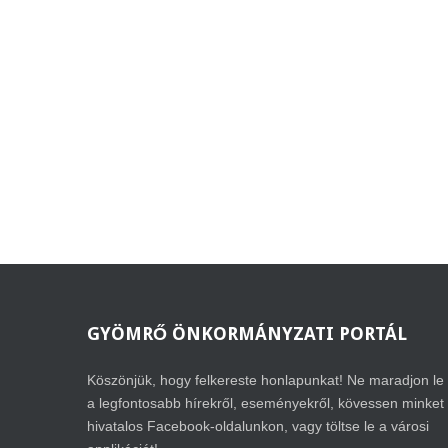
GYÖMRŐ
ÖNKORMÁNYZATI PORTÁL
Köszönjük, hogy felkereste honlapunkat! Ne maradjon le
a legfontosabb hírekről, eseményekről, kövessen minket
hivatalos Facebook-oldalunkon, vagy töltse le a városi