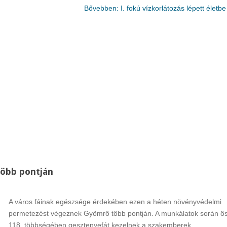
Bővebben: I. fokú vízkorlátozás lépett élet
több pontján
A város fáinak egészsége érdekében ezen a héten növényvédelmi
permetezést végeznek Gyömrő több pontján. A munkálatok során ö
118, többségében gesztenyefát kezelnek a szakemberek.