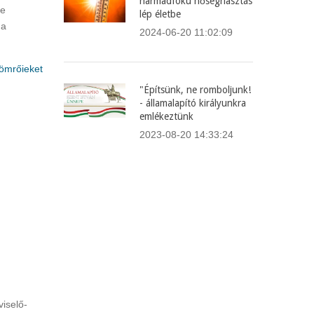
harmadfokú hőségriasztás
re
lép életbe
 a
2024-06-20 11:02:09
yömrőieket
"Építsünk, ne romboljunk!
- államalapító királyunkra
emlékeztünk
2023-08-20 14:33:24
iselő-