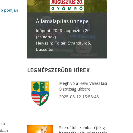
b pontján
nepe
XII. Gyömrői
Lecsófesztivál
Képvise
us 20.
Időpont: 2026. szeptember 4-6.
Időpont:
fürdő,
(péntek-vasárnap)
(csütört
Helyszín: Búcsú tér
Helyszín
LEGNÉPSZERŰBB
HÍREK
Meghívó a Helyi Választási
Bizottság ülésére
2025-08-12 15:53:48
okú
Szerdától szombat éjfélig
lában