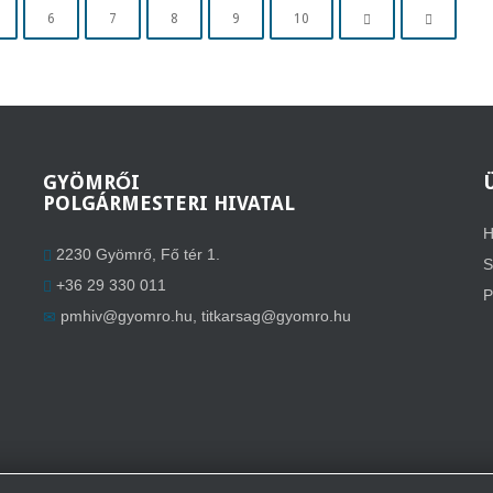
6
7
8
9
10
GYÖMRŐI
POLGÁRMESTERI HIVATAL
H
2230 Gyömrő, Fő tér 1.
S
+36 29 330 011
P
pmhiv@gyomro.hu
,
titkarsag@gyomro.hu