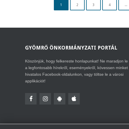
1
2
3
4
...
GYÖMRŐ
ÖNKORMÁNYZATI PORTÁL
Köszönjük, hogy felkereste honlapunkat! Ne maradjon le
a legfontosabb hírekről, eseményekről, kövessen minket
hivatalos Facebook-oldalunkon, vagy töltse le a városi
applikációt!