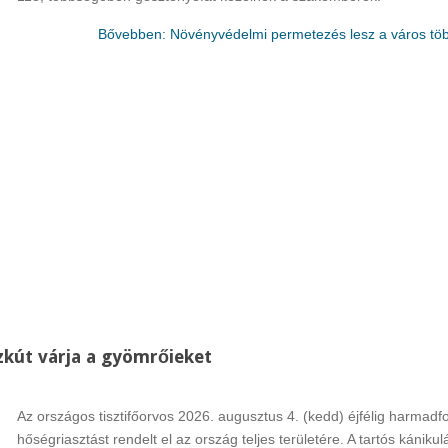
Bővebben: Növényvédelmi permetezés lesz a város töb
Rákóczi Napok
Államalapítás ün
Időpont: 2026. július 3-4.
Időpont: 2026. auguszt
(péntek-szombat)
(csütörtök)
Helyszín: Különböző
Helyszín: Fő tér, Strand
programhelyszínek
Búcsú tér
zkút várja a gyömrőieket
Az országos tisztifőorvos 2026. augusztus 4. (kedd) éjfélig harmadf
hőségriasztást rendelt el az ország teljes területére. A tartós kániku