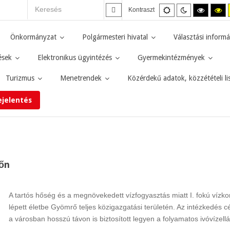
Alapértelmezett
Éjszakai
Magas
M
Kontraszt
mód
mód
kontras
ko
fekete-
fe
fehér
sá
Önkormányzat
Polgármesteri hivatal
Választási informá
mód.
mó
ések
Elektronikus ügyintézés
Gyermekintézmények
Turizmus
Menetrendek
Közérdekű adatok, közzétételi li
ejelentés
rőn
A tartós hőség és a megnövekedett vízfogyasztás miatt I. fokú vízko
lépett életbe Gyömrő teljes közigazgatási területén. Az intézkedés cé
a városban hosszú távon is biztosított legyen a folyamatos ivóvízellá