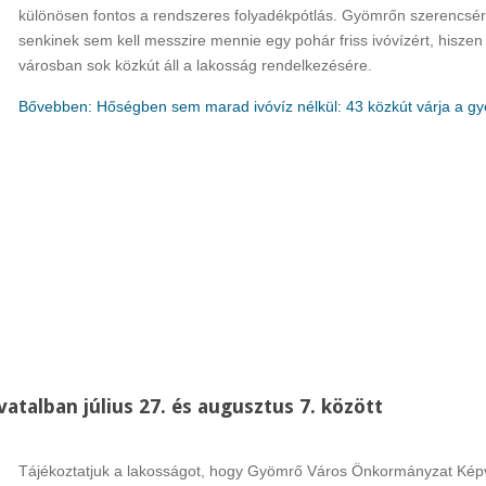
különösen fontos a rendszeres folyadékpótlás. Gyömrőn szerencsé
senkinek sem kell messzire mennie egy pohár friss ivóvízért, hiszen
városban sok közkút áll a lakosság rendelkezésére.
Bővebben: Hőségben sem marad ivóvíz nélkül: 43 közkút várja a g
vatalban július 27. és augusztus 7. között
Tájékoztatjuk a lakosságot, hogy Gyömrő Város Önkormányzat Képv