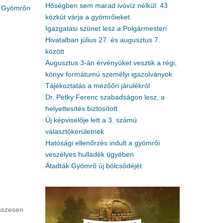
Hőségben sem marad ivóvíz nélkül: 43
be Gyömrőn
közkút várja a gyömrőieket
Igazgatási szünet lesz a Polgármesteri
Hivatalban július 27. és augusztus 7.
között
Augusztus 3-án érvényüket vesztik a régi,
könyv formátumú személyi igazolványok
Tájékoztatás a mezőőri járulékról
Dr. Petky Ferenc szabadságon lesz, a
helyettesítés biztosított
Új képviselője lett a 3. számú
választókerületnek
Hatósági ellenőrzés indult a gyömrői
veszélyes hulladék ügyében
Átadták Gyömrő új bölcsődéjét
sszesen