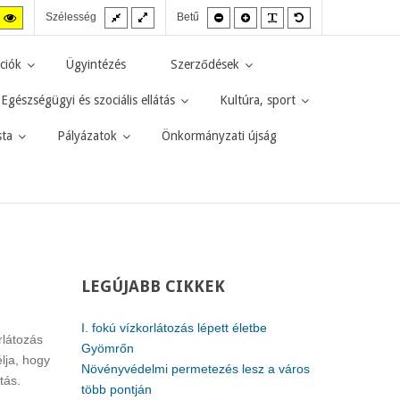
Fix
Széles
Kisebb
Nagyobb
PLG_SYSTEM_JMF
Alapértelmezett
agas
Magas
Szélesség
Betű
elrendezés
elrendezés
betűméret
betűméret
betűméret
zt
ntraszt
kontraszt
kete-
sárga-
rga
fekete
ciók
Ügyintézés
Szerződések
d.
mód.
Egészségügyi és szociális ellátás
Kultúra, sport
sta
Pályázatok
Önkormányzati újság
LEGÚJABB
CIKKEK
I. fokú vízkorlátozás lépett életbe
rlátozás
Gyömrőn
lja, hogy
Növényvédelmi permetezés lesz a város
tás.
több pontján