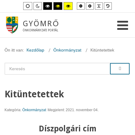
Kisebb
Nagyobb
PLG_SYSTEM_
Alapértelme
Alapértelmezett
Éjszakai
Magas
Magas
Magas
betűméret
betűméret
betűméret
mód
mód
kontraszt
kontraszt
kontraszt
fekete-
fekete-
sárga-
fehér
sárga
fekete
GYÖMRŐ
mód.
mód.
mód.
ÖNKORMÁNYZATI PORTÁL
Ön itt van:
Kezdőlap
Önkormányzat
Kitüntetettek
Kitüntetettek
Kategória:
Önkormányzat
Megjelent: 2021. november 04.
Díszpolgári cím