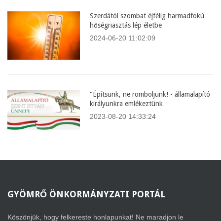
Szerdától szombat éjfélig harmadfokú
hőségriasztás lép életbe
2024-06-20 11:02:09
"Építsünk, ne romboljunk! - államalapító
királyunkra emlékeztünk
2023-08-20 14:33:24
GYÖMRŐ
ÖNKORMÁNYZATI PORTÁL
Köszönjük, hogy felkereste honlapunkat! Ne maradjon le