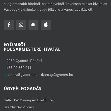
a legfontosabb hírekről, eseményekről, kövessen minket hivatalos
Facebook-oldalunkon, vagy töltse le a városi applikációt!
GYÖMRŐI
POLGÁRMESTERI HIVATAL
2230 Gyömrő, Fő tér 1.
+36 29 330 011
pmhiv@gyomro.hu
,
titkarsag@gyomro.hu
ÜGYFÉLFOGADÁS
Hétfő: 8–12 óráig és 13–16 óráig
Szerda: 8–12 óráig