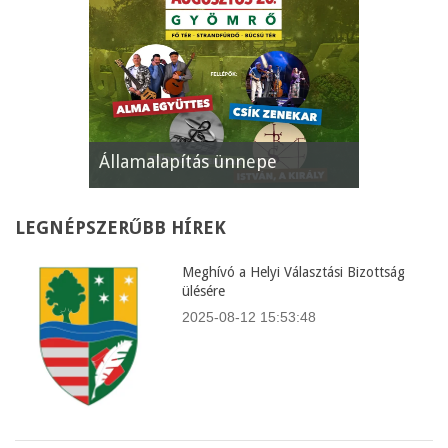
Államalapítás ünnepe
XII. Gyöm
LEGNÉPSZERŰBB
HÍREK
Meghívó a Helyi Választási Bizottság
ülésére
2025-08-12 15:53:48