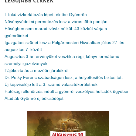
LEGÚJABB
CIKKEK
I. fokú vízkorlátozás lépett életbe Gyömrőn
Növényvédelmi permetezés lesz a város több pontján
Hőségben sem marad ivóvíz nélkül: 43 közkút várja a
gyömrőieket
Igazgatási szünet lesz a Polgármesteri Hivatalban július 27. és
augusztus 7. között
Augusztus 3-án érvényüket vesztik a régi, könyv formátumú
személyi igazolványok
Tájékoztatás a mezőőri járulékról
Dr. Petky Ferenc szabadságon lesz, a helyettesítés biztosított
Új képviselője lett a 3. számú választókerületnek
Hatósági ellenőrzés indult a gyömrői veszélyes hulladék ügyében
Átadták Gyömrő új bölcsődéjét