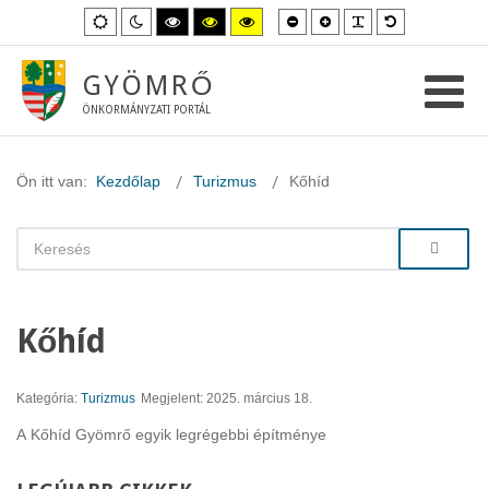
Kisebb
Nagyobb
PLG_SYSTEM_
Alapértelme
Alapértelmezett
Éjszakai
Magas
Magas
Magas
betűméret
betűméret
betűméret
mód
mód
kontraszt
kontraszt
kontraszt
fekete-
fekete-
sárga-
fehér
sárga
fekete
GYÖMRŐ
mód.
mód.
mód.
ÖNKORMÁNYZATI PORTÁL
Ön itt van:
Kezdőlap
Turizmus
Kőhíd
Kőhíd
Kategória:
Turizmus
Megjelent: 2025. március 18.
A Kőhíd Gyömrő egyik legrégebbi építménye