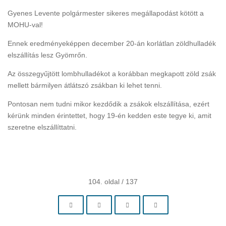
Gyenes Levente polgármester sikeres megállapodást kötött a
MOHU-val!
Ennek eredményeképpen december 20-án korlátlan zöldhulladék
elszállítás lesz Gyömrőn.
Az összegyűjtött lombhulladékot a korábban megkapott zöld zsák
mellett bármilyen átlátszó zsákban ki lehet tenni.
Pontosan nem tudni mikor kezdődik a zsákok elszállítása, ezért
kérünk minden érintettet, hogy 19-én kedden este tegye ki, amit
szeretne elszállíttatni.
104. oldal / 137