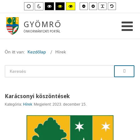
Kisebb
Nagyobb
PLG_SYSTEM_
Alapértelme
Alapértelmezett
Éjszakai
Magas
Magas
Magas
betűméret
betűméret
betűméret
mód
mód
kontraszt
kontraszt
kontraszt
fekete-
fekete-
sárga-
fehér
sárga
fekete
GYÖMRŐ
mód.
mód.
mód.
ÖNKORMÁNYZATI PORTÁL
Ön itt van:
Kezdőlap
Hírek
Karácsonyi köszöntések
Kategória:
Hírek
Megjelent: 2023. december 15.