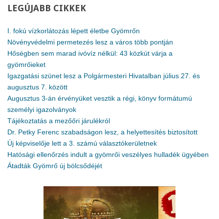
LEGÚJABB
CIKKEK
I. fokú vízkorlátozás lépett életbe Gyömrőn
Növényvédelmi permetezés lesz a város több pontján
Hőségben sem marad ivóvíz nélkül: 43 közkút várja a
gyömrőieket
Igazgatási szünet lesz a Polgármesteri Hivatalban július 27. és
augusztus 7. között
Augusztus 3-án érvényüket vesztik a régi, könyv formátumú
személyi igazolványok
Tájékoztatás a mezőőri járulékról
Dr. Petky Ferenc szabadságon lesz, a helyettesítés biztosított
Új képviselője lett a 3. számú választókerületnek
Hatósági ellenőrzés indult a gyömrői veszélyes hulladék ügyében
Átadták Gyömrő új bölcsődéjét