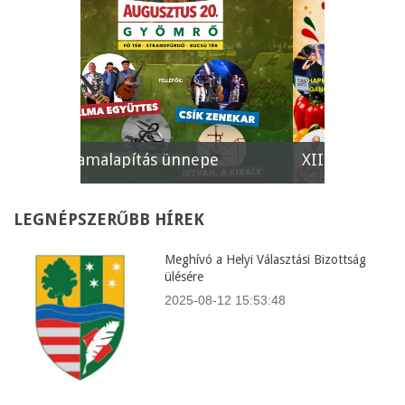
e
XII. Gyömrői Lecsófesztivál
Képviselő
LEGNÉPSZERŰBB
HÍREK
Meghívó a Helyi Választási Bizottság
ülésére
2025-08-12 15:53:48