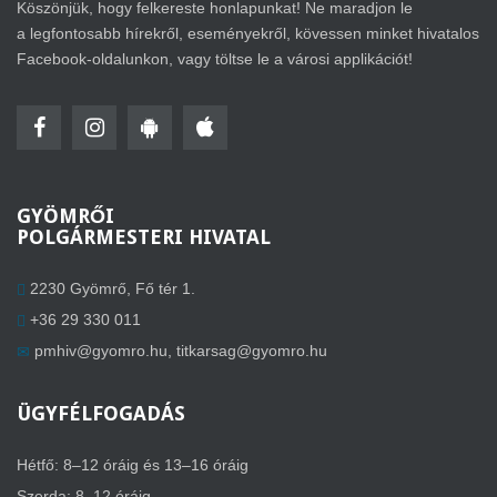
Köszönjük, hogy felkereste honlapunkat! Ne maradjon le
a legfontosabb hírekről, eseményekről, kövessen minket hivatalos
Facebook-oldalunkon, vagy töltse le a városi applikációt!
GYÖMRŐI
POLGÁRMESTERI HIVATAL
2230 Gyömrő, Fő tér 1.
+36 29 330 011
pmhiv@gyomro.hu
,
titkarsag@gyomro.hu
ÜGYFÉLFOGADÁS
Hétfő: 8–12 óráig és 13–16 óráig
Szerda: 8–12 óráig