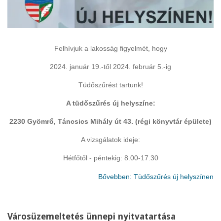
Felhívjuk a lakosság figyelmét, hogy
2024. január 19.-től 2024. február 5.-ig
Tüdőszűrést tartunk!
A tüdőszűrés új helyszíne:
2230 Gyömrő, Táncsics Mihály út 43. (régi könyvtár épülete)
A vizsgálatok ideje:
Hétfőtől - péntekig: 8.00-17.30
Bővebben: Tüdőszűrés új helyszínen
Városüzemeltetés ünnepi nyitvatartása