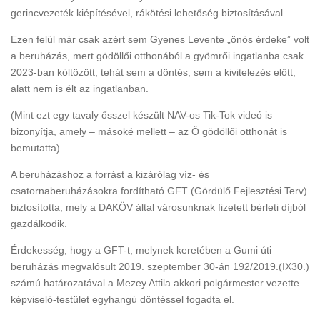
gerincvezeték kiépítésével, rákötési lehetőség biztosításával.
Ezen felül már csak azért sem Gyenes Levente „önös érdeke” volt
a beruházás, mert gödöllői otthonából a gyömrői ingatlanba csak
2023-ban költözött, tehát sem a döntés, sem a kivitelezés előtt,
alatt nem is élt az ingatlanban.
(Mint ezt egy tavaly ősszel készült NAV-os Tik-Tok videó is
bizonyítja, amely – másoké mellett – az Ő gödöllői otthonát is
bemutatta)
A beruházáshoz a forrást a kizárólag víz- és
csatornaberuházásokra fordítható GFT (Gördülő Fejlesztési Terv)
biztosította, mely a DAKÖV által városunknak fizetett bérleti díjból
gazdálkodik.
Érdekesség, hogy a GFT-t, melynek keretében a Gumi úti
beruházás megvalósult 2019. szeptember 30-án 192/2019.(IX30.)
számú határozatával a Mezey Attila akkori polgármester vezette
képviselő-testület egyhangú döntéssel fogadta el.