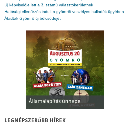
Új képviselője lett a 3. számú választókerületnek
Hatósági ellenőrzés indult a gyömrői veszélyes hulladék ügyében
Átadták Gyömrő új bölcsődéjét
Államalapítás ünnepe
XII. Gyömr
LEGNÉPSZERŰBB
HÍREK