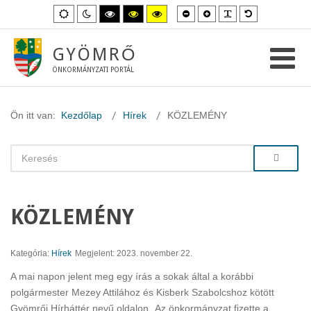
Kisebb
Nagyobb
PLG_SYSTEM_
Alapértelme
Alapértelmezett
Éjszakai
Magas
Magas
Magas
betűméret
betűméret
betűméret
mód
mód
kontraszt
kontraszt
kontraszt
fekete-
fekete-
sárga-
fehér
sárga
fekete
GYÖMRŐ
mód.
mód.
mód.
ÖNKORMÁNYZATI PORTÁL
Ön itt van:
Kezdőlap
Hírek
KÖZLEMÉNY
KÖZLEMÉNY
Kategória:
Hírek
Megjelent: 2023. november 22.
A mai napon jelent meg egy írás a sokak által a korábbi
polgármester Mezey Attilához és Kisberk Szabolcshoz kötött
Gyömrői Hírháttér nevű oldalon „Az önkormányzat fizette a