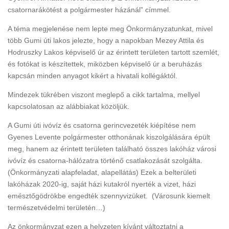
csatornarákötést a polgármester házánál” címmel.
A téma megjelenése nem lepte meg Önkormányzatunkat, mivel
több Gumi úti lakos jelezte, hogy a napokban Mezey Attila és
Hodruszky Lakos képviselő úr az érintett területen tartott szemlét,
és fotókat is készítettek, miközben képviselő úr a beruházás
kapcsán minden anyagot kikért a hivatali kollégáktól.
Mindezek tükrében viszont meglepő a cikk tartalma, mellyel
kapcsolatosan az alábbiakat közöljük.
A Gumi úti ivóvíz és csatorna gerincvezeték kiépítése nem
Gyenes Levente polgármester otthonának kiszolgálására épült
meg, hanem az érintett területen található összes lakóház városi
ivóvíz és csatorna-hálózatra történő csatlakozását szolgálta.
(Önkormányzati alapfeladat, alapellátás) Ezek a belterületi
lakóházak 2020-ig, saját házi kutakról nyerték a vizet, házi
emésztőgödrökbe engedték szennyvizüket. (Városunk kiemelt
természetvédelmi területén…)
Az önkormányzat ezen a helyzeten kívánt változtatni a