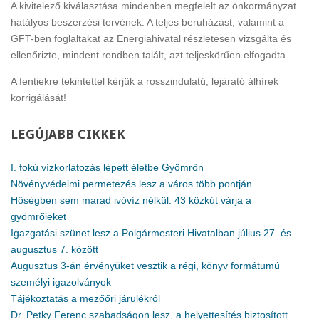
A kivitelező kiválasztása mindenben megfelelt az önkormányzat
hatályos beszerzési tervének. A teljes beruházást, valamint a
GFT-ben foglaltakat az Energiahivatal részletesen vizsgálta és
ellenőrizte, mindent rendben talált, azt teljeskörűen elfogadta.
A fentiekre tekintettel kérjük a rosszindulatú, lejárató álhírek
korrigálását!
LEGÚJABB
CIKKEK
I. fokú vízkorlátozás lépett életbe Gyömrőn
Növényvédelmi permetezés lesz a város több pontján
Hőségben sem marad ivóvíz nélkül: 43 közkút várja a
gyömrőieket
Igazgatási szünet lesz a Polgármesteri Hivatalban július 27. és
augusztus 7. között
Augusztus 3-án érvényüket vesztik a régi, könyv formátumú
személyi igazolványok
Tájékoztatás a mezőőri járulékról
Dr. Petky Ferenc szabadságon lesz, a helyettesítés biztosított