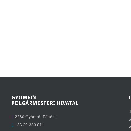
GYÖMRŐI
POLGÁRMESTERI HIVATAL
H
2230 Gyömrő, Fő tér 1.
S
+36 29 330 011
P