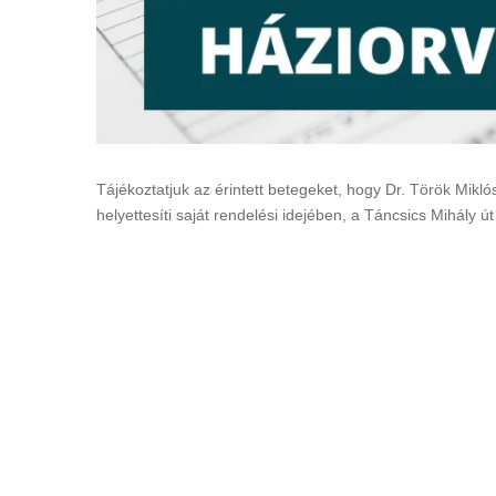
Tájékoztatjuk az érintett betegeket, hogy Dr. Török Miklós
helyettesíti saját rendelési idejében, a Táncsics Mihály ú