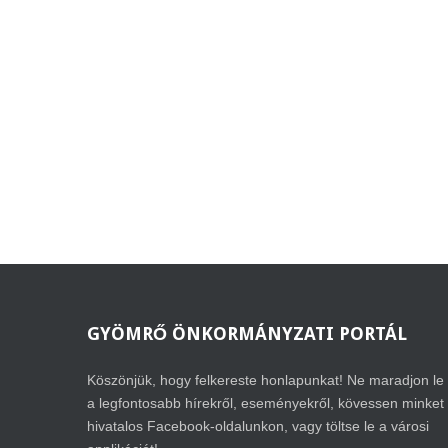
GYÖMRŐ
ÖNKORMÁNYZATI PORTÁL
Köszönjük, hogy felkereste honlapunkat! Ne maradjon le
a legfontosabb hírekről, eseményekről, kövessen minket
hivatalos Facebook-oldalunkon, vagy töltse le a városi