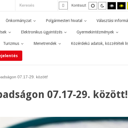
Alapértelmezett
Éjszakai
Magas
M
Kontraszt
mód
mód
kontras
ko
fekete-
fe
fehér
sá
Önkormányzat
Polgármesteri hivatal
Választási informá
mód.
mó
ések
Elektronikus ügyintézés
Gyermekintézmények
Turizmus
Menetrendek
Közérdekű adatok, közzétételi li
ejelentés
badságon 07.17-29. között!
badságon 07.17-29. között!