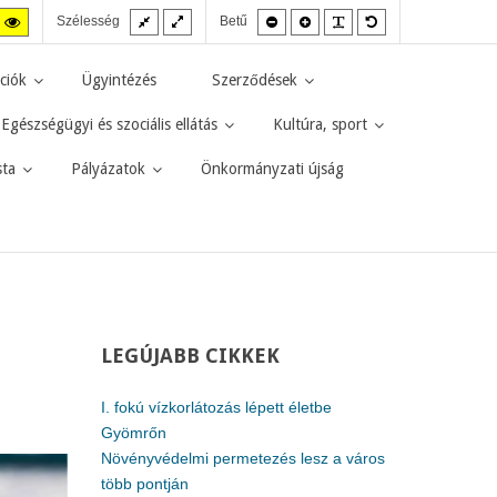
Fix
Széles
Kisebb
Nagyobb
PLG_SYSTEM_JMF
Alapértelmezett
agas
Magas
Szélesség
Betű
elrendezés
elrendezés
betűméret
betűméret
betűméret
zt
ntraszt
kontraszt
kete-
sárga-
rga
fekete
ciók
Ügyintézés
Szerződések
d.
mód.
Egészségügyi és szociális ellátás
Kultúra, sport
sta
Pályázatok
Önkormányzati újság
LEGÚJABB
CIKKEK
I. fokú vízkorlátozás lépett életbe
Gyömrőn
Növényvédelmi permetezés lesz a város
több pontján