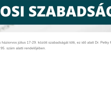
Rákóczi Napok
Államalapítás ün
Időpont: 2026. július 3-4.
Időpont: 2026. auguszt
(péntek-szombat)
(csütörtök)
Helyszín: Különböző
Helyszín: Fő tér, Strand
programhelyszínek
Búcsú tér
 háziorvos július 17-29. között szabadságát tölti, ez idő alatt Dr. Petky
t 95. szám alatti rendelőjében.