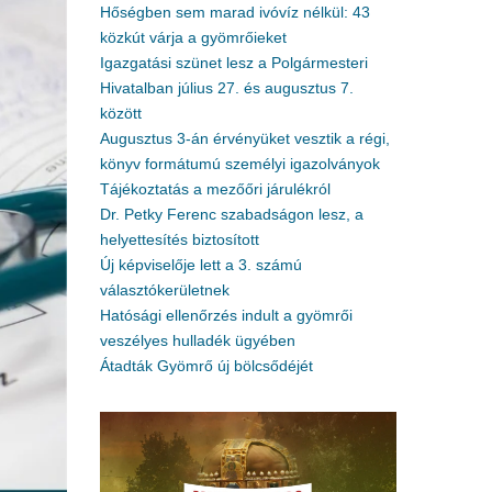
Hőségben sem marad ivóvíz nélkül: 43
közkút várja a gyömrőieket
Igazgatási szünet lesz a Polgármesteri
Hivatalban július 27. és augusztus 7.
között
Augusztus 3-án érvényüket vesztik a régi,
könyv formátumú személyi igazolványok
Tájékoztatás a mezőőri járulékról
Dr. Petky Ferenc szabadságon lesz, a
helyettesítés biztosított
Új képviselője lett a 3. számú
választókerületnek
Hatósági ellenőrzés indult a gyömrői
veszélyes hulladék ügyében
Átadták Gyömrő új bölcsődéjét