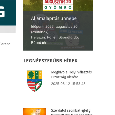
nepe
XII. Gyömrői
Lecsófesztivál
Képvise
us 20.
Időpont: 2026. szeptember 4-6.
Időpont:
fürdő,
(péntek-vasárnap)
(csütört
Helyszín: Búcsú tér
Helyszín
 Ferenc
LEGNÉPSZERŰBB
HÍREK
Meghívó a Helyi Választási
Bizottság ülésére
2025-08-12 15:53:48
Szerdától szombat éjfélig