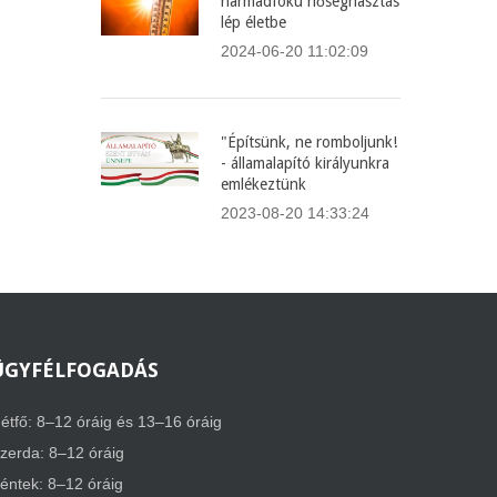
harmadfokú hőségriasztás
lép életbe
2024-06-20 11:02:09
"Építsünk, ne romboljunk!
- államalapító királyunkra
emlékeztünk
2023-08-20 14:33:24
ÜGYFÉLFOGADÁS
étfő: 8–12 óráig és 13–16 óráig
zerda: 8–12 óráig
éntek: 8–12 óráig