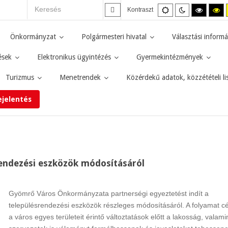
Alapértelmezett
Éjszakai
Magas
M
Kontraszt
mód
mód
kontras
ko
fekete-
fe
fehér
sá
Önkormányzat
Polgármesteri hivatal
Választási informá
mód.
mó
ések
Elektronikus ügyintézés
Gyermekintézmények
Turizmus
Menetrendek
Közérdekű adatok, közzétételi li
ejelentés
rendezési eszközök módosításáról
Gyömrő Város Önkormányzata partnerségi egyeztetést indít a
településrendezési eszközök részleges módosításáról. A folyamat cé
a város egyes területeit érintő változtatások előtt a lakosság, valamin