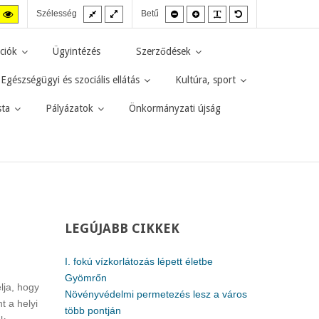
Fix
Széles
Kisebb
Nagyobb
PLG_SYSTEM_JMF
Alapértelmezett
agas
Magas
Szélesség
Betű
elrendezés
elrendezés
betűméret
betűméret
betűméret
zt
ntraszt
kontraszt
kete-
sárga-
rga
fekete
ciók
Ügyintézés
Szerződések
d.
mód.
Egészségügyi és szociális ellátás
Kultúra, sport
sta
Pályázatok
Önkormányzati újság
LEGÚJABB
CIKKEK
I. fokú vízkorlátozás lépett életbe
Gyömrőn
lja, hogy
Növényvédelmi permetezés lesz a város
t a helyi
több pontján