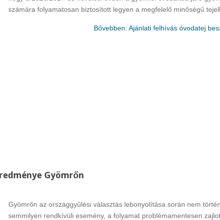
számára folyamatosan biztosított legyen a megfelelő minőségű tejell
Bővebben: Ajánlati felhívás óvodatej be
Rákóczi Napok
Államalapítás ün
Időpont: 2026. július 3-4.
Időpont: 2026. auguszt
(péntek-szombat)
(csütörtök)
Helyszín: Különböző
Helyszín: Fő tér, Strand
programhelyszínek
Búcsú tér
 eredménye Gyömrőn
Gyömrőn az országgyűlési választás lebonyolítása során nem történ
semmilyen rendkívüli esemény, a folyamat problémamentesen zajlot