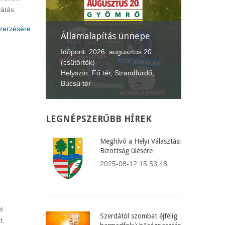
átás.
szerzésére
nepe
XII. Gyömrői
Lecsófesztivál
Képvise
us 20.
Időpont: 2026. szeptember 4-6.
Időpont:
fürdő,
(péntek-vasárnap)
(csütört
Helyszín: Búcsú tér
Helyszín
LEGNÉPSZERŰBB
HÍREK
Meghívó a Helyi Választási
Bizottság ülésére
2025-08-12 15:53:48
t
Szerdától szombat éjfélig
t.