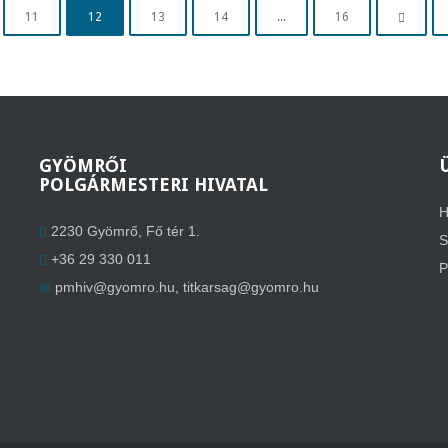
11
12
13
14
...
16
GYÖMRŐI
POLGÁRMESTERI HIVATAL
H
2230 Gyömrő, Fő tér 1.
S
+36 29 330 011
P
pmhiv@gyomro.hu
,
titkarsag@gyomro.hu