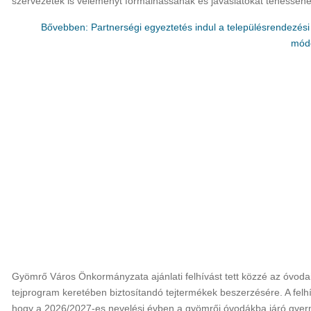
szervezetek is véleményt formálhassanak és javaslatokat tehessene
Bővebben: Partnerségi egyeztetés indul a településrendezés
módo
Gyömrő Város Önkormányzata ajánlati felhívást tett közzé az óvoda
tejprogram keretében biztosítandó tejtermékek beszerzésére. A felhí
hogy a 2026/2027-es nevelési évben a gyömrői óvodákba járó gye