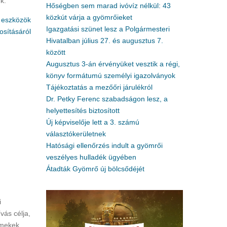
k.
Hőségben sem marad ivóvíz nélkül: 43
közkút várja a gyömrőieket
i eszközök
Igazgatási szünet lesz a Polgármesteri
sításáról
Hivatalban július 27. és augusztus 7.
között
Augusztus 3-án érvényüket vesztik a régi,
könyv formátumú személyi igazolványok
Tájékoztatás a mezőőri járulékról
Dr. Petky Ferenc szabadságon lesz, a
helyettesítés biztosított
Új képviselője lett a 3. számú
választókerületnek
Hatósági ellenőrzés indult a gyömrői
veszélyes hulladék ügyében
Átadták Gyömrő új bölcsődéjét
i
vás célja,
rmekek