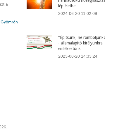
harmadfokú hőségriasztás
szt a
lép életbe
2024-06-20 11:02:09
e Gyömrőn
"Építsünk, ne romboljunk!
- államalapító királyunkra
emlékeztünk
2023-08-20 14:33:24
026.