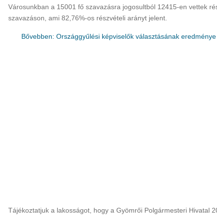
Városunkban a 15001 fő szavazásra jogosultból 12415-en vettek ré
szavazáson, ami 82,76%-os részvételi arányt jelent.
Bővebben: Országgyűlési képviselők választásának eredmény
Tájékoztatjuk a lakosságot, hogy a Gyömrői Polgármesteri Hivatal 2