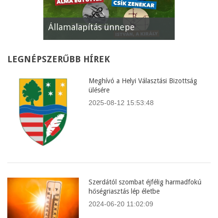
Államalapítás ünnepe
XII. Gyöm
LEGNÉPSZERŰBB
HÍREK
Meghívó a Helyi Választási Bizottság
ülésére
2025-08-12 15:53:48
Szerdától szombat éjfélig harmadfokú
hőségriasztás lép életbe
2024-06-20 11:02:09