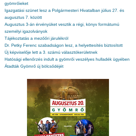
gyömrőieket
Igazgatási szünet lesz a Polgármesteri Hivatalban július 27. és
augusztus 7. között
Augusztus 3-án érvényüket vesztik a régi, könyv formátumú
személyi igazolványok
Tájékoztatás a mezőőri járulékról
Dr. Petky Ferenc szabadságon lesz, a helyettesítés biztosított
Új képviselője lett a 3. számú választókerületnek
Hatósági ellenőrzés indult a gyömrői veszélyes hulladék ügyében
Átadták Gyömrő új bölcsődéjét