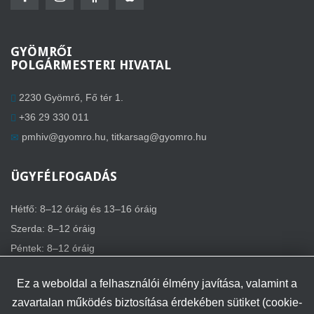
GYÖMRŐI
POLGÁRMESTERI HIVATAL
2230 Gyömrő, Fő tér 1.
+36 29 330 011
pmhiv@gyomro.hu
,
titkarsag@gyomro.hu
ÜGYFÉLFOGADÁS
Hétfő: 8–12 óráig és 13–16 óráig
Szerda: 8–12 óráig
Péntek: 8–12 óráig
Ez a weboldal a felhasználói élmény javítása, valamint a
zavartalan működés biztosítása érdekében sütiket (cookie-