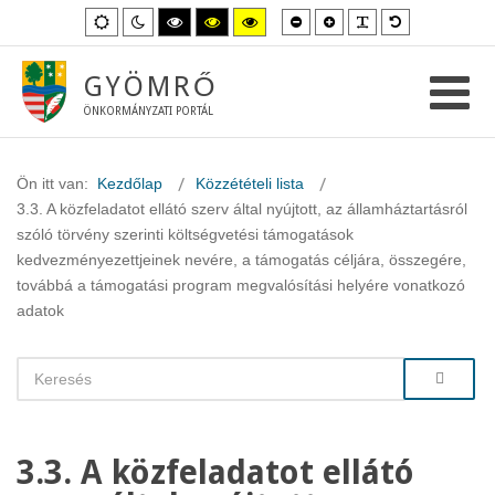
Kisebb
Nagyobb
PLG_SYSTEM_
Alapértelme
Alapértelmezett
Éjszakai
Magas
Magas
Magas
betűméret
betűméret
betűméret
mód
mód
kontraszt
kontraszt
kontraszt
fekete-
fekete-
sárga-
fehér
sárga
fekete
GYÖMRŐ
mód.
mód.
mód.
ÖNKORMÁNYZATI PORTÁL
Ön itt van:
Kezdőlap
Közzétételi lista
3.3. A közfeladatot ellátó szerv által nyújtott, az államháztartásról
szóló törvény szerinti költségvetési támogatások
kedvezményezettjeinek nevére, a támogatás céljára, összegére,
továbbá a támogatási program megvalósítási helyére vonatkozó
adatok
3.3. A közfeladatot ellátó