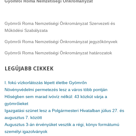
Gyömrői Roma Nemzetiségi Önkrományzat
Gyömrői Roma Nemzetiségi Önkrományzat Szervezeti és
Működési Szabályzata
Gyömrői Roma Nemzetiségi Önkrományzat jegyzőkönyvek
Gyömrői Roma Nemzetiségi Önkrományzat határozatok
LEGÚJABB
CIKKEK
I. fokú vízkorlátozás lépett életbe Gyömrőn
Növényvédelmi permetezés lesz a város több pontján
Hőségben sem marad ivóvíz nélkül: 43 közkút várja a
gyömrőieket
Igazgatási szünet lesz a Polgármesteri Hivatalban július 27. és
augusztus 7. között
Augusztus 3-án érvényüket vesztik a régi, könyv formátumú
személyi igazolványok