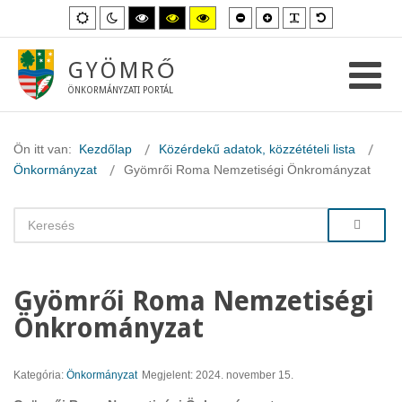
Kisebb
Nagyobb
PLG_SYSTEM_
Alapértelme
Alapértelmezett
Éjszakai
Magas
Magas
Magas
betűméret
betűméret
betűméret
mód
mód
kontraszt
kontraszt
kontraszt
fekete-
fekete-
sárga-
fehér
sárga
fekete
GYÖMRŐ
mód.
mód.
mód.
ÖNKORMÁNYZATI PORTÁL
Ön itt van:
Kezdőlap
Közérdekű adatok, közzétételi lista
Önkormányzat
Gyömrői Roma Nemzetiségi Önkrományzat
Gyömrői Roma Nemzetiségi
Önkrományzat
Kategória:
Önkormányzat
Megjelent: 2024. november 15.