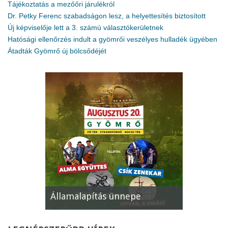
Tájékoztatás a mezőőri járulékról
Dr. Petky Ferenc szabadságon lesz, a helyettesítés biztosított
Új képviselője lett a 3. számú választókerületnek
Hatósági ellenőrzés indult a gyömrői veszélyes hulladék ügyében
Átadták Gyömrő új bölcsődéjét
Államalapítás ünnepe
XII. Gyöm