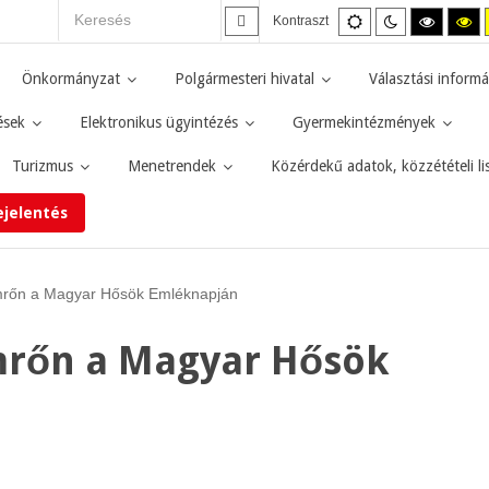
Alapértelmezett
Éjszakai
Magas
M
Kontraszt
mód
mód
kontras
ko
fekete-
fe
fehér
sá
Önkormányzat
Polgármesteri hivatal
Választási informá
mód.
mó
ések
Elektronikus ügyintézés
Gyermekintézmények
Turizmus
Menetrendek
Közérdekű adatok, közzétételi li
ejelentés
rőn a Magyar Hősök Emléknapján
rőn a Magyar Hősök