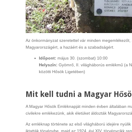
Az önkormányzat szeretettel vár minden megemlékezőt, aki
Magyarországért, a hazáért és a szabadságért.
Időpont:
május 30. (szombat) 10:00
Helyszín:
Gyömrő, II. világháborús emlékmű (a 
közötti Hősök Ligetében)
Mit kell tudni a Magyar Hős
A Magyar Hősök Emléknapját minden évben általában máj
civilekre emlékezünk, akik életüket áldozták Magyarorszá
Az emléknap története az első világháború idejére nyúl
iktatták törvénybe, majd az 1924. évi XIV. törvénycikk r