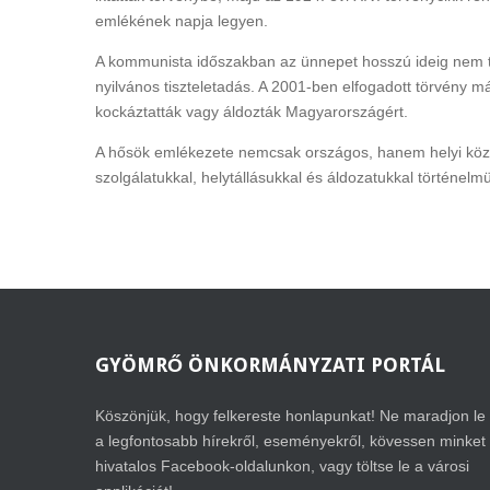
emlékének napja legyen.
A kommunista időszakban az ünnepet hosszú ideig nem tar
nyilvános tiszteletadás. A 2001-ben elfogadott törvény m
kockáztatták vagy áldozták Magyarországért.
A hősök emlékezete nemcsak országos, hanem helyi közö
szolgálatukkal, helytállásukkal és áldozatukkal történelm
GYÖMRŐ
ÖNKORMÁNYZATI PORTÁL
Köszönjük, hogy felkereste honlapunkat! Ne maradjon le
a legfontosabb hírekről, eseményekről, kövessen minket
hivatalos Facebook-oldalunkon, vagy töltse le a városi