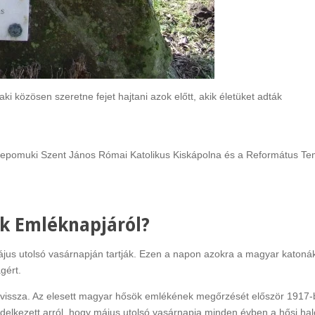
Rákóczi Napok
Időpont: 2026. július 3-4.
(péntek-szombat)
 közösen szeretne fejet hajtani azok előtt, akik életüket adták
Helyszín: Különböző
programhelyszínek
Nepomuki Szent János Római Katolikus Kiskápolna és a Református T
ök Emléknapjáról?
us utolsó vasárnapján tartják. Ezen a napon azokra a magyar katoná
gért.
ik vissza. Az elesett magyar hősök emlékének megőrzését először 1917
endelkezett arról, hogy május utolsó vasárnapja minden évben a hősi hal