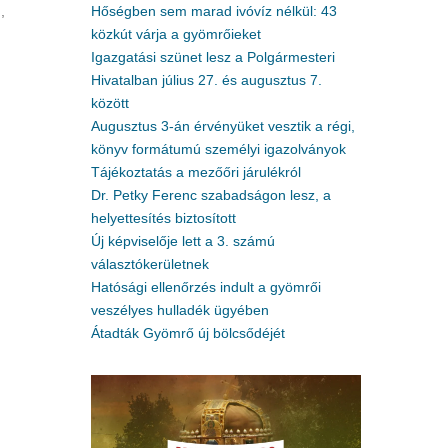
,
Hőségben sem marad ivóvíz nélkül: 43
közkút várja a gyömrőieket
Igazgatási szünet lesz a Polgármesteri
Hivatalban július 27. és augusztus 7.
között
Augusztus 3-án érvényüket vesztik a régi,
könyv formátumú személyi igazolványok
Tájékoztatás a mezőőri járulékról
Dr. Petky Ferenc szabadságon lesz, a
helyettesítés biztosított
Új képviselője lett a 3. számú
választókerületnek
Hatósági ellenőrzés indult a gyömrői
veszélyes hulladék ügyében
Átadták Gyömrő új bölcsődéjét