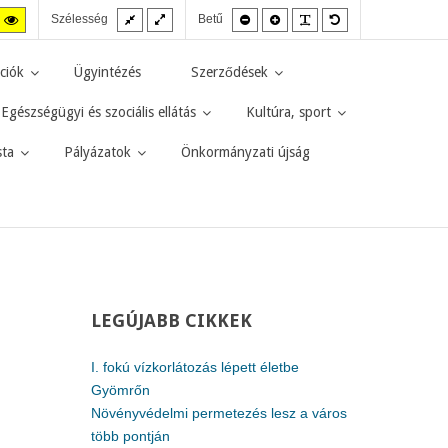
Fix
Széles
Kisebb
Nagyobb
PLG_SYSTEM_JMF
Alapértelmezett
agas
Magas
Szélesség
Betű
elrendezés
elrendezés
betűméret
betűméret
betűméret
zt
ntraszt
kontraszt
kete-
sárga-
rga
fekete
ciók
Ügyintézés
Szerződések
d.
mód.
Egészségügyi és szociális ellátás
Kultúra, sport
sta
Pályázatok
Önkormányzati újság
LEGÚJABB
CIKKEK
I. fokú vízkorlátozás lépett életbe
Gyömrőn
Növényvédelmi permetezés lesz a város
több pontján