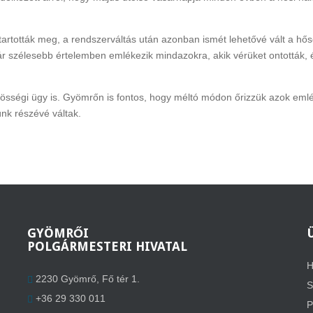
tották meg, a rendszerváltás után azonban ismét lehetővé vált a hősö
ár szélesebb értelemben emlékezik mindazokra, akik vérüket ontották, 
sségi ügy is. Gyömrőn is fontos, hogy méltó módon őrizzük azok emlé
ünk részévé váltak.
GYÖMRŐI
POLGÁRMESTERI HIVATAL
H
2230 Gyömrő, Fő tér 1.
S
+36 29 330 011
P