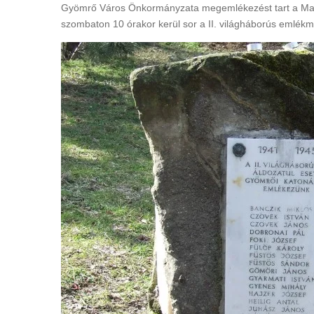
Gyömrő Város Önkormányzata megemlékezést tart a Mag
szombaton 10 órakor kerül sor a II. világháborús emlékm