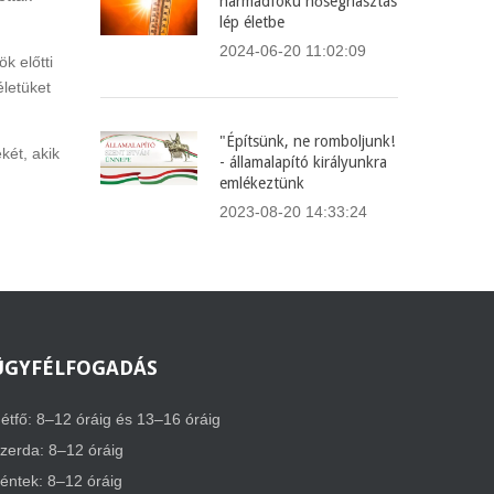
harmadfokú hőségriasztás
lép életbe
2024-06-20 11:02:09
k előtti
életüket
"Építsünk, ne romboljunk!
két, akik
- államalapító királyunkra
emlékeztünk
2023-08-20 14:33:24
ÜGYFÉLFOGADÁS
étfő: 8–12 óráig és 13–16 óráig
zerda: 8–12 óráig
éntek: 8–12 óráig