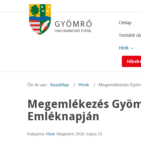
GYÖMRŐ
Címlap
ÖNKORMÁNYZATI PORTÁL
Testületi ül
Hírek
Hibab
Ön itt van:
Kezdőlap
Hírek
Megemlékezés Gyöm
Megemlékezés Gyöm
Emléknapján
Kategória:
Hírek
Megjelent: 2026. május 23.