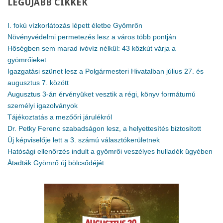
LEGÚJABB
CIKKEK
I. fokú vízkorlátozás lépett életbe Gyömrőn
Növényvédelmi permetezés lesz a város több pontján
Hőségben sem marad ivóvíz nélkül: 43 közkút várja a
gyömrőieket
Igazgatási szünet lesz a Polgármesteri Hivatalban július 27. és
augusztus 7. között
Augusztus 3-án érvényüket vesztik a régi, könyv formátumú
személyi igazolványok
Tájékoztatás a mezőőri járulékról
Dr. Petky Ferenc szabadságon lesz, a helyettesítés biztosított
Új képviselője lett a 3. számú választókerületnek
Hatósági ellenőrzés indult a gyömrői veszélyes hulladék ügyében
Átadták Gyömrő új bölcsődéjét