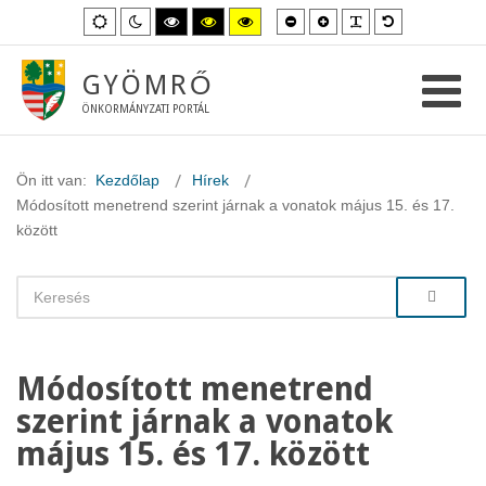
Kisebb
Nagyobb
PLG_SYSTEM_
Alapértelme
Alapértelmezett
Éjszakai
Magas
Magas
Magas
betűméret
betűméret
betűméret
mód
mód
kontraszt
kontraszt
kontraszt
fekete-
fekete-
sárga-
fehér
sárga
fekete
GYÖMRŐ
mód.
mód.
mód.
ÖNKORMÁNYZATI PORTÁL
Ön itt van:
Kezdőlap
Hírek
Módosított menetrend szerint járnak a vonatok május 15. és 17.
között
Módosított menetrend
szerint járnak a vonatok
május 15. és 17. között