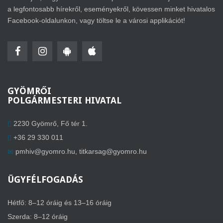
a legfontosabb hírekről, eseményekről, kövessen minket hivatalos
Facebook-oldalunkon, vagy töltse le a városi applikációt!
GYÖMRŐI
POLGÁRMESTERI HIVATAL
2230 Gyömrő, Fő tér 1.
+36 29 330 011
pmhiv@gyomro.hu
,
titkarsag@gyomro.hu
ÜGYFÉLFOGADÁS
Hétfő: 8–12 óráig és 13–16 óráig
Szerda: 8–12 óráig