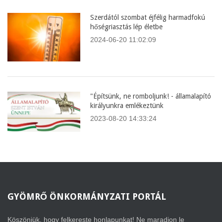
Szerdától szombat éjfélig harmadfokú
hőségriasztás lép életbe
2024-06-20 11:02:09
"Építsünk, ne romboljunk! - államalapító
királyunkra emlékeztünk
2023-08-20 14:33:24
GYÖMRŐ
ÖNKORMÁNYZATI PORTÁL
Köszönjük, hogy felkereste honlapunkat! Ne maradjon le