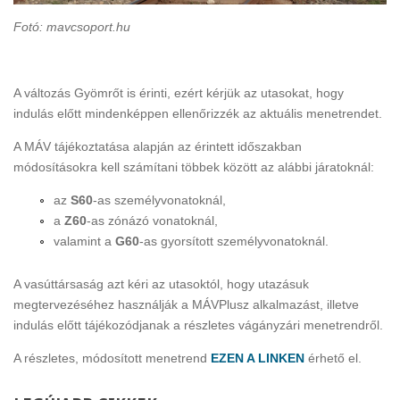
Fotó: mavcsoport.hu
A változás Gyömrőt is érinti, ezért kérjük az utasokat, hogy
indulás előtt mindenképpen ellenőrizzék az aktuális menetrendet.
A MÁV tájékoztatása alapján az érintett időszakban
módosításokra kell számítani többek között az alábbi járatoknál:
az
S60
-as személyvonatoknál,
a
Z60
-as zónázó vonatoknál,
valamint a
G60
-as gyorsított személyvonatoknál.
A vasúttársaság azt kéri az utasoktól, hogy utazásuk
megtervezéséhez használják a MÁVPlusz alkalmazást, illetve
indulás előtt tájékozódjanak a részletes vágányzári menetrendről.
A részletes, módosított menetrend
EZEN A LINKEN
érhető el.