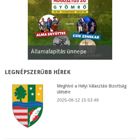
Államalapítás ünnepe
XII. Gyöm
LEGNÉPSZERŰBB
HÍREK
Meghívó a Helyi Választási Bizottság
ülésére
2025-08-12 15:53:48