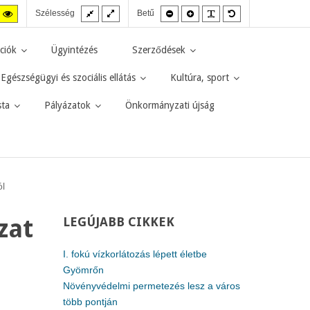
Fix
Széles
Kisebb
Nagyobb
PLG_SYSTEM_JMF
Alapértelmezett
agas
Magas
Szélesség
Betű
elrendezés
elrendezés
betűméret
betűméret
betűméret
zt
ntraszt
kontraszt
kete-
sárga-
rga
fekete
ciók
Ügyintézés
Szerződések
d.
mód.
Egészségügyi és szociális ellátás
Kultúra, sport
sta
Pályázatok
Önkormányzati újság
ól
zat
LEGÚJABB
CIKKEK
I. fokú vízkorlátozás lépett életbe
Gyömrőn
Növényvédelmi permetezés lesz a város
több pontján