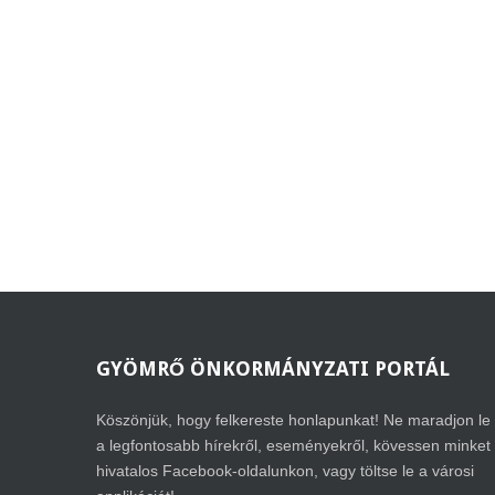
GYÖMRŐ
ÖNKORMÁNYZATI PORTÁL
Köszönjük, hogy felkereste honlapunkat! Ne maradjon le
a legfontosabb hírekről, eseményekről, kövessen minket
hivatalos Facebook-oldalunkon, vagy töltse le a városi