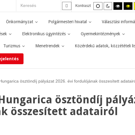
Alapértelmezett
Éjszakai
Magas
M
Kontraszt
mód
mód
kontras
ko
fekete-
fe
fehér
sá
Önkormányzat
Polgármesteri hivatal
Választási informá
mód.
mó
ések
Elektronikus ügyintézés
Gyermekintézmények
Turizmus
Menetrendek
Közérdekű adatok, közzétételi li
ejelentés
ungarica ösztöndíj pályázat 2026. évi fordulójának összesített adatair
Hungarica ösztöndíj pályá
k összesített adatairól