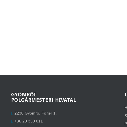
GYÖMRŐI
POLGÁRMESTERI HIVATAL
H
2230 Gyömrő, Fő tér 1.
S
+36 29 330 011
P