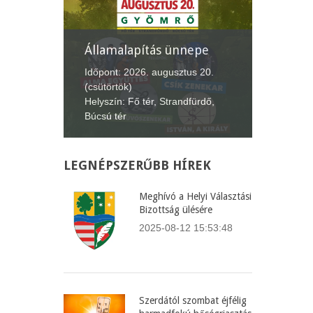
Államalapítás ünnepe
XII. G
Lecsófe
4.
Időpont: 2026. augusztus 20.
(csütörtök)
Időpont:
Helyszín: Fő tér, Strandfürdő,
(péntek-
Búcsú tér
Helyszín
LEGNÉPSZERŰBB
HÍREK
Meghívó a Helyi Választási
Bizottság ülésére
2025-08-12 15:53:48
Szerdától szombat éjfélig