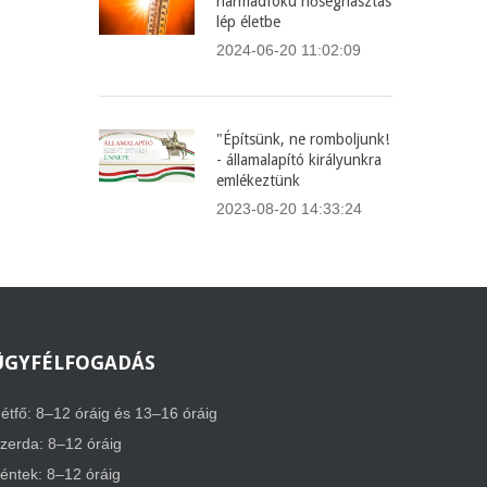
harmadfokú hőségriasztás
lép életbe
2024-06-20 11:02:09
"Építsünk, ne romboljunk!
- államalapító királyunkra
emlékeztünk
2023-08-20 14:33:24
ÜGYFÉLFOGADÁS
étfő: 8–12 óráig és 13–16 óráig
zerda: 8–12 óráig
éntek: 8–12 óráig