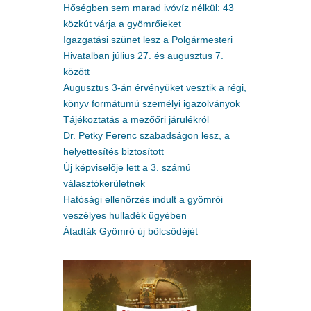
Hőségben sem marad ivóvíz nélkül: 43
közkút várja a gyömrőieket
Igazgatási szünet lesz a Polgármesteri
Hivatalban július 27. és augusztus 7.
között
Augusztus 3-án érvényüket vesztik a régi,
könyv formátumú személyi igazolványok
Tájékoztatás a mezőőri járulékról
Dr. Petky Ferenc szabadságon lesz, a
helyettesítés biztosított
Új képviselője lett a 3. számú
választókerületnek
Hatósági ellenőrzés indult a gyömrői
veszélyes hulladék ügyében
Átadták Gyömrő új bölcsődéjét