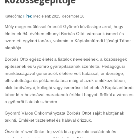
közösségépítője
Kategória:
Hírek
Megjelent: 2025. december 16.
Mély megrendüléssel értesült Gyömrő közössége arról, hogy
életének 94. évében elhunyt Borbás Ottó, városunk ismert és
szeretett egykori tanára, valamint a Káptalanfüredi Ifjúsági Tábor
alapítója.
Borbás Ottó egész életét a fiatalok nevelésének, a közösségek
építésének és Gyömrő gyarapításának szentelte. Pedagógusi
munkásságával generációk életére volt hatással, embersége,
elhivatottsága és példamutatása máig él azok emlékezetében,
akik tanítványai, kollégái vagy ismerősei lehettek. A Káptalanfüredi
tábor létrehozásával maradandó értéket hagyott örökül a város és
a gyömrői fiatalok számára.
Gyömrő Város Önkormányzata Borbás Ottót saját halottjának
tekinti. Emlékét tisztelettel és hálával őrizzük.
Őszinte részvétünket fejezzük ki a gyászoló családnak és