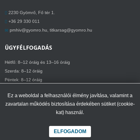
2230 Gyömrő, Fő tér 1.
+36 29 330 011
pmhiv@gyomro.hu
,
titkarsag@gyomro.hu
ÜGYFÉLFOGADÁS
Hétfő: 8–12 óráig és 13–16 óráig
Szerda: 8–12 óráig
Péntek: 8–12 óráig
Ez a weboldal a felhasználói élmény javítása, valamint a
zavartalan működés biztosítása érdekében sütiket (cookie-
kat) használ.
Minden jog fenntartva.
Az oldal tetejére
Gyömrő régi weboldala
Oldaltérkép
ELFOGADOM