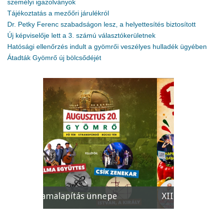
személyi igazolványok
Tájékoztatás a mezőőri járulékról
Dr. Petky Ferenc szabadságon lesz, a helyettesítés biztosított
Új képviselője lett a 3. számú választókerületnek
Hatósági ellenőrzés indult a gyömrői veszélyes hulladék ügyében
Átadták Gyömrő új bölcsődéjét
e
XII. Gyömrői Lecsófesztivál
Képviselő