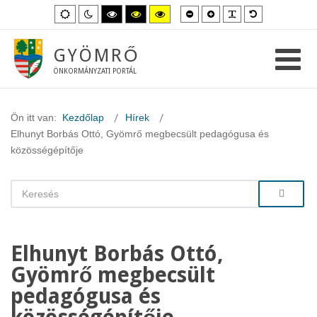
Kisebb
Nagyobb
PLG_SYSTEM_
Alapértelme
Alapértelmezett
Éjszakai
Magas
Magas
Magas
betűméret
betűméret
betűméret
mód
mód
kontraszt
kontraszt
kontraszt
fekete-
fekete-
sárga-
fehér
sárga
fekete
GYÖMRŐ
mód.
mód.
mód.
ÖNKORMÁNYZATI PORTÁL
Ön itt van:
Kezdőlap
Hírek
Elhunyt Borbás Ottó, Gyömrő megbecsült pedagógusa és
közösségépítője
Elhunyt Borbás Ottó,
Gyömrő megbecsült
pedagógusa és