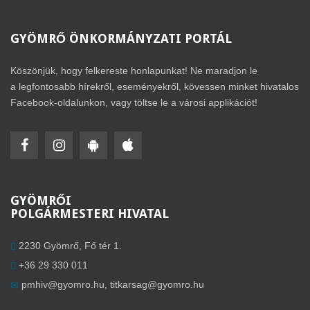
GYÖMRŐ
ÖNKORMÁNYZATI PORTÁL
Köszönjük, hogy felkereste honlapunkat! Ne maradjon le
a legfontosabb hírekről, eseményekről, kövessen minket hivatalos
Facebook-oldalunkon, vagy töltse le a városi applikációt!
GYÖMRŐI
POLGÁRMESTERI HIVATAL
2230 Gyömrő, Fő tér 1.
+36 29 330 011
pmhiv@gyomro.hu
,
titkarsag@gyomro.hu