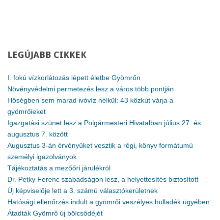
LEGÚJABB
CIKKEK
I. fokú vízkorlátozás lépett életbe Gyömrőn
Növényvédelmi permetezés lesz a város több pontján
Hőségben sem marad ivóvíz nélkül: 43 közkút várja a
gyömrőieket
Igazgatási szünet lesz a Polgármesteri Hivatalban július 27. és
augusztus 7. között
Augusztus 3-án érvényüket vesztik a régi, könyv formátumú
személyi igazolványok
Tájékoztatás a mezőőri járulékról
Dr. Petky Ferenc szabadságon lesz, a helyettesítés biztosított
Új képviselője lett a 3. számú választókerületnek
Hatósági ellenőrzés indult a gyömrői veszélyes hulladék ügyében
Átadták Gyömrő új bölcsődéjét