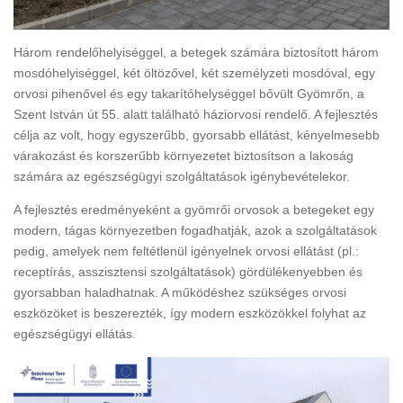
Három rendelőhelyiséggel, a betegek számára biztosított három
mosdóhelyiséggel, két öltözővel, két személyzeti mosdóval, egy
orvosi pihenővel és egy takarítóhelységgel bővült Gyömrőn, a
Szent István út 55. alatt található háziorvosi rendelő. A fejlesztés
célja az volt, hogy egyszerűbb, gyorsabb ellátást, kényelmesebb
várakozást és korszerűbb környezetet biztosítson a lakoság
számára az egészségügyi szolgáltatások igénybevételekor.
A fejlesztés eredményeként a gyömrői orvosok a betegeket egy
modern, tágas környezetben fogadhatják, azok a szolgáltatások
pedig, amelyek nem feltétlenül igényelnek orvosi ellátást (pl.:
receptírás, asszisztensi szolgáltatások) gördülékenyebben és
gyorsabban haladhatnak. A működéshez szükséges orvosi
eszközöket is beszerezték, így modern eszközökkel folyhat az
egészségügyi ellátás.