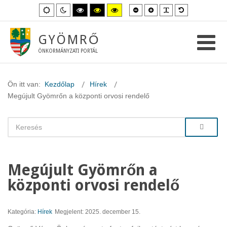
Kisebb
Nagyobb
PLG_SYSTEM_
Alapértelme
Alapértelmezett
Éjszakai
Magas
Magas
Magas
betűméret
betűméret
betűméret
mód
mód
kontraszt
kontraszt
kontraszt
fekete-
fekete-
sárga-
fehér
sárga
fekete
GYÖMRŐ
mód.
mód.
mód.
ÖNKORMÁNYZATI PORTÁL
Ön itt van:
Kezdőlap
Hírek
Megújult Gyömrőn a központi orvosi rendelő
Megújult Gyömrőn a
központi orvosi rendelő
Kategória:
Hírek
Megjelent: 2025. december 15.