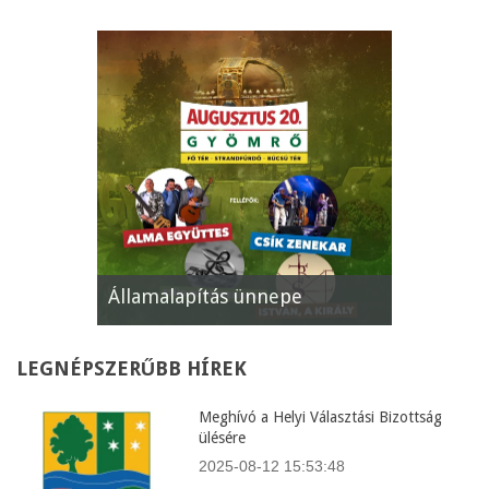
e
XII. Gyömrői Lecsófesztivál
Képviselő
LEGNÉPSZERŰBB
HÍREK
Meghívó a Helyi Választási Bizottság
ülésére
2025-08-12 15:53:48