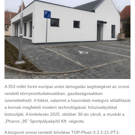
A 353 millió forint európai uniós támogatás segítségével az orvosi
rendelő környezettudatosabban, gazdaságosabban
üzemeltethető. A fűtést, valamint a használati melegvíz előállítását
a kornak megfelelő modern technológiával, hőszivattyúkkal
biztosítják. A kivitelezés 2025. október 30-án zárult, a munkát a
„Pharos „95” Sportpályaépítő Kft. végezte.
A központi orvosi rendelő bővítése TOP-Plusz-3.3.2-21-PT1-