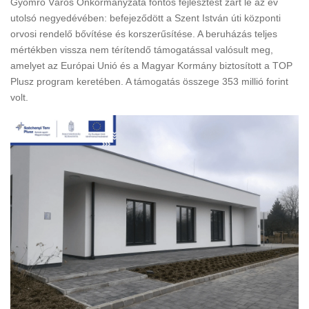
Gyömrő Város Önkormányzata fontos fejlesztést zárt le az év
utolsó negyedévében: befejeződött a Szent István úti központi
orvosi rendelő bővítése és korszerűsítése. A beruházás teljes
mértékben vissza nem térítendő támogatással valósult meg,
amelyet az Európai Unió és a Magyar Kormány biztosított a TOP
Plusz program keretében. A támogatás összege 353 millió forint
volt.