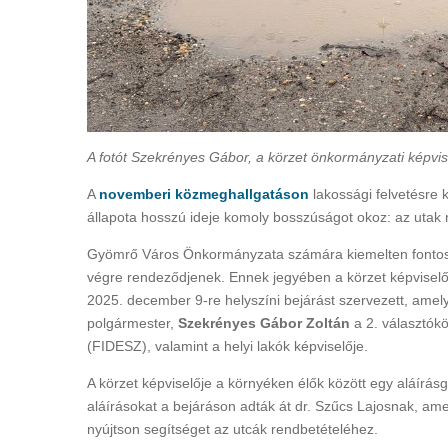
A fotót Szekrényes Gábor, a körzet önkormányzati képvise
A
novemberi közmeghallgatáson
lakossági felvetésre 
állapota hosszú ideje komoly bosszúságot okoz: az utak 
Gyömrő Város Önkormányzata számára kiemelten fontos,
végre rendeződjenek. Ennek jegyében a körzet képviselő
2025. december 9-re helyszíni bejárást szervezett, amel
polgármester,
Szekrényes Gábor Zoltán
a 2. választók
(FIDESZ), valamint a helyi lakók képviselője.
A körzet képviselője a környéken élők között egy aláírásgyű
aláírásokat a bejáráson adták át dr. Szűcs Lajosnak, ame
nyújtson segítséget az utcák rendbetételéhez.