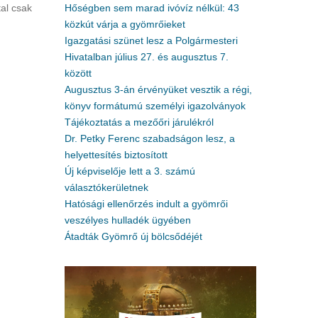
al csak
Hőségben sem marad ivóvíz nélkül: 43
közkút várja a gyömrőieket
Igazgatási szünet lesz a Polgármesteri
Hivatalban július 27. és augusztus 7.
között
Augusztus 3-án érvényüket vesztik a régi,
könyv formátumú személyi igazolványok
Tájékoztatás a mezőőri járulékról
Dr. Petky Ferenc szabadságon lesz, a
helyettesítés biztosított
Új képviselője lett a 3. számú
választókerületnek
Hatósági ellenőrzés indult a gyömrői
veszélyes hulladék ügyében
Átadták Gyömrő új bölcsődéjét