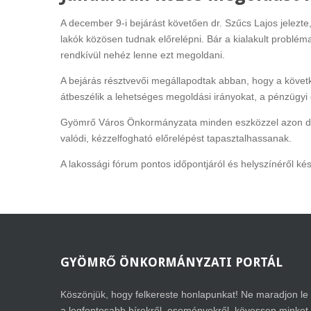
A december 9-i bejárást követően dr. Szűcs Lajos jelez
lakók közösen tudnak előrelépni. Bár a kialakult problé
rendkívül nehéz lenne ezt megoldani.
A bejárás résztvevői megállapodtak abban, hogy a követke
átbeszélik a lehetséges megoldási irányokat, a pénzügyi 
Gyömrő Város Önkormányzata minden eszközzel azon dol
valódi, kézzelfogható előrelépést tapasztalhassanak.
A lakossági fórum pontos időpontjáról és helyszínéről ké
GYÖMRŐ
ÖNKORMÁNYZATI PORTÁL
Köszönjük, hogy felkereste honlapunkat! Ne maradjon le
a legfontosabb hírekről, eseményekről, kövessen minket