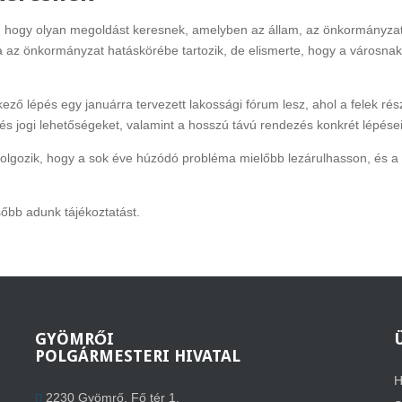
te, hogy olyan megoldást keresnek, amelyben az állam, az önkormányza
ma az önkormányzat hatáskörébe tartozik, de elismerte, hogy a városna
ző lépés egy januárra tervezett lakossági fórum lesz, ahol a felek rés
és jogi lehetőségeket, valamint a hosszú távú rendezés konkrét lépései
gozik, hogy a sok éve húzódó probléma mielőbb lezárulhasson, és a 
sőbb adunk tájékoztatást.
GYÖMRŐI
POLGÁRMESTERI HIVATAL
H
2230 Gyömrő, Fő tér 1.