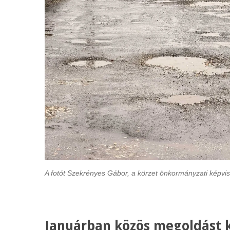
A fotót Szekrényes Gábor, a körzet önkormányzati képvise
Januárban közös megoldást 