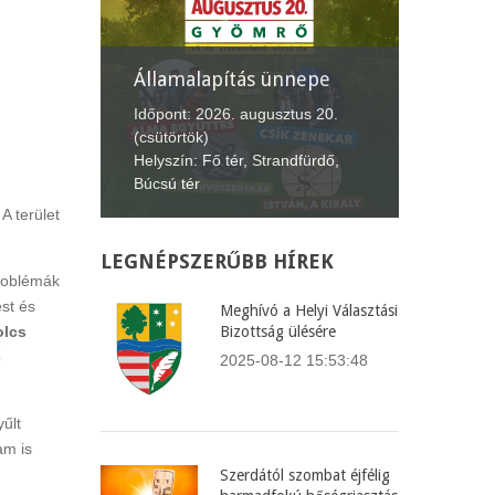
nepe
XII. Gyömrői
Lecsófesztivál
Képvise
us 20.
Időpont: 2026. szeptember 4-6.
Időpont:
fürdő,
(péntek-vasárnap)
(csütört
Helyszín: Búcsú tér
Helyszín
A terület
LEGNÉPSZERŰBB
HÍREK
roblémák
st és
Meghívó a Helyi Választási
olcs
Bizottság ülésére
ő
2025-08-12 15:53:48
yűlt
am is
Szerdától szombat éjfélig