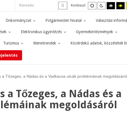
Alapértelmezett
Éjszakai
Magas
M
Kontraszt
mód
mód
kontras
ko
fekete-
fe
fehér
sá
Önkormányzat
Polgármesteri hivatal
Választási informá
mód.
mó
ések
Elektronikus ügyintézés
Gyermekintézmények
Turizmus
Menetrendek
Közérdekű adatok, közzétételi li
ejelentés
és a Tőzeges, a Nádas és a Vadkacsa utcák problémáinak megoldásáró
s a Tőzeges, a Nádas és a
blémáinak megoldásáról