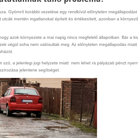
sza. Gyömrő korábbi vezetése egy rendkívül előnytelen megállapodást 
ott utcák mentén ingatlanokat épített és értékesített, azonban a környez
 hogy azok környezete a mai napig nincs megfelelő állapotban. Bár a kiv
 ezek végül soha nem valósultak meg. Az előnytelen megállapodás miatt
uházót.
 szó, a jelenlegi jogi helyzete miatt nem lehet rá pályázati pénzt nyern
zírozása jelentene segítséget.