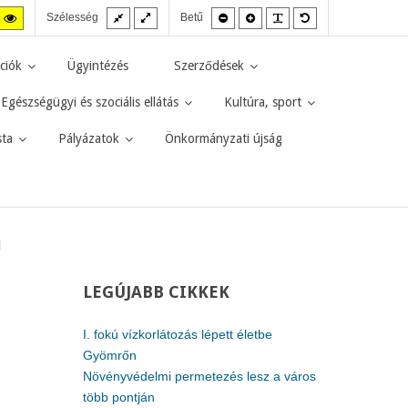
Fix
Széles
Kisebb
Nagyobb
PLG_SYSTEM_JMF
Alapértelmezett
agas
Magas
Szélesség
Betű
elrendezés
elrendezés
betűméret
betűméret
betűméret
zt
ntraszt
kontraszt
kete-
sárga-
rga
fekete
ciók
Ügyintézés
Szerződések
d.
mód.
Egészségügyi és szociális ellátás
Kultúra, sport
sta
Pályázatok
Önkormányzati újság
l
LEGÚJABB
CIKKEK
I. fokú vízkorlátozás lépett életbe
Gyömrőn
Növényvédelmi permetezés lesz a város
több pontján