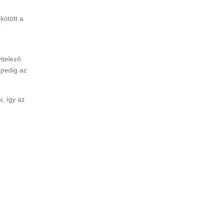
kötött a
ő
itelező
 pedig az
i, így az