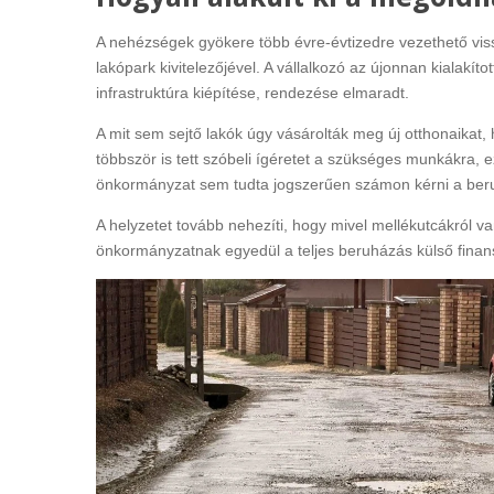
A nehézségek gyökere több évre-évtizedre vezethető vis
lakópark kivitelezőjével. A vállalkozó az újonnan kialakít
infrastruktúra kiépítése, rendezése elmaradt.
A mit sem sejtő lakók úgy vásárolták meg új otthonaikat,
többször is tett szóbeli ígéretet a szükséges munkákra,
önkormányzat sem tudta jogszerűen számon kérni a ber
A helyzetet tovább nehezíti, hogy mivel mellékutcákról van
önkormányzatnak egyedül a teljes beruházás külső finans