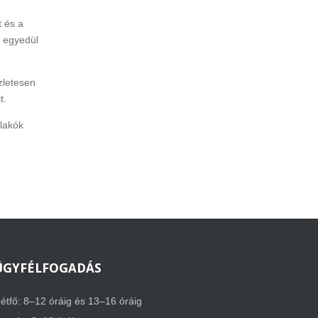
t és a
k egyedül
zletesen
t.
lakók
ÜGYFÉLFOGADÁS
étfő: 8–12 óráig és 13–16 óráig