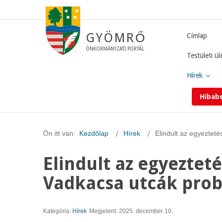
GYÖMRŐ
Címlap
ÖNKORMÁNYZATI PORTÁL
Testületi ül
Hírek
Hibab
Ön itt van:
Kezdőlap
Hírek
Elindult az egyeztet
Elindult az egyezteté
Vadkacsa utcák pro
Kategória:
Hírek
Megjelent: 2025. december 10.