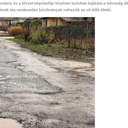
tere és a körzet képviselője közösen tartottak bejárást a lakosság ált
évek óta rendezetlen körülmények nehezítik az ott élők életét.