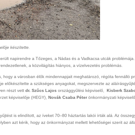
Rákóczi Napok
Államalapítás ün
Időpont: 2026. július 3-4.
Időpont: 2026. auguszt
(péntek-szombat)
(csütörtök)
Helyszín: Különböző
Helyszín: Fő tér, Strand
lője készítette.
programhelyszínek
Búcsú tér
került napirendre a Tőzeges, a Nádas és a Vadkacsa utcák problémája. 
rendezetlenek, a közvilágítás hiányos, a vízelvezetés problémás.
 hogy a városban élők mindennapjait meghatározó, régóta fennálló p
je előkészítette a szükséges anyagokat, megszervezte az aláírásgyűjté
yen részt vett
dr. Szűcs Lajos
országgyűlési képviselő,
Kisberk Szab
örzet képviselője (HEGY),
Novák Csaba Péter
önkormányzati képvisel
jtést is elindított, az íveket 70–80 háztartás lakói írták alá. Az összeg
lyben azt kérik, hogy az önkormányzat mellett lehetőségei szerit az áll