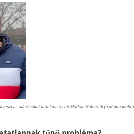
átveszi az aláírásokat tartalmazó ívet Márkus Róberttől (a képen jobbra
hatatlannak tűnő probléma?