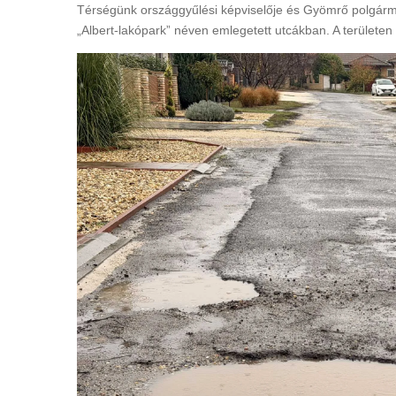
Térségünk országgyűlési képviselője és Gyömrő polgármes
„Albert-lakópark” néven emlegetett utcákban. A területen 