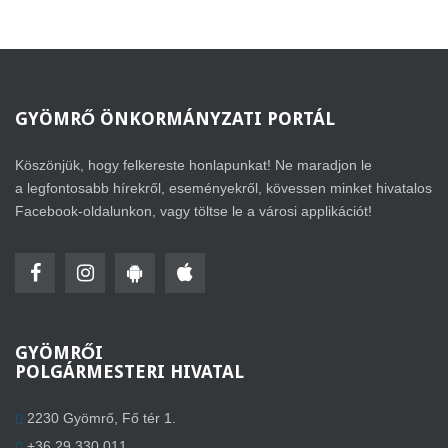
GYÖMRŐ
ÖNKORMÁNYZATI PORTÁL
Köszönjük, hogy felkereste honlapunkat! Ne maradjon le
a legfontosabb hírekről, eseményekről, kövessen minket hivatalos
Facebook-oldalunkon, vagy töltse le a városi applikációt!
GYÖMRŐI
POLGÁRMESTERI HIVATAL
2230 Gyömrő, Fő tér 1.
+36 29 330 011