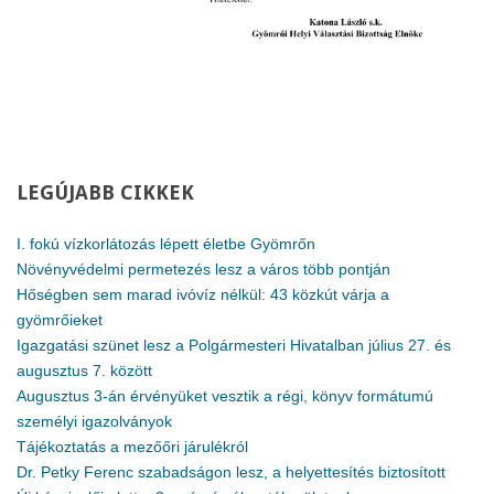
LEGÚJABB
CIKKEK
I. fokú vízkorlátozás lépett életbe Gyömrőn
Növényvédelmi permetezés lesz a város több pontján
Hőségben sem marad ivóvíz nélkül: 43 közkút várja a
gyömrőieket
Igazgatási szünet lesz a Polgármesteri Hivatalban július 27. és
augusztus 7. között
Augusztus 3-án érvényüket vesztik a régi, könyv formátumú
személyi igazolványok
Tájékoztatás a mezőőri járulékról
Dr. Petky Ferenc szabadságon lesz, a helyettesítés biztosított