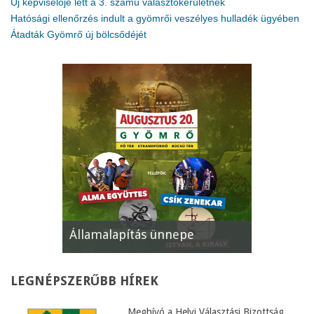
Új képviselője lett a 3. számú választókerületnek
Hatósági ellenőrzés indult a gyömrői veszélyes hulladék ügyében
Átadták Gyömrő új bölcsődéjét
Államalapítás ünnepe
XII. Gyöm
LEGNÉPSZERŰBB
HÍREK
Meghívó a Helyi Választási Bizottság