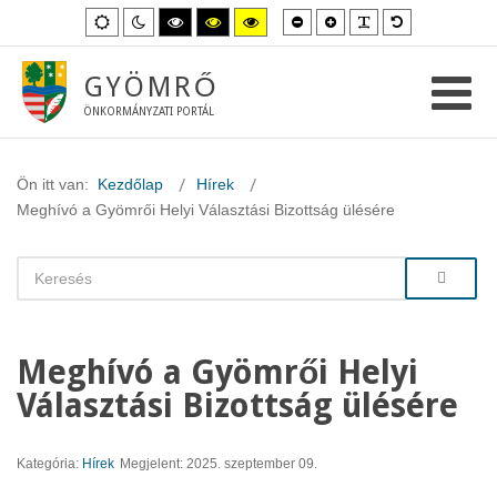
Kisebb
Nagyobb
PLG_SYSTEM_
Alapértelme
Alapértelmezett
Éjszakai
Magas
Magas
Magas
betűméret
betűméret
betűméret
mód
mód
kontraszt
kontraszt
kontraszt
fekete-
fekete-
sárga-
fehér
sárga
fekete
GYÖMRŐ
mód.
mód.
mód.
ÖNKORMÁNYZATI PORTÁL
Ön itt van:
Kezdőlap
Hírek
Meghívó a Gyömrői Helyi Választási Bizottság ülésére
Meghívó a Gyömrői Helyi
Választási Bizottság ülésére
Kategória:
Hírek
Megjelent: 2025. szeptember 09.