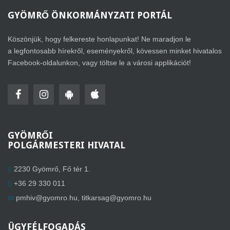
GYÖMRŐ
ÖNKORMÁNYZATI PORTÁL
Köszönjük, hogy felkereste honlapunkat! Ne maradjon le
a legfontosabb hírekről, eseményekről, kövessen minket hivatalos
Facebook-oldalunkon, vagy töltse le a városi applikációt!
GYÖMRŐI
POLGÁRMESTERI HIVATAL
2230 Gyömrő, Fő tér 1.
+36 29 330 011
pmhiv@gyomro.hu
,
titkarsag@gyomro.hu
ÜGYFÉLFOGADÁS