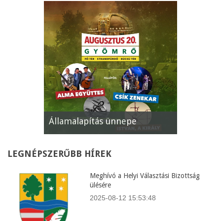
e
XII. Gyömrői Lecsófesztivál
Képviselő
LEGNÉPSZERŰBB
HÍREK
Meghívó a Helyi Választási Bizottság
ülésére
2025-08-12 15:53:48