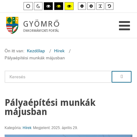
Kisebb
Nagyobb
PLG_SYSTEM_
Alapértelme
Alapértelmezett
Éjszakai
Magas
Magas
Magas
betűméret
betűméret
betűméret
mód
mód
kontraszt
kontraszt
kontraszt
fekete-
fekete-
sárga-
fehér
sárga
fekete
GYÖMRŐ
mód.
mód.
mód.
ÖNKORMÁNYZATI PORTÁL
Ön itt van:
Kezdőlap
Hírek
Pályaépítési munkák májusban
Pályaépítési munkák
májusban
Kategória:
Hírek
Megjelent: 2025. április 29.