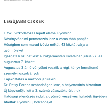
LEGÚJABB
CIKKEK
I. fokú vízkorlátozás lépett életbe Gyömrőn
Növényvédelmi permetezés lesz a város több pontján
Hőségben sem marad ivóvíz nélkül: 43 közkút várja a
gyömrőieket
Igazgatási szünet lesz a Polgármesteri Hivatalban július 27. és
augusztus 7. között
Augusztus 3-án érvényüket vesztik a régi, könyv formátumú
személyi igazolványok
Tájékoztatás a mezőőri járulékról
Dr. Petky Ferenc szabadságon lesz, a helyettesítés biztosított
Új képviselője lett a 3. számú választókerületnek
Hatósági ellenőrzés indult a gyömrői veszélyes hulladék ügyében
Átadták Gyömrő új bölcsődéjét