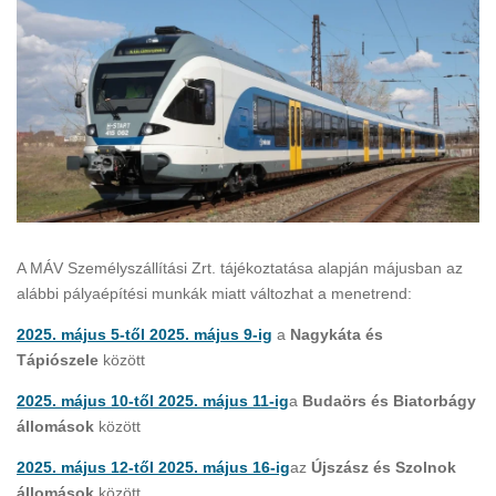
A MÁV Személyszállítási Zrt. tájékoztatása alapján májusban az
alábbi pályaépítési munkák miatt változhat a menetrend:
2025. május 5-től 2025. május 9-ig
a
Nagykáta és
Tápiószele
között
2025. május 10-től 2025. május 11-ig
a
Budaörs és Biatorbágy
állomások
között
2025. május 12-től 2025. május 16-ig
az
Újszász és Szolnok
állomások
között