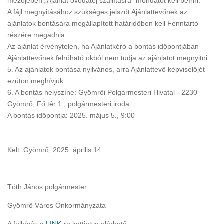
mezőjében „Ajánlat óvodatej szállításra” mondatot kell beírni.
A fájl megnyitásához szükséges jelszót Ajánlattevőnek az
ajánlatok bontására megállapított határidőben kell Fenntartó
részére megadnia.
Az ajánlat érvénytelen, ha Ajánlatkéró a bontás időpontjában
Ajánlattevőnek felróható okból nem tudja az ajánlatot megnyitni.
5. Az ajánlatok bontása nyilvános, arra Ajánlattevő képviselőjét
ezúton meghívjuk.
6. A bontás helyszíne: Gyömrői Polgármesteri Hivatal - 2230
Gyömrő, Fő tér 1., polgármesteri iroda
A bontás időpontja: 2025. május 5., 9:00
Kelt: Gyömrő, 2025. április 14.
Tóth János polgármester
Gyömrő Város Önkormányzata