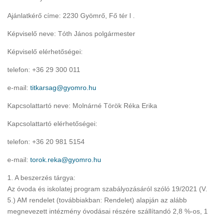
Ajánlatkérő címe: 2230 Gyömrő, Fő tér l .
Képviselő neve: Tóth János polgármester
Képviselő elérhetőségei:
telefon: +36 29 300 011
e-mail:
titkarsag@gyomro.hu
Kapcsolattartó neve: Molnárné Török Réka Erika
Kapcsolattartó elérhetőségei:
telefon: +36 20 981 5154
e-mail:
torok.reka@gyomro.hu
1. A beszerzés tárgya:
Az óvoda és iskolatej program szabályozásáról szóló 19/2021 (V.
5.) AM rendelet (továbbiakban: Rendelet) alapján az alább
megnevezett intézmény óvodásai részére szállítandó 2,8 %-os, 1