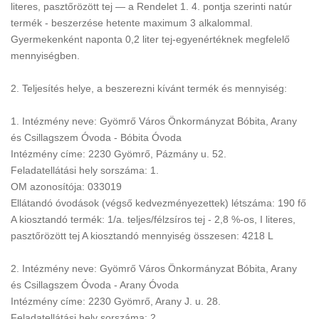
literes, pasztőrözött tej — a Rendelet 1. 4. pontja szerinti natúr
termék - beszerzése hetente maximum 3 alkalommal.
Gyermekenként naponta 0,2 liter tej-egyenértéknek megfelelő
mennyiségben.
2. Teljesítés helye, a beszerezni kívánt termék és mennyiség:
1. Intézmény neve: Gyömrő Város Önkormányzat Bóbita, Arany
és Csillagszem Óvoda - Bóbita Óvoda
Intézmény címe: 2230 Gyömrő, Pázmány u. 52.
Feladatellátási hely sorszáma: 1.
OM azonosítója: 033019
Ellátandó óvodások (végső kedvezményezettek) létszáma: 190 fő
A kiosztandó termék: 1/a. teljes/félzsíros tej - 2,8 %-os, I literes,
pasztőrözött tej A kiosztandó mennyiség összesen: 4218 L
2. Intézmény neve: Gyömrő Város Önkormányzat Bóbita, Arany
és Csillagszem Óvoda - Arany Óvoda
Intézmény címe: 2230 Gyömrő, Arany J. u. 28.
Feladatellátási hely sorszáma: 2.