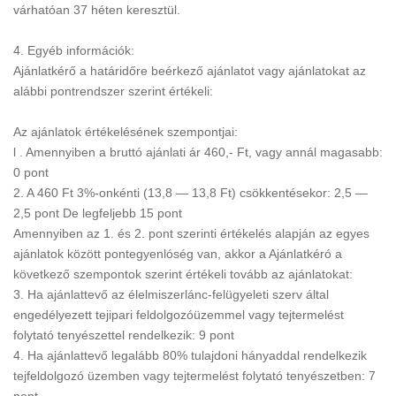
várhatóan 37 héten keresztül.
4. Egyéb információk:
Ajánlatkérő a határidőre beérkező ajánlatot vagy ajánlatokat az
alábbi pontrendszer szerint értékeli:
Az ajánlatok értékelésének szempontjai:
l . Amennyiben a bruttó ajánlati ár 460,- Ft, vagy annál magasabb:
0 pont
2. A 460 Ft 3%-onkénti (13,8 — 13,8 Ft) csökkentésekor: 2,5 —
2,5 pont De legfeljebb 15 pont
Amennyiben az 1. és 2. pont szerinti értékelés alapján az egyes
ajánlatok között pontegyenlóség van, akkor a Ajánlatkéró a
következő szempontok szerint értékeli tovább az ajánlatokat:
3. Ha ajánlattevő az élelmiszerlánc-felügyeleti szerv által
engedélyezett tejipari feldolgozóüzemmel vagy tejtermelést
folytató tenyészettel rendelkezik: 9 pont
4. Ha ajánlattevő legalább 80% tulajdoni hányaddal rendelkezik
tejfeldolgozó üzemben vagy tejtermelést folytató tenyészetben: 7