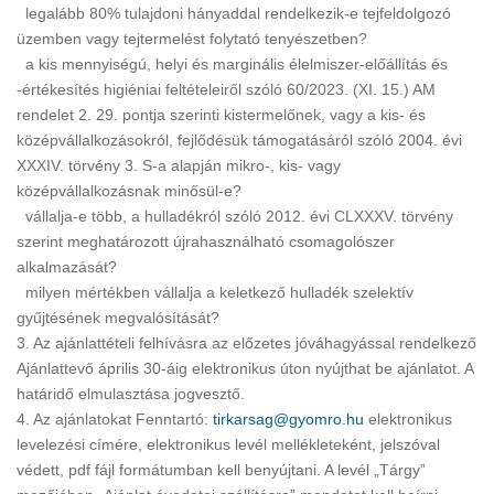
legalább 80% tulajdoni hányaddal rendelkezik-e tejfeldolgozó
üzemben vagy tejtermelést folytató tenyészetben?
a kis mennyiségú, helyi és marginális élelmiszer-előállítás és
-értékesítés higiéniai feltételeiről szóló 60/2023. (XI. 15.) AM
rendelet 2. 29. pontja szerinti kistermelőnek, vagy a kis- és
középvállalkozásokról, fejlődésük támogatásáról szóló 2004. évi
XXXIV. törvény 3. S-a alapján mikro-, kis- vagy
középvállalkozásnak minősül-e?
vállalja-e több, a hulladékról szóló 2012. évi CLXXXV. törvény
szerint meghatározott újrahasználható csomagolószer
alkalmazását?
milyen mértékben vállalja a keletkező hulladék szelektív
gyűjtésének megvalósítását?
3. Az ajánlattételi felhívásra az előzetes jóváhagyással rendelkező
Ajánlattevő április 30-áig elektronikus úton nyújthat be ajánlatot. A
határidő elmulasztása jogvesztő.
4. Az ajánlatokat Fenntartó:
tirkarsag@gyomro.hu
elektronikus
levelezési címére, elektronikus levél mellékleteként, jelszóval
védett, pdf fájl formátumban kell benyújtani. A levél „Tárgy”