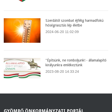
Szerdától szombat éjfélig harmadfokú
hőségriasztás lép életbe
2024-06-20 11:02:09
"Építsünk, ne romboljunk! - államalapító
királyunkra emlékeztünk
2023-08-20 14:33:24
GYÖMRŐ
ÖNKORMÁNYZATI PORTÁL