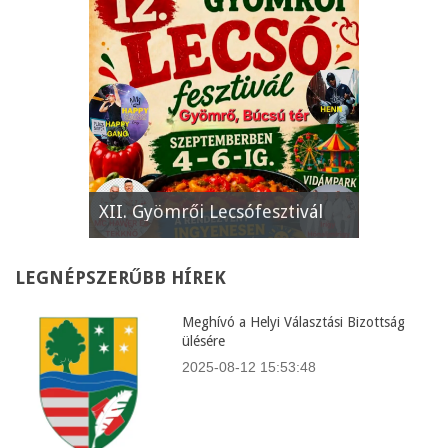
e
XII. Gyömrői Lecsófesztivál
Képviselő
LEGNÉPSZERŰBB
HÍREK
Meghívó a Helyi Választási Bizottság
ülésére
2025-08-12 15:53:48