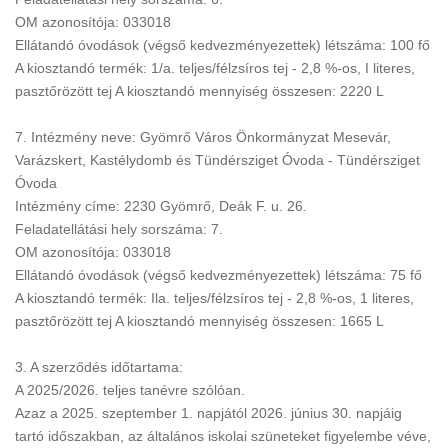
OM azonosítója: 033018
Ellátandó óvodások (végső kedvezményezettek) létszáma: 100 fő
A kiosztandó termék: 1/a. teljes/félzsíros tej - 2,8 %-os, I literes,
pasztőrözött tej A kiosztandó mennyiség összesen: 2220 L
7. Intézmény neve: Gyömrő Város Önkormányzat Mesevár,
Varázskert, Kastélydomb és Tündérsziget Óvoda - Tündérsziget
Óvoda
Intézmény címe: 2230 Gyömrő, Deák F. u. 26.
Feladatellátási hely sorszáma: 7.
OM azonosítója: 033018
Ellátandó óvodások (végső kedvezményezettek) létszáma: 75 fő
A kiosztandó termék: Ila. teljes/félzsíros tej - 2,8 %-os, 1 literes,
pasztőrözött tej A kiosztandó mennyiség összesen: 1665 L
3. A szerződés időtartama:
A 2025/2026. teljes tanévre szólóan.
Azaz a 2025. szeptember 1. napjától 2026. június 30. napjáig
tartó időszakban, az általános iskolai szüneteket figyelembe véve,