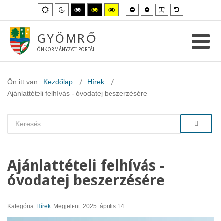
Kisebb
Nagyobb
PLG_SYSTEM_
Alapértelme
Alapértelmezett
Éjszakai
Magas
Magas
Magas
betűméret
betűméret
betűméret
mód
mód
kontraszt
kontraszt
kontraszt
fekete-
fekete-
sárga-
fehér
sárga
fekete
GYÖMRŐ
mód.
mód.
mód.
ÖNKORMÁNYZATI PORTÁL
Ön itt van:
Kezdőlap
Hírek
Ajánlattételi felhívás - óvodatej beszerzésére
Ajánlattételi felhívás -
óvodatej beszerzésére
Kategória:
Hírek
Megjelent: 2025. április 14.