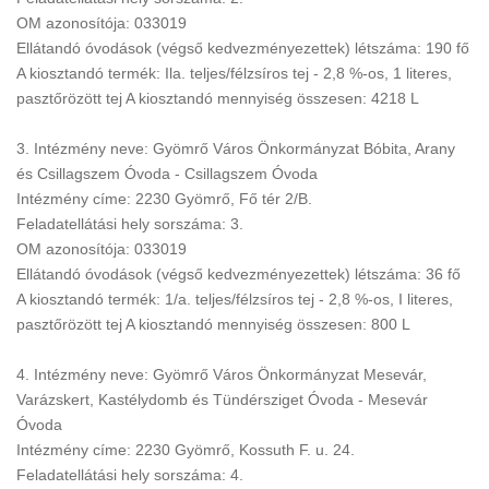
OM azonosítója: 033019
Ellátandó óvodások (végső kedvezményezettek) létszáma: 190 fő
A kiosztandó termék: Ila. teljes/félzsíros tej - 2,8 %-os, 1 literes,
pasztőrözött tej A kiosztandó mennyiség összesen: 4218 L
3. Intézmény neve: Gyömrő Város Önkormányzat Bóbita, Arany
és Csillagszem Óvoda - Csillagszem Óvoda
Intézmény címe: 2230 Gyömrő, Fő tér 2/B.
Feladatellátási hely sorszáma: 3.
OM azonosítója: 033019
Ellátandó óvodások (végső kedvezményezettek) létszáma: 36 fő
A kiosztandó termék: 1/a. teljes/félzsíros tej - 2,8 %-os, I literes,
pasztőrözött tej A kiosztandó mennyiség összesen: 800 L
4. Intézmény neve: Gyömrő Város Önkormányzat Mesevár,
Varázskert, Kastélydomb és Tündérsziget Óvoda - Mesevár
Óvoda
Intézmény címe: 2230 Gyömrő, Kossuth F. u. 24.
Feladatellátási hely sorszáma: 4.