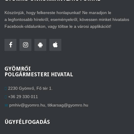
Köszönjük, hogy felkereste honlapunkat! Ne maradjon le
a legfontosabb hírekről, eseményekről, kövessen minket hivatalos
Facebook-oldalunkon, vagy töltse le a városi applikációt!
GYÖMRŐI
POLGÁRMESTERI HIVATAL
2230 Gyömrő, Fő tér 1.
+36 29 330 011
pmhiv@gyomro.hu
,
titkarsag@gyomro.hu
ÜGYFÉLFOGADÁS