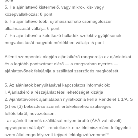
pont
5. Ha ajánlattevő kistermelő, vagy mikro-, kis- vagy
középvállalkozás: 8 pont
6. Ha ajánlattevő több, újrahasználható csomagolószer
alkalmazását vállalja: 6 pont
7. Ha ajánlattevő a keletkező hulladék szelektív gyűjtésének
megvalósítását nagyobb mértékben vállalja: 5 pont
A fenti szempontok alapján ajánlatkérő rangsorolja az ajánlatokat
és a legtöbb pontszámot elérő — a rangsorban nyertes —
ajánlattevőnek felajánlja a szállítási szerződés megkötését.
5. Az aiánlatok benyúitásával kapcsolatos információk:
l. Ajánlatkérő a részajánlat tétel lehetőségét kizárja
2. Ajánlattevőnek ajánlatában nyilatkoznia kell a Rendelet 1 1/A. S
(2) és (3) bekezdése szerinti értékeléséhez szükséges
feltételekről, nevezetesen:
az ajánlott termék szállítását milyen bruttó (ÁFÁ-val növelt)
egységáron vállalja? rendelkezik-e az élelmiszerlánc-felügyeleti
szerv által engedélyezett tejipari feldolgozóüzemmel?