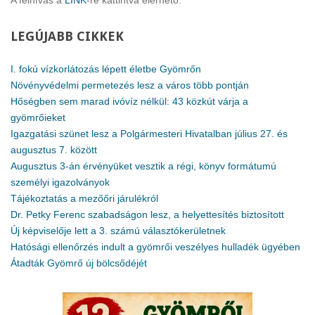
A felhívás a
LINK
-re kattintva elérhető.
LEGÚJABB
CIKKEK
I. fokú vízkorlátozás lépett életbe Gyömrőn
Növényvédelmi permetezés lesz a város több pontján
Hőségben sem marad ivóvíz nélkül: 43 közkút várja a
gyömrőieket
Igazgatási szünet lesz a Polgármesteri Hivatalban július 27. és
augusztus 7. között
Augusztus 3-án érvényüket vesztik a régi, könyv formátumú
személyi igazolványok
Tájékoztatás a mezőőri járulékról
Dr. Petky Ferenc szabadságon lesz, a helyettesítés biztosított
Új képviselője lett a 3. számú választókerületnek
Hatósági ellenőrzés indult a gyömrői veszélyes hulladék ügyében
Átadták Gyömrő új bölcsődéjét