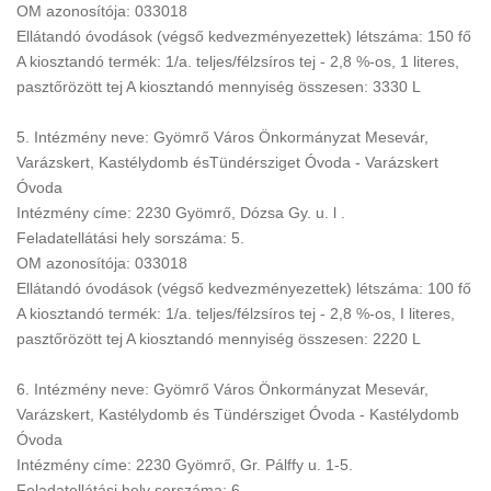
OM azonosítója: 033018
Ellátandó óvodások (végső kedvezményezettek) létszáma: 150 fő
A kiosztandó termék: 1/a. teljes/félzsíros tej - 2,8 %-os, 1 literes,
pasztőrözött tej A kiosztandó mennyiség összesen: 3330 L
5. Intézmény neve: Gyömrő Város Önkormányzat Mesevár,
Varázskert, Kastélydomb ésTündérsziget Óvoda - Varázskert
Óvoda
Intézmény címe: 2230 Gyömrő, Dózsa Gy. u. l .
Feladatellátási hely sorszáma: 5.
OM azonosítója: 033018
Ellátandó óvodások (végső kedvezményezettek) létszáma: 100 fő
A kiosztandó termék: 1/a. teljes/félzsíros tej - 2,8 %-os, I literes,
pasztőrözött tej A kiosztandó mennyiség összesen: 2220 L
6. Intézmény neve: Gyömrő Város Önkormányzat Mesevár,
Varázskert, Kastélydomb és Tündérsziget Óvoda - Kastélydomb
Óvoda
Intézmény címe: 2230 Gyömrő, Gr. Pálffy u. 1-5.
Feladatellátási hely sorszáma: 6.