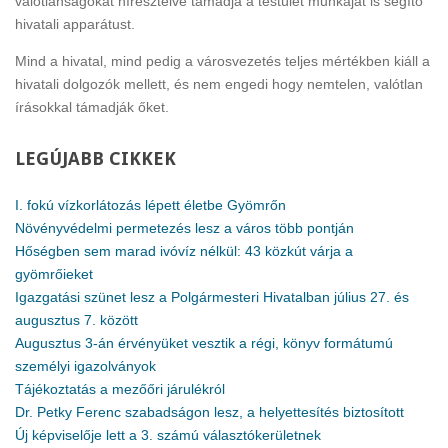
valótlanságokat híresztelve támadja a testület munkáját is segítő
hivatali apparátust.
Mind a hivatal, mind pedig a városvezetés teljes mértékben kiáll a
hivatali dolgozók mellett, és nem engedi hogy nemtelen, valótlan
írásokkal támadják őket.
LEGÚJABB
CIKKEK
I. fokú vízkorlátozás lépett életbe Gyömrőn
Növényvédelmi permetezés lesz a város több pontján
Hőségben sem marad ivóvíz nélkül: 43 közkút várja a
gyömrőieket
Igazgatási szünet lesz a Polgármesteri Hivatalban július 27. és
augusztus 7. között
Augusztus 3-án érvényüket vesztik a régi, könyv formátumú
személyi igazolványok
Tájékoztatás a mezőőri járulékról
Dr. Petky Ferenc szabadságon lesz, a helyettesítés biztosított
Új képviselője lett a 3. számú választókerületnek