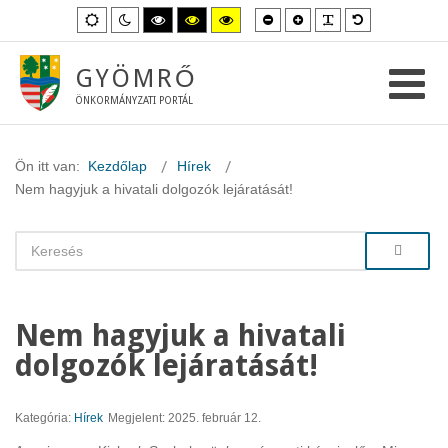
Kisebb
Nagyobb
PLG_SYSTEM_
Alapértelme
Alapértelmezett
Éjszakai
Magas
Magas
Magas
betűméret
betűméret
betűméret
mód
mód
kontraszt
kontraszt
kontraszt
fekete-
fekete-
sárga-
fehér
sárga
fekete
GYÖMRŐ
mód.
mód.
mód.
ÖNKORMÁNYZATI PORTÁL
Ön itt van:
Kezdőlap
Hírek
Nem hagyjuk a hivatali dolgozók lejáratását!
Nem hagyjuk a hivatali
dolgozók lejáratását!
Kategória:
Hírek
Megjelent: 2025. február 12.