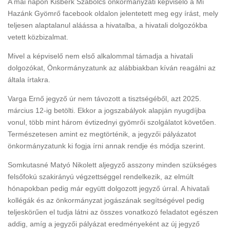
A mai napon Kisberk Szabolcs önkormányzati képviselő a Mi
Hazánk Gyömrő facebook oldalon jelentetett meg egy írást, mely
teljesen alaptalanul aláássa a hivatalba, a hivatali dolgozókba
vetett közbizalmat.
Mivel a képviselő nem első alkalommal támadja a hivatali
dolgozókat, Önkormányzatunk az alábbiakban kíván reagálni az
általa írtakra.
Varga Ernő jegyző úr nem távozott a tisztségéből, azt 2025.
március 12-ig betölti. Ekkor a jogszabályok alapján nyugdíjba
vonul, több mint három évtizednyi gyömrői szolgálatot követően.
Természetesen amint ez megtörténik, a jegyzői pályázatot
önkormányzatunk ki fogja írni annak rendje és módja szerint.
Somkutasné Matyó Nikolett aljegyző asszony minden szükséges
felsőfokú szakirányú végzettséggel rendelkezik, az elmúlt
hónapokban pedig már együtt dolgozott jegyző úrral. A hivatali
kollégák és az önkormányzat jogászának segítségével pedig
teljeskörűen el tudja látni az összes vonatkozó feladatot egészen
addig, amíg a jegyzői pályázat eredményeként az új jegyző