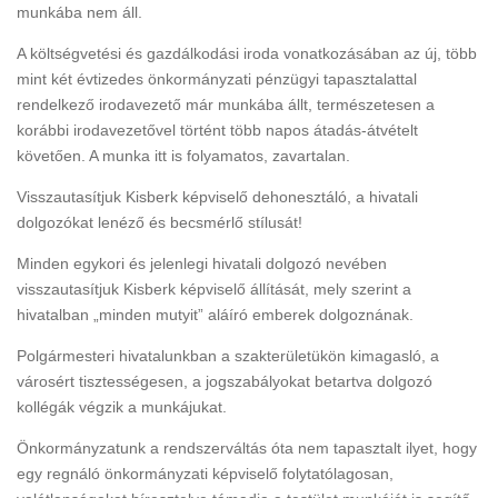
munkába nem áll.
A költségvetési és gazdálkodási iroda vonatkozásában az új, több
mint két évtizedes önkormányzati pénzügyi tapasztalattal
rendelkező irodavezető már munkába állt, természetesen a
korábbi irodavezetővel történt több napos átadás-átvételt
követően. A munka itt is folyamatos, zavartalan.
Visszautasítjuk Kisberk képviselő dehonesztáló, a hivatali
dolgozókat lenéző és becsmérlő stílusát!
Minden egykori és jelenlegi hivatali dolgozó nevében
visszautasítjuk Kisberk képviselő állítását, mely szerint a
hivatalban „minden mutyit” aláíró emberek dolgoznának.
Polgármesteri hivatalunkban a szakterületükön kimagasló, a
városért tisztességesen, a jogszabályokat betartva dolgozó
kollégák végzik a munkájukat.
Önkormányzatunk a rendszerváltás óta nem tapasztalt ilyet, hogy
egy regnáló önkormányzati képviselő folytatólagosan,