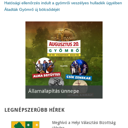
Hatósági ellenőrzés indult a gyömrői veszélyes hulladék ügyében
Átadták Gyömrő új bölcsődéjét
Államalapítás ünnepe
XII. Gyöm
LEGNÉPSZERŰBB
HÍREK
Meghívó a Helyi Választási Bizottság