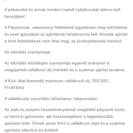
A pályázatot és annak minden csatolt nyilatkozatát aláírva kell
benyújtani!
A Pályázónak, valamennyi feltételnek együttesen meg kell felelnie
és ezek igazolását az ajánlatnak tartalmaznia kell. Amelyik ajánlat
a fenti feltételeknek nem felel meg, az érvénytelennek minősül.
Az elbírálás szempontjai:
Az elbírálás elsődleges szempontja egyenlő arányban a
megajánlott vállalkozó díj mértéke és a szakmai ajánlat tartalma.
A Kiíró által fizetendő maximum vállalkozói díj: 355.000,-
Ft+ÁFA/hó
A vállalkozási szerződés időtartama: határozatlan
Az alaki és tartalmi követelményeknek megfelelő pályázók közül
az kerül ki győztesen, aki összességében a legkedvezőbb
ajánlatot tette. Ennek során Kiíró a vállalkozói díjat és a szakmai
ajánlatot ellenőrzi és értékeli.