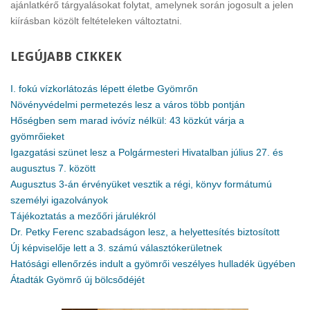
ajánlatkérő tárgyalásokat folytat, amelynek során jogosult a jelen
kiírásban közölt feltételeken változtatni.
LEGÚJABB
CIKKEK
I. fokú vízkorlátozás lépett életbe Gyömrőn
Növényvédelmi permetezés lesz a város több pontján
Hőségben sem marad ivóvíz nélkül: 43 közkút várja a
gyömrőieket
Igazgatási szünet lesz a Polgármesteri Hivatalban július 27. és
augusztus 7. között
Augusztus 3-án érvényüket vesztik a régi, könyv formátumú
személyi igazolványok
Tájékoztatás a mezőőri járulékról
Dr. Petky Ferenc szabadságon lesz, a helyettesítés biztosított
Új képviselője lett a 3. számú választókerületnek
Hatósági ellenőrzés indult a gyömrői veszélyes hulladék ügyében
Átadták Gyömrő új bölcsődéjét