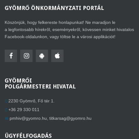
GYÖMRŐ
ÖNKORMÁNYZATI PORTÁL
Köszönjük, hogy felkereste honlapunkat! Ne maradjon le
a legfontosabb hírekről, eseményekről, kövessen minket hivatalos
Facebook-oldalunkon, vagy töltse le a városi applikációt!
GYÖMRŐI
POLGÁRMESTERI HIVATAL
2230 Gyömrő, Fő tér 1.
+36 29 330 011
pmhiv@gyomro.hu
,
titkarsag@gyomro.hu
ÜGYFÉLFOGADÁS