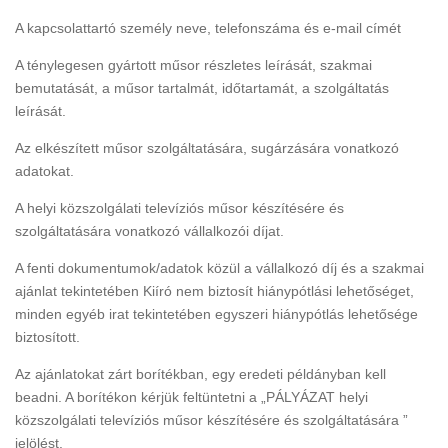
A kapcsolattartó személy neve, telefonszáma és e-mail címét
A ténylegesen gyártott műsor részletes leírását, szakmai
bemutatását, a műsor tartalmát, időtartamát, a szolgáltatás
leírását.
Az elkészített műsor szolgáltatására, sugárzására vonatkozó
adatokat.
A helyi közszolgálati televíziós műsor készítésére és
szolgáltatására vonatkozó vállalkozói díjat.
A fenti dokumentumok/adatok közül a vállalkozó díj és a szakmai
ajánlat tekintetében Kiíró nem biztosít hiánypótlási lehetőséget,
minden egyéb irat tekintetében egyszeri hiánypótlás lehetősége
biztosított.
Az ajánlatokat zárt borítékban, egy eredeti példányban kell
beadni. A borítékon kérjük feltüntetni a „PÁLYÁZAT helyi
közszolgálati televíziós műsor készítésére és szolgáltatására ”
jelölést.