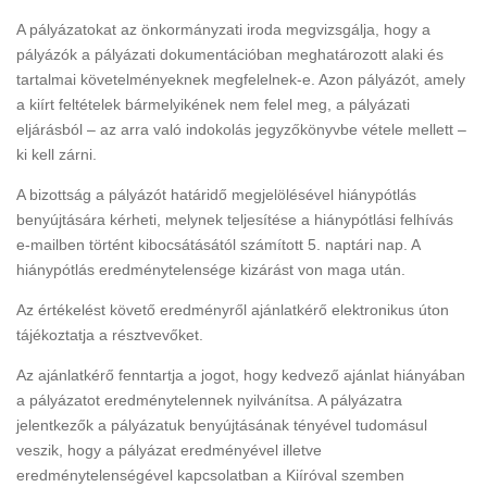
A pályázatokat az önkormányzati iroda megvizsgálja, hogy a
pályázók a pályázati dokumentációban meghatározott alaki és
tartalmai követelményeknek megfelelnek-e. Azon pályázót, amely
a kiírt feltételek bármelyikének nem felel meg, a pályázati
eljárásból – az arra való indokolás jegyzőkönyvbe vétele mellett –
ki kell zárni.
A bizottság a pályázót határidő megjelölésével hiánypótlás
benyújtására kérheti, melynek teljesítése a hiánypótlási felhívás
e-mailben történt kibocsátásától számított 5. naptári nap. A
hiánypótlás eredménytelensége kizárást von maga után.
Az értékelést követő eredményről ajánlatkérő elektronikus úton
tájékoztatja a résztvevőket.
Az ajánlatkérő fenntartja a jogot, hogy kedvező ajánlat hiányában
a pályázatot eredménytelennek nyilvánítsa. A pályázatra
jelentkezők a pályázatuk benyújtásának tényével tudomásul
veszik, hogy a pályázat eredményével illetve
eredménytelenségével kapcsolatban a Kiíróval szemben