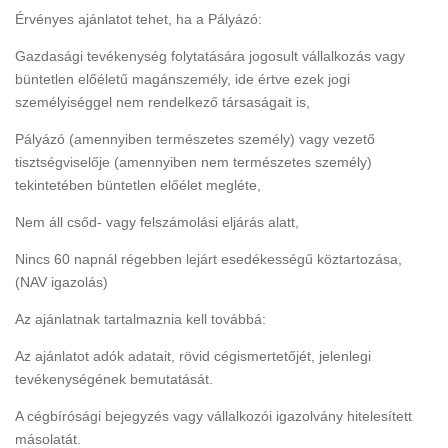
Érvényes ajánlatot tehet, ha a Pályázó:
Gazdasági tevékenység folytatására jogosult vállalkozás vagy
büntetlen előéletű magánszemély, ide értve ezek jogi
személyiséggel nem rendelkező társaságait is,
Pályázó (amennyiben természetes személy) vagy vezető
tisztségviselője (amennyiben nem természetes személy)
tekintetében büntetlen előélet megléte,
Nem áll csőd- vagy felszámolási eljárás alatt,
Nincs 60 napnál régebben lejárt esedékességű köztartozása,
(NAV igazolás)
Az ajánlatnak tartalmaznia kell továbbá:
Az ajánlatot adók adatait, rövid cégismertetőjét, jelenlegi
tevékenységének bemutatását.
A cégbírósági bejegyzés vagy vállalkozói igazolvány hitelesített
másolatát.