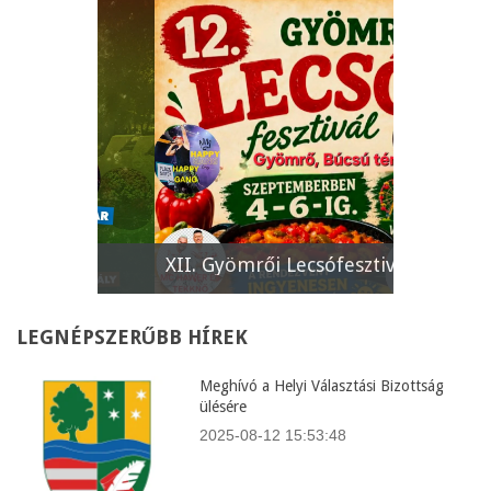
e
XII. Gyömrői Lecsófesztivál
Képviselő
LEGNÉPSZERŰBB
HÍREK
Meghívó a Helyi Választási Bizottság
ülésére
2025-08-12 15:53:48