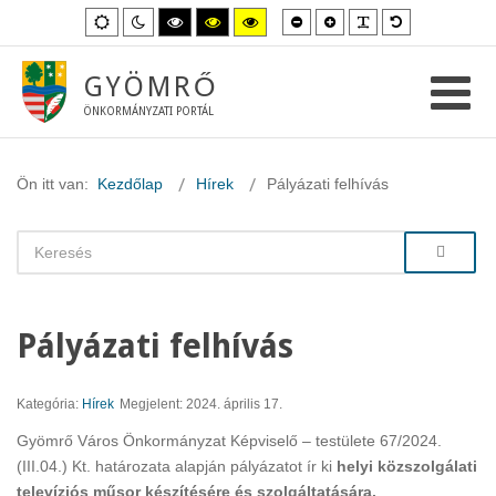
Kisebb
Nagyobb
PLG_SYSTEM_
Alapértelme
Alapértelmezett
Éjszakai
Magas
Magas
Magas
betűméret
betűméret
betűméret
mód
mód
kontraszt
kontraszt
kontraszt
fekete-
fekete-
sárga-
fehér
sárga
fekete
GYÖMRŐ
mód.
mód.
mód.
ÖNKORMÁNYZATI PORTÁL
Ön itt van:
Kezdőlap
Hírek
Pályázati felhívás
Pályázati felhívás
Kategória:
Hírek
Megjelent: 2024. április 17.
Gyömrő Város Önkormányzat Képviselő – testülete 67/2024.
(III.04.) Kt. határozata alapján pályázatot ír ki
helyi közszolgálati
televíziós műsor készítésére és szolgáltatására
.