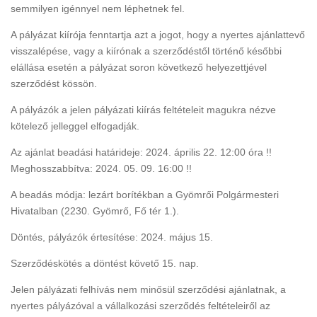
semmilyen igénnyel nem léphetnek fel.
A pályázat kiírója fenntartja azt a jogot, hogy a nyertes ajánlattevő
visszalépése, vagy a kiírónak a szerződéstől történő későbbi
elállása esetén a pályázat soron következő helyezettjével
szerződést kössön.
A pályázók a jelen pályázati kiírás feltételeit magukra nézve
kötelező jelleggel elfogadják.
Az ajánlat beadási határideje: 2024. április 22. 12:00 óra !!
Meghosszabbítva: 2024. 05. 09. 16:00 !!
A beadás módja: lezárt borítékban a Gyömrői Polgármesteri
Hivatalban (2230. Gyömrő, Fő tér 1.).
Döntés, pályázók értesítése: 2024. május 15.
Szerződéskötés a döntést követő 15. nap.
Jelen pályázati felhívás nem minősül szerződési ajánlatnak, a
nyertes pályázóval a vállalkozási szerződés feltételeiről az