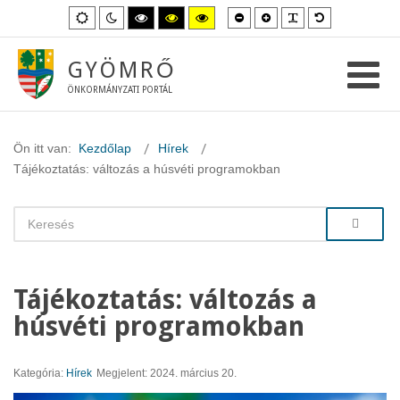
Kisebb
Nagyobb
PLG_SYSTEM_
Alapértelme
Alapértelmezett
Éjszakai
Magas
Magas
Magas
betűméret
betűméret
betűméret
mód
mód
kontraszt
kontraszt
kontraszt
fekete-
fekete-
sárga-
fehér
sárga
fekete
GYÖMRŐ
mód.
mód.
mód.
ÖNKORMÁNYZATI PORTÁL
Ön itt van:
Kezdőlap
Hírek
Tájékoztatás: változás a húsvéti programokban
Tájékoztatás: változás a
húsvéti programokban
Kategória:
Hírek
Megjelent: 2024. március 20.