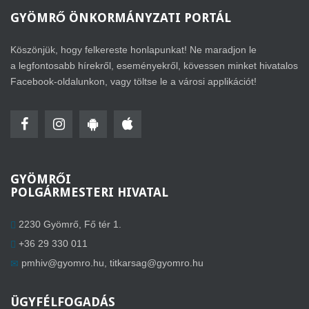
GYÖMRŐ
ÖNKORMÁNYZATI PORTÁL
Köszönjük, hogy felkereste honlapunkat! Ne maradjon le
a legfontosabb hírekről, eseményekről, kövessen minket hivatalos
Facebook-oldalunkon, vagy töltse le a városi applikációt!
GYÖMRŐI
POLGÁRMESTERI HIVATAL
2230 Gyömrő, Fő tér 1.
+36 29 330 011
pmhiv@gyomro.hu
,
titkarsag@gyomro.hu
ÜGYFÉLFOGADÁS