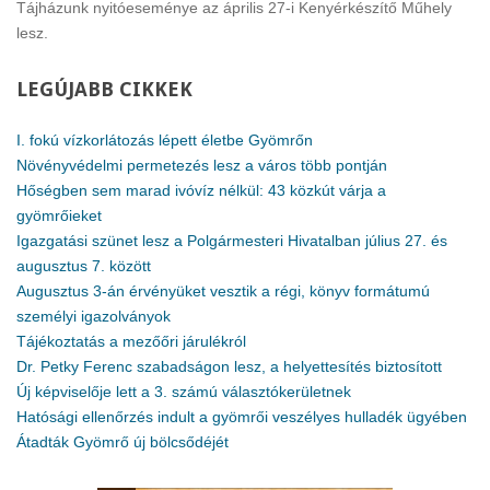
Tájházunk nyitóeseménye az április 27-i Kenyérkészítő Műhely
lesz.
LEGÚJABB
CIKKEK
I. fokú vízkorlátozás lépett életbe Gyömrőn
Növényvédelmi permetezés lesz a város több pontján
Hőségben sem marad ivóvíz nélkül: 43 közkút várja a
gyömrőieket
Igazgatási szünet lesz a Polgármesteri Hivatalban július 27. és
augusztus 7. között
Augusztus 3-án érvényüket vesztik a régi, könyv formátumú
személyi igazolványok
Tájékoztatás a mezőőri járulékról
Dr. Petky Ferenc szabadságon lesz, a helyettesítés biztosított
Új képviselője lett a 3. számú választókerületnek
Hatósági ellenőrzés indult a gyömrői veszélyes hulladék ügyében
Átadták Gyömrő új bölcsődéjét