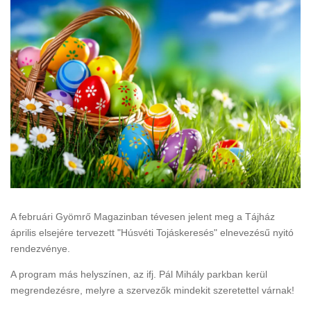
A februári Gyömrő Magazinban tévesen jelent meg a Tájház
április elsejére tervezett "Húsvéti Tojáskeresés" elnevezésű nyitó
rendezvénye.
A program más helyszínen, az ifj. Pál Mihály parkban kerül
megrendezésre, melyre a szervezők mindekit szeretettel várnak!