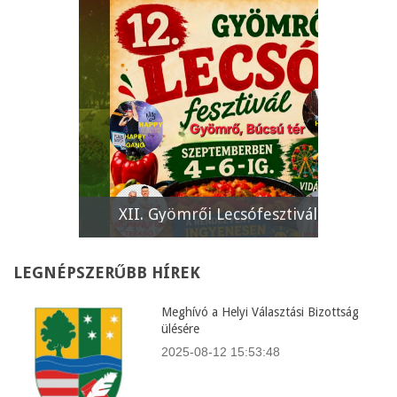
e
XII. Gyömrői Lecsófesztivál
Képviselő
LEGNÉPSZERŰBB
HÍREK
Meghívó a Helyi Választási Bizottság
ülésére
2025-08-12 15:53:48