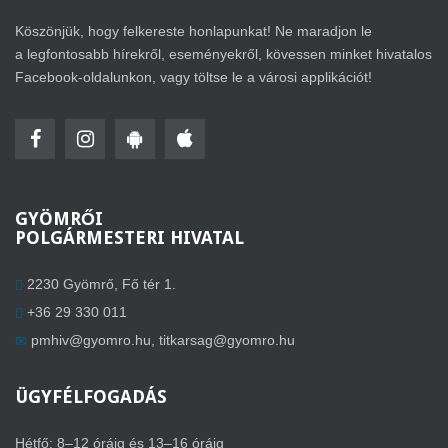
Köszönjük, hogy felkereste honlapunkat! Ne maradjon le
a legfontosabb hírekről, eseményekről, kövessen minket hivatalos
Facebook-oldalunkon, vagy töltse le a városi applikációt!
GYÖMRŐI
POLGÁRMESTERI HIVATAL
2230 Gyömrő, Fő tér 1.
+36 29 330 011
pmhiv@gyomro.hu
,
titkarsag@gyomro.hu
ÜGYFÉLFOGADÁS
Hétfő: 8–12 óráig és 13–16 óráig