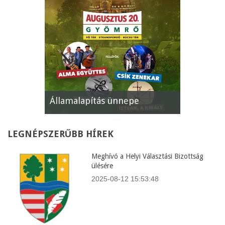
Államalapítás ünnepe
XII. Gyömr
LEGNÉPSZERŰBB
HÍREK
Meghívó a Helyi Választási Bizottság
ülésére
2025-08-12 15:53:48