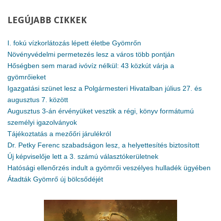
LEGÚJABB
CIKKEK
I. fokú vízkorlátozás lépett életbe Gyömrőn
Növényvédelmi permetezés lesz a város több pontján
Hőségben sem marad ivóvíz nélkül: 43 közkút várja a
gyömrőieket
Igazgatási szünet lesz a Polgármesteri Hivatalban július 27. és
augusztus 7. között
Augusztus 3-án érvényüket vesztik a régi, könyv formátumú
személyi igazolványok
Tájékoztatás a mezőőri járulékról
Dr. Petky Ferenc szabadságon lesz, a helyettesítés biztosított
Új képviselője lett a 3. számú választókerületnek
Hatósági ellenőrzés indult a gyömrői veszélyes hulladék ügyében
Átadták Gyömrő új bölcsődéjét