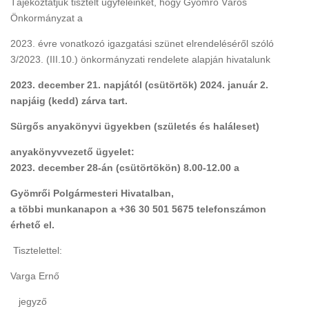
Tájékoztatjuk tisztelt ügyfeleinket, hogy Gyömrő Város
Önkormányzat a
2023. évre vonatkozó igazgatási szünet elrendeléséről szóló
3/2023. (III.10.) önkormányzati rendelete alapján hivatalunk
2023. december 21. napjától (csütörtök) 2024. január 2.
napjáig (kedd) zárva tart.
Sürgős anyakönyvi ügyekben (születés és haláleset)
anyakönyvvezető ügyelet:
2023. december 28-án (csütörtökön) 8.00-12.00 a
Gyömrői Polgármesteri Hivatalban,
a többi munkanapon a +36 30 501 5675 telefonszámon
érhető el.
Tisztelettel:
Varga Ernő
jegyző