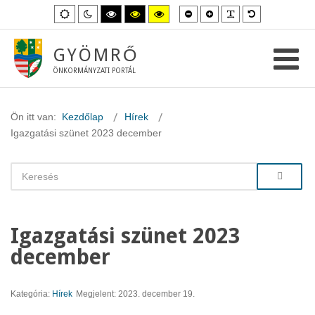
Kisebb
Nagyobb
PLG_SYSTEM_
Alapértelme
Alapértelmezett
Éjszakai
Magas
Magas
Magas
betűméret
betűméret
betűméret
mód
mód
kontraszt
kontraszt
kontraszt
fekete-
fekete-
sárga-
fehér
sárga
fekete
GYÖMRŐ
mód.
mód.
mód.
ÖNKORMÁNYZATI PORTÁL
Ön itt van:
Kezdőlap
Hírek
Igazgatási szünet 2023 december
Igazgatási szünet 2023
december
Kategória:
Hírek
Megjelent: 2023. december 19.