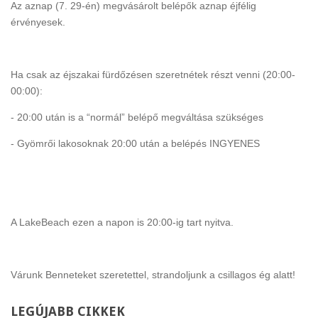
Az aznap (7. 29-én) megvásárolt belépők aznap éjfélig
érvényesek.
Ha csak az éjszakai fürdőzésen szeretnétek részt venni (20:00-
00:00):
- 20:00 után is a “normál” belépő megváltása szükséges
- Gyömrői lakosoknak 20:00 után a belépés INGYENES
A LakeBeach ezen a napon is 20:00-ig tart nyitva.
Várunk Benneteket szeretettel, strandoljunk a csillagos ég alatt!
LEGÚJABB
CIKKEK