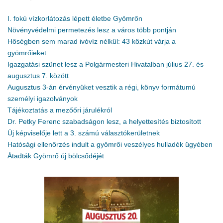
I. fokú vízkorlátozás lépett életbe Gyömrőn
Növényvédelmi permetezés lesz a város több pontján
Hőségben sem marad ivóvíz nélkül: 43 közkút várja a
gyömrőieket
Igazgatási szünet lesz a Polgármesteri Hivatalban július 27. és
augusztus 7. között
Augusztus 3-án érvényüket vesztik a régi, könyv formátumú
személyi igazolványok
Tájékoztatás a mezőőri járulékról
Dr. Petky Ferenc szabadságon lesz, a helyettesítés biztosított
Új képviselője lett a 3. számú választókerületnek
Hatósági ellenőrzés indult a gyömrői veszélyes hulladék ügyében
Átadták Gyömrő új bölcsődéjét