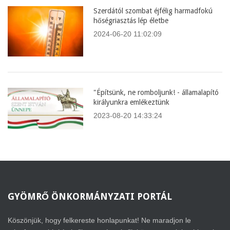
Szerdától szombat éjfélig harmadfokú
hőségriasztás lép életbe
2024-06-20 11:02:09
"Építsünk, ne romboljunk! - államalapító
királyunkra emlékeztünk
2023-08-20 14:33:24
GYÖMRŐ
ÖNKORMÁNYZATI PORTÁL
Köszönjük, hogy felkereste honlapunkat! Ne maradjon le