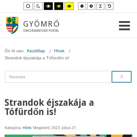
Kisebb
Nagyobb
PLG_SYSTEM_
Alapértelme
Alapértelmezett
Éjszakai
Magas
Magas
Magas
betűméret
betűméret
betűméret
mód
mód
kontraszt
kontraszt
kontraszt
fekete-
fekete-
sárga-
fehér
sárga
fekete
GYÖMRŐ
mód.
mód.
mód.
ÖNKORMÁNYZATI PORTÁL
Ön itt van:
Kezdőlap
Hírek
Strandok éjszakája a Tófürdőn is!
Strandok éjszakája a
Tófürdőn is!
Kategória:
Hírek
Megjelent: 2023. július 27.