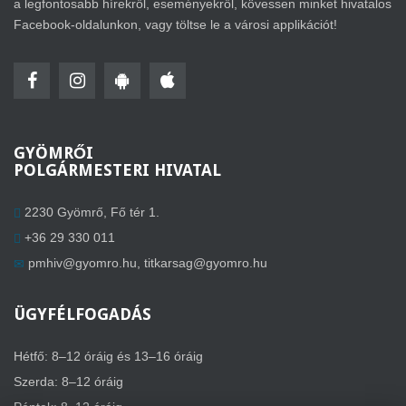
a legfontosabb hírekről, eseményekről, kövessen minket hivatalos
Facebook-oldalunkon, vagy töltse le a városi applikációt!
GYÖMRŐI
POLGÁRMESTERI HIVATAL
2230 Gyömrő, Fő tér 1.
+36 29 330 011
pmhiv@gyomro.hu
,
titkarsag@gyomro.hu
ÜGYFÉLFOGADÁS
Hétfő: 8–12 óráig és 13–16 óráig
Szerda: 8–12 óráig