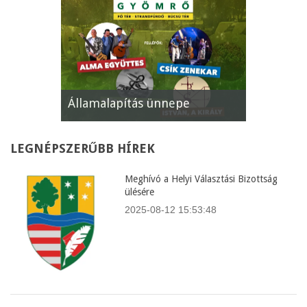
Államalapítás ünnepe
XII. Gyöm
LEGNÉPSZERŰBB
HÍREK
Meghívó a Helyi Választási Bizottság
ülésére
2025-08-12 15:53:48