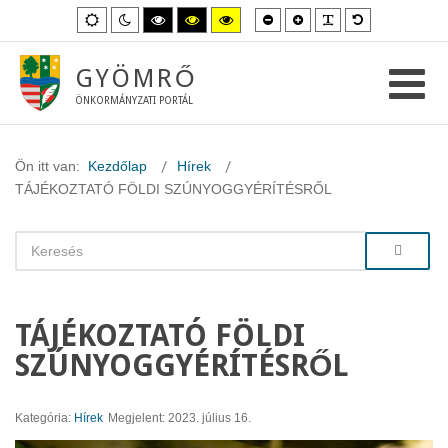
Kisebb
Nagyobb
PLG_SYSTEM_
Alapértelme
Alapértelmezett
Éjszakai
Magas
Magas
Magas
betűméret
betűméret
betűméret
mód
mód
kontraszt
kontraszt
kontraszt
fekete-
fekete-
sárga-
fehér
sárga
fekete
GYÖMRŐ
mód.
mód.
mód.
ÖNKORMÁNYZATI PORTÁL
Ön itt van:
Kezdőlap
Hírek
TÁJÉKOZTATÓ FÖLDI SZÚNYOGGYÉRÍTÉSRŐL
TÁJÉKOZTATÓ FÖLDI
SZÚNYOGGYÉRÍTÉSRŐL
Kategória:
Hírek
Megjelent: 2023. július 16.