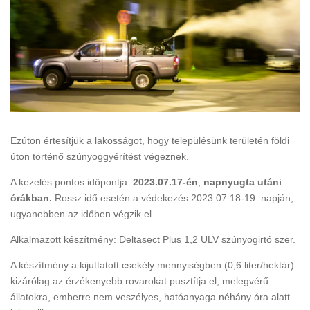
Ezúton értesítjük a lakosságot, hogy településünk területén földi
úton történő szúnyoggyérítést végeznek.
A kezelés pontos időpontja:
2023.07.17-én
,
napnyugta utáni
órákban.
Rossz idő esetén a védekezés 2023.07.18-19. napján,
ugyanebben az időben végzik el.
Alkalmazott készítmény: Deltasect Plus 1,2 ULV szúnyogirtó szer.
A készítmény a kijuttatott csekély mennyiségben (0,6 liter/hektár)
kizárólag az érzékenyebb rovarokat pusztítja el, melegvérű
állatokra, emberre nem veszélyes, hatóanyaga néhány óra alatt