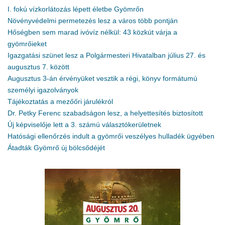
I. fokú vízkorlátozás lépett életbe Gyömrőn
Növényvédelmi permetezés lesz a város több pontján
Hőségben sem marad ivóvíz nélkül: 43 közkút várja a
gyömrőieket
Igazgatási szünet lesz a Polgármesteri Hivatalban július 27. és
augusztus 7. között
Augusztus 3-án érvényüket vesztik a régi, könyv formátumú
személyi igazolványok
Tájékoztatás a mezőőri járulékról
Dr. Petky Ferenc szabadságon lesz, a helyettesítés biztosított
Új képviselője lett a 3. számú választókerületnek
Hatósági ellenőrzés indult a gyömrői veszélyes hulladék ügyében
Átadták Gyömrő új bölcsődéjét