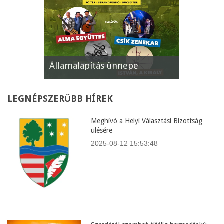
Államalapítás ünnepe
XII. Gyöm
LEGNÉPSZERŰBB
HÍREK
Meghívó a Helyi Választási Bizottság
ülésére
2025-08-12 15:53:48