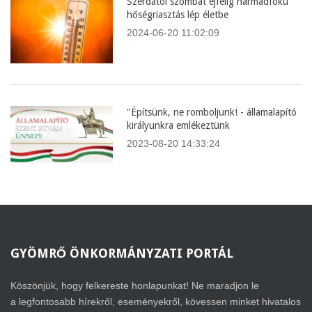
Szerdától szombat éjfélig harmadfokú
hőségriasztás lép életbe
2024-06-20 11:02:09
"Építsünk, ne romboljunk! - államalapító
királyunkra emlékeztünk
2023-08-20 14:33:24
GYÖMRŐ
ÖNKORMÁNYZATI PORTÁL
Köszönjük, hogy felkereste honlapunkat! Ne maradjon le
a legfontosabb hírekről, eseményekről, kövessen minket hivatalos