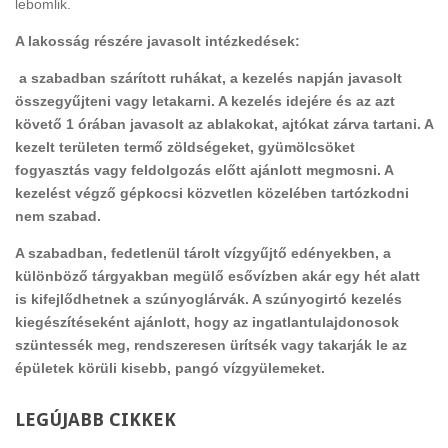
lebomlik.
A lakosság részére javasolt intézkedések:
a szabadban szárított ruhákat, a kezelés napján javasolt
összegyűjteni vagy letakarni. A kezelés idejére és az azt
követő 1 órában javasolt az ablakokat, ajtókat zárva tartani. A
kezelt területen termő zöldségeket, gyümölcsöket
fogyasztás vagy feldolgozás előtt ajánlott megmosni. A
kezelést végző gépkocsi közvetlen közelében tartózkodni
nem szabad.
A szabadban, fedetlenül tárolt vízgyűjtő edényekben, a
különböző tárgyakban megülő esővízben akár egy hét alatt
is kifejlődhetnek a szúnyoglárvák. A szúnyogirtó kezelés
kiegészítéseként ajánlott, hogy az ingatlantulajdonosok
szüntessék meg, rendszeresen ürítsék vagy takarják le az
épületek körüli kisebb, pangó vízgyülemeket.
LEGÚJABB
CIKKEK