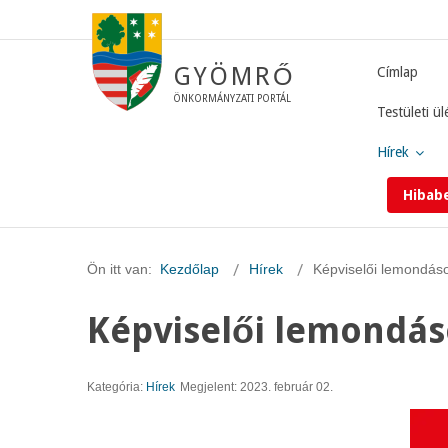
GYÖMRŐ
Címlap
ÖNKORMÁNYZATI PORTÁL
Testületi ül
Hírek
Hibab
Ön itt van:
Kezdőlap
Hírek
Képviselői lemondás
Képviselői lemondá
Kategória:
Hírek
Megjelent: 2023. február 02.