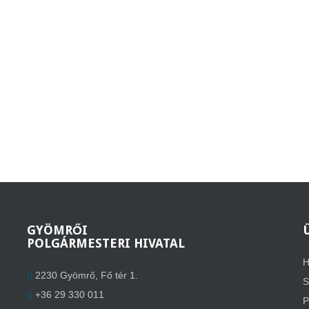
GYÖMRŐI
POLGÁRMESTERI HIVATAL
H
2230 Gyömrő, Fő tér 1.
S
+36 29 330 011
P