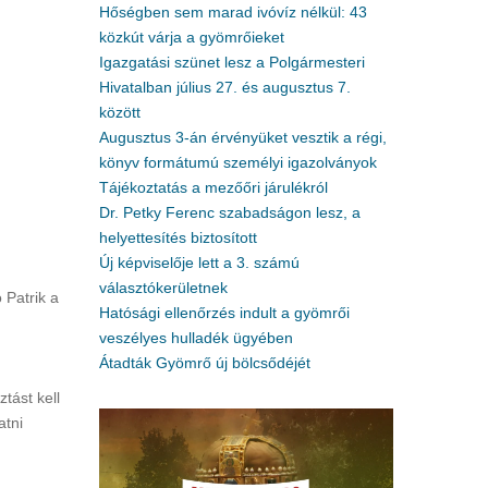
Hőségben sem marad ivóvíz nélkül: 43
közkút várja a gyömrőieket
Igazgatási szünet lesz a Polgármesteri
Hivatalban július 27. és augusztus 7.
között
Augusztus 3-án érvényüket vesztik a régi,
könyv formátumú személyi igazolványok
Tájékoztatás a mezőőri járulékról
Dr. Petky Ferenc szabadságon lesz, a
helyettesítés biztosított
Új képviselője lett a 3. számú
választókerületnek
 Patrik a
Hatósági ellenőrzés indult a gyömrői
.
veszélyes hulladék ügyében
Átadták Gyömrő új bölcsődéjét
tást kell
atni