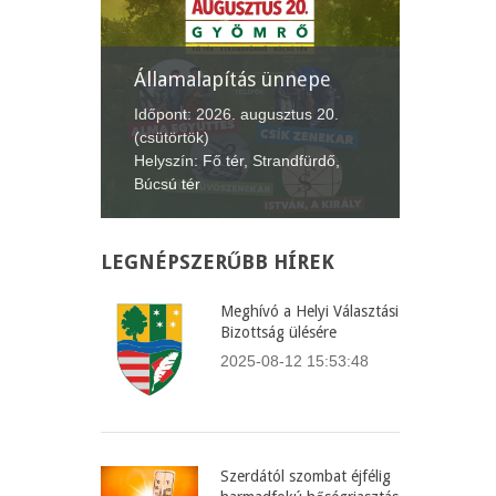
Államalapítás ünnepe
XII. G
Lecsófe
4.
Időpont: 2026. augusztus 20.
(csütörtök)
Időpont:
Helyszín: Fő tér, Strandfürdő,
(péntek-
Búcsú tér
Helyszín
LEGNÉPSZERŰBB
HÍREK
Meghívó a Helyi Választási
Bizottság ülésére
2025-08-12 15:53:48
Szerdától szombat éjfélig