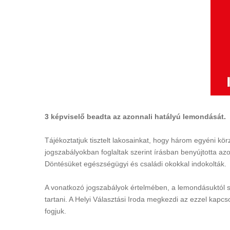
3 képviselő beadta az azonnali hatályú lemondását.
Tájékoztatjuk tisztelt lakosainkat, hogy három egyéni kör
jogszabályokban foglaltak szerint írásban benyújtotta a
Döntésüket egészségügyi és családi okokkal indokolták.
A vonatkozó jogszabályok értelmében, a lemondásuktól szá
tartani. A Helyi Választási Iroda megkezdi az ezzel kapcs
fogjuk.