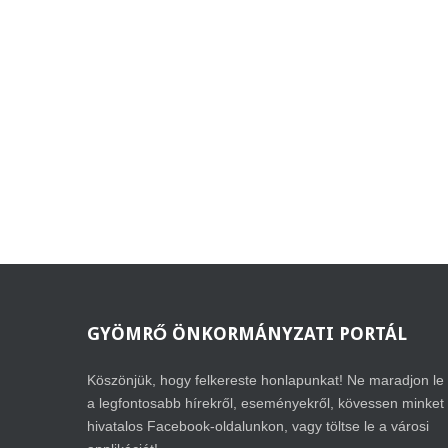
GYÖMRŐ
ÖNKORMÁNYZATI PORTÁL
Köszönjük, hogy felkereste honlapunkat! Ne maradjon le
a legfontosabb hírekről, eseményekről, kövessen minket
hivatalos Facebook-oldalunkon, vagy töltse le a városi