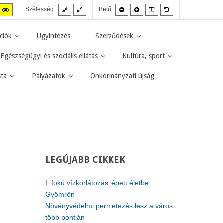
Fix
Széles
Kisebb
Nagyobb
PLG_SYSTEM_JMF
Alapértelmezett
agas
Magas
Szélesség
Betű
elrendezés
elrendezés
betűméret
betűméret
betűméret
zt
ntraszt
kontraszt
kete-
sárga-
rga
fekete
ciók
Ügyintézés
Szerződések
d.
mód.
Egészségügyi és szociális ellátás
Kultúra, sport
sta
Pályázatok
Önkormányzati újság
LEGÚJABB
CIKKEK
I. fokú vízkorlátozás lépett életbe
Gyömrőn
Növényvédelmi permetezés lesz a város
több pontján