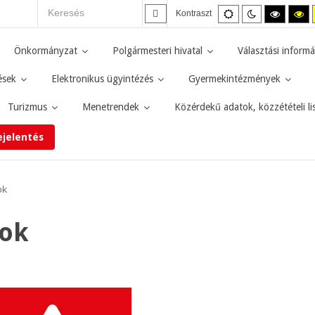
Alapértelmezett
Éjszakai
Magas
M
Kontraszt
mód
mód
kontras
ko
fekete-
fe
fehér
sá
Önkormányzat
Polgármesteri hivatal
Választási informá
mód.
mó
ések
Elektronikus ügyintézés
Gyermekintézmények
Turizmus
Menetrendek
Közérdekű adatok, közzétételi li
ejelentés
ok
sok