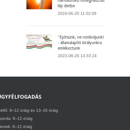
harmadfokú hőségriasztás
lép életbe
2024-06-20 11:02:09
"Építsünk, ne romboljunk!
- államalapító királyunkra
emlékeztünk
2023-08-20 14:33:24
ÜGYFÉLFOGADÁS
étfő: 8–12 óráig és 13–16 óráig
zerda: 8–12 óráig
éntek: 8–12 óráig