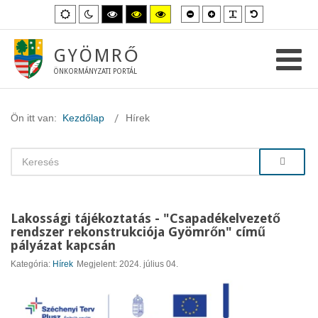
Kisebb
Nagyobb
PLG_SYSTEM_
Alapértelme
Alapértelmezett
Éjszakai
Magas
Magas
Magas
betűméret
betűméret
betűméret
mód
mód
kontraszt
kontraszt
kontraszt
fekete-
fekete-
sárga-
fehér
sárga
fekete
GYÖMRŐ
mód.
mód.
mód.
ÖNKORMÁNYZATI PORTÁL
Ön itt van:
Kezdőlap
Hírek
Lakossági tájékoztatás - "Csapadékelvezető
rendszer rekonstrukciója Gyömrőn" című
pályázat kapcsán
Kategória:
Hírek
Megjelent: 2024. július 04.