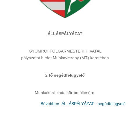
ÁLLÁSPÁLYÁZAT
GYÖMRŐI POLGÁRMESTERI HIVATAL
pályázatot hirdet Munkaviszony (MT) keretében
2 fő segédfelügyelő
Munkakör/feladatkör betöltésére.
Bővebben: ÁLLÁSPÁLYÁZAT - segédfelügyelő