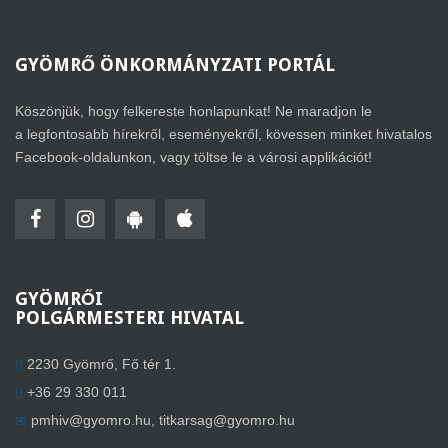
GYÖMRŐ
ÖNKORMÁNYZATI PORTÁL
Köszönjük, hogy felkereste honlapunkat! Ne maradjon le
a legfontosabb hírekről, eseményekről, kövessen minket hivatalos
Facebook-oldalunkon, vagy töltse le a városi applikációt!
GYÖMRŐI
POLGÁRMESTERI HIVATAL
2230 Gyömrő, Fő tér 1.
+36 29 330 011
pmhiv@gyomro.hu
,
titkarsag@gyomro.hu