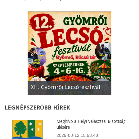
e
XII. Gyömrői Lecsófesztivál
Képviselő
LEGNÉPSZERŰBB
HÍREK
Meghívó a Helyi Választási Bizottság
ülésére
2025-08-12 15:53:48