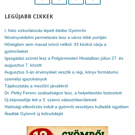
LEGÚJABB
CIKKEK
I. fokú vízkorlátozás lépett életbe Gyömrőn
Növényvédelmi permetezés lesz a város több pontján
Hőségben sem marad ivóvíz nélkül: 43 közkút várja a
gyömrőieket
Igazgatási szünet lesz a Polgármesteri Hivatalban július 27. és
augusztus 7. között
Augusztus 3-án érvényüket vesztik a régi, könyv formátumú
személyi igazolványok
Tájékoztatás a mezőőri járulékról
Dr. Petky Ferenc szabadságon lesz, a helyettesítés biztosított
Új képviselője lett a 3. számú választókerületnek
Hatósági ellenőrzés indult a gyömrői veszélyes hulladék ügyében
Átadták Gyömrő új bölcsődéjét