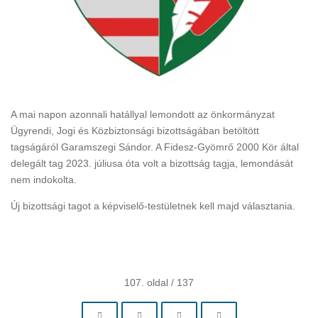
A mai napon azonnali hatállyal lemondott az önkormányzat
Ügyrendi, Jogi és Közbiztonsági bizottságában betöltött
tagságáról Garamszegi Sándor. A Fidesz-Gyömrő 2000 Kör által
delegált tag 2023. júliusa óta volt a bizottság tagja, lemondását
nem indokolta.
Új bizottsági tagot a képviselő-testületnek kell majd választania.
107. oldal / 137