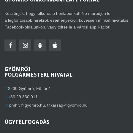
Köszönjük, hogy felkereste honlapunkat! Ne maradjon le
a legfontosabb hírekről, eseményekről, kövessen minket hivatalos
Facebook-oldalunkon, vagy töltse le a városi applikációt!
GYÖMRŐI
POLGÁRMESTERI HIVATAL
2230 Gyömrő, Fő tér 1.
+36 29 330 011
pmhiv@gyomro.hu
,
titkarsag@gyomro.hu
ÜGYFÉLFOGADÁS