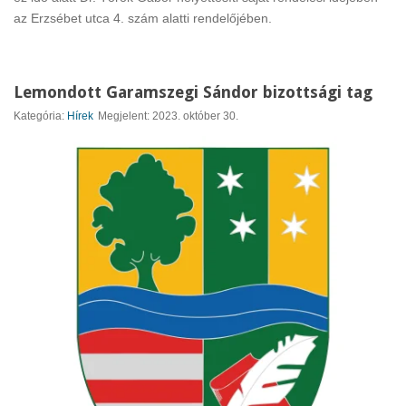
az Erzsébet utca 4. szám alatti rendelőjében.
Lemondott Garamszegi Sándor bizottsági tag
Kategória:
Hírek
Megjelent: 2023. október 30.