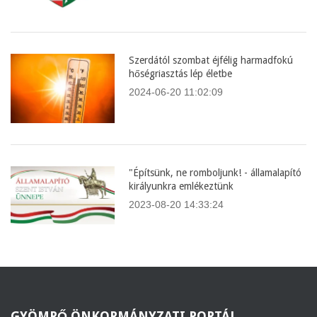
Szerdától szombat éjfélig harmadfokú
hőségriasztás lép életbe
2024-06-20 11:02:09
"Építsünk, ne romboljunk! - államalapító
királyunkra emlékeztünk
2023-08-20 14:33:24
GYÖMRŐ
ÖNKORMÁNYZATI PORTÁL