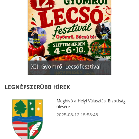
e
XII. Gyömrői Lecsófesztivál
Képviselő
LEGNÉPSZERŰBB
HÍREK
Meghívó a Helyi Választási Bizottság
ülésére
2025-08-12 15:53:48