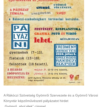
A Rákóczi Szövetség Gyömrői Szervezete és a Gyömrő Városi
Könyvtár képzőművészeti pályázatot hirdet
„Gyömrő, ahol élek” címmel