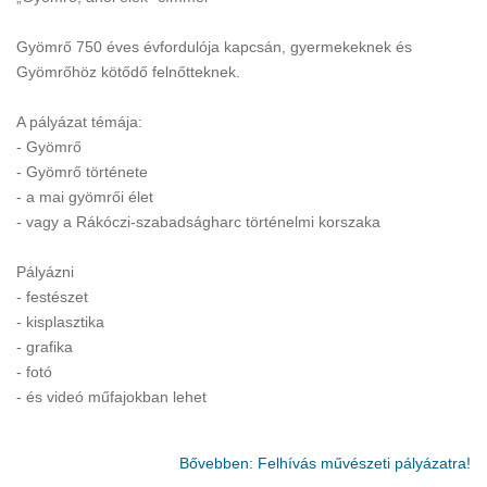
Gyömrő 750 éves évfordulója kapcsán, gyermekeknek és
Gyömrőhöz kötődő felnőtteknek.
A pályázat témája:
- Gyömrő
- Gyömrő története
- a mai gyömrői élet
- vagy a Rákóczi-szabadságharc történelmi korszaka
Pályázni
- festészet
- kisplasztika
- grafika
- fotó
- és videó műfajokban lehet
Bővebben: Felhívás művészeti pályázatra!