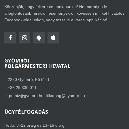
Köszönjük, hogy felkereste honlapunkat! Ne maradjon le
a legfontosabb hírekről, eseményekről, kövessen minket hivatalos
Facebook-oldalunkon, vagy töltse le a városi applikációt!
GYÖMRŐI
POLGÁRMESTERI HIVATAL
2230 Gyömrő, Fő tér 1.
+36 29 330 011
pmhiv@gyomro.hu
,
titkarsag@gyomro.hu
ÜGYFÉLFOGADÁS
Hétfő: 8–12 óráig és 13–16 óráig