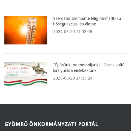
Szerdától szombat éjfélig harmadfokú
hőségriasztás lép életbe
2024-06-20 11:02:09
"Építsünk, ne romboljunk! - államalapító
királyunkra emlékeztünk
2023-08-20 14:33:24
GYÖMRŐ
ÖNKORMÁNYZATI PORTÁL