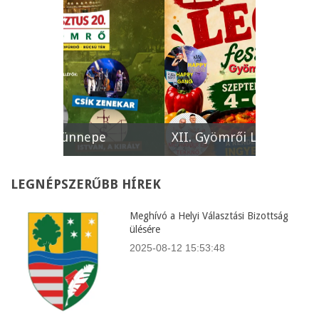
e
XII. Gyömrői Lecsófesztivál
Képviselő
LEGNÉPSZERŰBB
HÍREK
Meghívó a Helyi Választási Bizottság
ülésére
2025-08-12 15:53:48