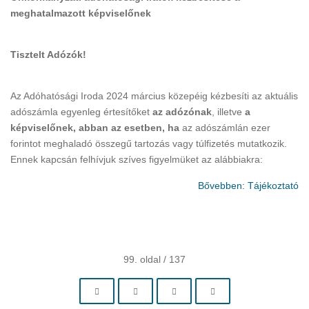
meghatalmazott képviselőnek
Tisztelt Adózók!
Az Adóhatósági Iroda 2024 március közepéig kézbesíti az aktuális
adószámla egyenleg értesítőket
az adózónak
, illetve
a
képviselőnek, abban az esetben, ha
az adószámlán ezer
forintot meghaladó összegű tartozás vagy túlfizetés mutatkozik.
Ennek kapcsán felhívjuk szíves figyelmüket az alábbiakra:
Bővebben: Tájékoztató
99. oldal / 137