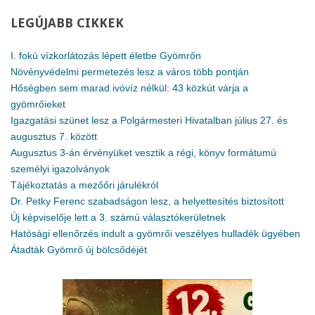
LEGÚJABB
CIKKEK
I. fokú vízkorlátozás lépett életbe Gyömrőn
Növényvédelmi permetezés lesz a város több pontján
Hőségben sem marad ivóvíz nélkül: 43 közkút várja a
gyömrőieket
Igazgatási szünet lesz a Polgármesteri Hivatalban július 27. és
augusztus 7. között
Augusztus 3-án érvényüket vesztik a régi, könyv formátumú
személyi igazolványok
Tájékoztatás a mezőőri járulékról
Dr. Petky Ferenc szabadságon lesz, a helyettesítés biztosított
Új képviselője lett a 3. számú választókerületnek
Hatósági ellenőrzés indult a gyömrői veszélyes hulladék ügyében
Átadták Gyömrő új bölcsődéjét