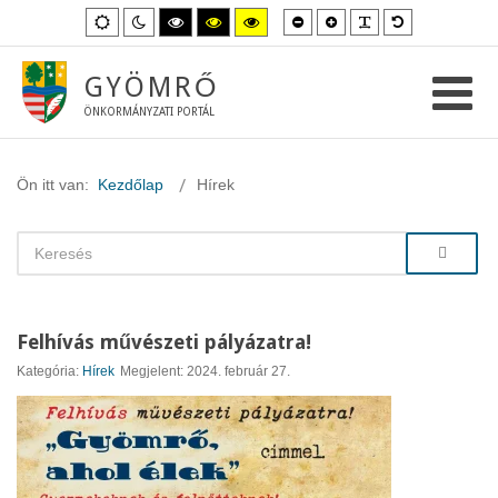
Kisebb
Nagyobb
PLG_SYSTEM_
Alapértelme
Alapértelmezett
Éjszakai
Magas
Magas
Magas
betűméret
betűméret
betűméret
mód
mód
kontraszt
kontraszt
kontraszt
fekete-
fekete-
sárga-
fehér
sárga
fekete
GYÖMRŐ
mód.
mód.
mód.
ÖNKORMÁNYZATI PORTÁL
Ön itt van:
Kezdőlap
Hírek
Felhívás művészeti pályázatra!
Kategória:
Hírek
Megjelent: 2024. február 27.