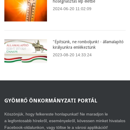
hőségriasztás lép életbe
2024-06-20 11:02:09
"Építsünk, ne romboljunk! - államalapító
királyunkra emlékeztünk
2023-08-20 14:33:24
GYÖMRŐ
ÖNKORMÁNYZATI PORTÁL
Köszönjük, hogy felkereste honlapunkat! Ne maradjon le
a legfontosabb hírekről, eseményekről, kövessen minket hivatalos
Facebook-oldalunkon, vagy töltse le a városi applikációt!