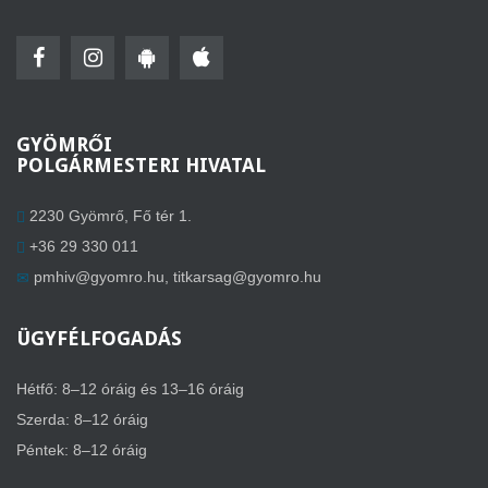
GYÖMRŐI
POLGÁRMESTERI HIVATAL
2230 Gyömrő, Fő tér 1.
+36 29 330 011
pmhiv@gyomro.hu
,
titkarsag@gyomro.hu
ÜGYFÉLFOGADÁS
Hétfő: 8–12 óráig és 13–16 óráig
Szerda: 8–12 óráig
Péntek: 8–12 óráig