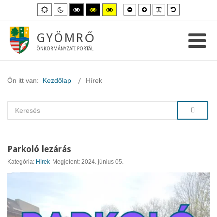
Kisebb
Nagyobb
PLG_SYSTEM_
Alapértelme
Alapértelmezett
Éjszakai
Magas
Magas
Magas
betűméret
betűméret
betűméret
mód
mód
kontraszt
kontraszt
kontraszt
fekete-
fekete-
sárga-
fehér
sárga
fekete
GYÖMRŐ
mód.
mód.
mód.
ÖNKORMÁNYZATI PORTÁL
Ön itt van:
Kezdőlap
Hírek
Parkoló lezárás
Kategória:
Hírek
Megjelent: 2024. június 05.