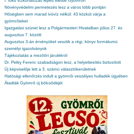
I. fokú vízkorlátozás lépett életbe Gyömrőn
Növényvédelmi permetezés lesz a város több pontján
Hőségben sem marad ivóvíz nélkül: 43 közkút várja a
gyömrőieket
Igazgatási szünet lesz a Polgármesteri Hivatalban július 27. és
augusztus 7. között
Augusztus 3-án érvényüket vesztik a régi, könyv formátumú
személyi igazolványok
Tájékoztatás a mezőőri járulékról
Dr. Petky Ferenc szabadságon lesz, a helyettesítés biztosított
Új képviselője lett a 3. számú választókerületnek
Hatósági ellenőrzés indult a gyömrői veszélyes hulladék ügyében
Átadták Gyömrő új bölcsődéjét