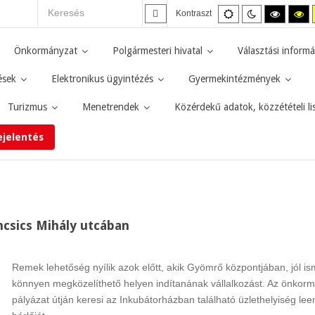
Alapértelmezett
Éjszakai
Magas
M
Kontraszt
mód
mód
kontras
ko
fekete-
fe
fehér
sá
Önkormányzat
Polgármesteri hivatal
Választási informá
mód.
mó
ések
Elektronikus ügyintézés
Gyermekintézmények
Turizmus
Menetrendek
Közérdekű adatok, közzétételi li
ejelentés
ncsics Mihály utcában
Remek lehetőség nyílik azok előtt, akik Gyömrő központjában, jól is
könnyen megközelíthető helyen indítanának vállalkozást. Az önkor
pályázat útján keresi az Inkubátorházban található üzlethelyiség le