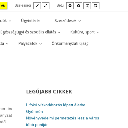
Fix
Széles
Kisebb
Nagyobb
PLG_SYSTEM_JMF
Alapértelmezett
agas
Magas
Szélesség
Betű
elrendezés
elrendezés
betűméret
betűméret
betűméret
zt
ntraszt
kontraszt
kete-
sárga-
rga
fekete
ciók
Ügyintézés
Szerződések
d.
mód.
Egészségügyi és szociális ellátás
Kultúra, sport
sta
Pályázatok
Önkormányzati újság
LEGÚJABB
CIKKEK
I. fokú vízkorlátozás lépett életbe
mert és
Gyömrőn
mányzat
Növényvédelmi permetezés lesz a város
endő
több pontján