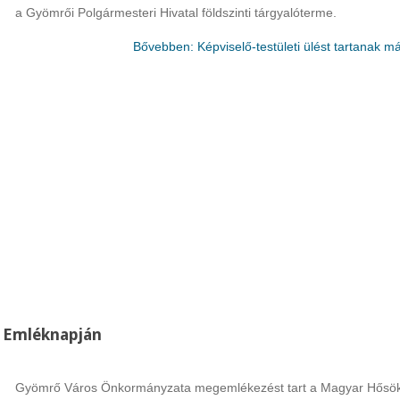
a Gyömrői Polgármesteri Hivatal földszinti tárgyalóterme.
Bővebben: Képviselő-testületi ülést tartanak m
 Emléknapján
Gyömrő Város Önkormányzata megemlékezést tart a Magyar Hősö