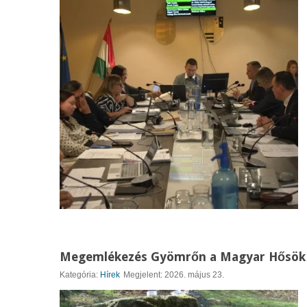
Megemlékezés Gyömrőn a Magyar Hősök
Kategória:
Hírek
Megjelent: 2026. május 23.