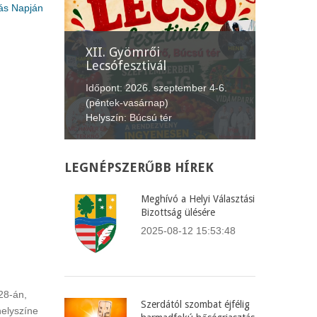
ás Napján
nepe
XII. Gyömrői
Lecsófesztivál
Képvise
us 20.
Időpont: 2026. szeptember 4-6.
Időpont:
fürdő,
(péntek-vasárnap)
(csütört
Helyszín: Búcsú tér
Helyszín
LEGNÉPSZERŰBB
HÍREK
Meghívó a Helyi Választási
Bizottság ülésére
2025-08-12 15:53:48
28-án,
Szerdától szombat éjfélig
helyszíne