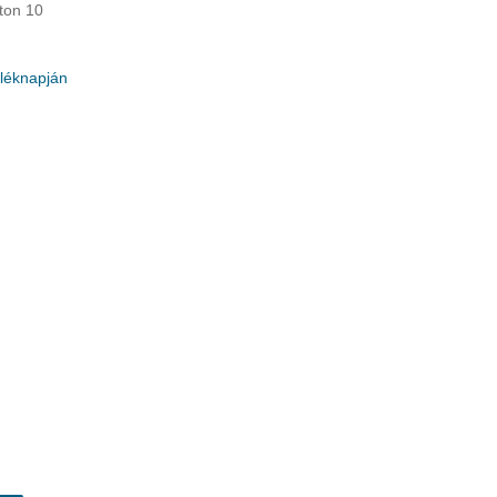
ton 10
léknapján