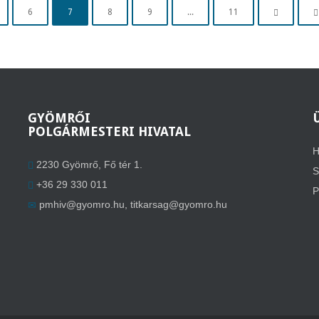
6
7
8
9
...
11
GYÖMRŐI
POLGÁRMESTERI HIVATAL
H
2230 Gyömrő, Fő tér 1.
S
+36 29 330 011
P
pmhiv@gyomro.hu
,
titkarsag@gyomro.hu