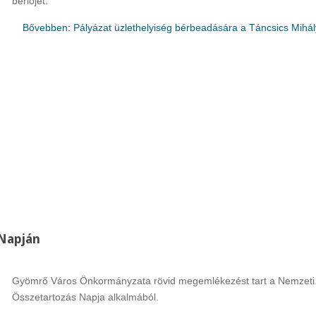
bérlőjét.
Bővebben: Pályázat üzlethelyiség bérbeadására a Táncsics Mihá
Napján
Gyömrő Város Önkormányzata rövid megemlékezést tart a Nemzeti
Összetartozás Napja alkalmából.