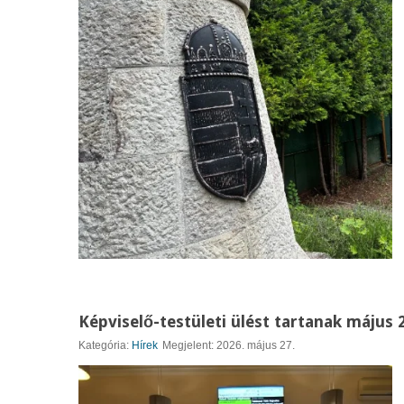
Képviselő-testületi ülést tartanak május 
Kategória:
Hírek
Megjelent: 2026. május 27.