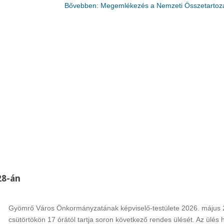
Bővebben: Megemlékezés a Nemzeti Összetartoz
Rákóczi Napok
Államalapítás ün
Időpont: 2026. július 3-4.
Időpont: 2026. auguszt
(péntek-szombat)
(csütörtök)
Helyszín: Különböző
Helyszín: Fő tér, Strand
programhelyszínek
Búcsú tér
28-án
Gyömrő Város Önkormányzatának képviselő-testülete 2026. május 
csütörtökön 17 órától tartja soron következő rendes ülését. Az ülés 