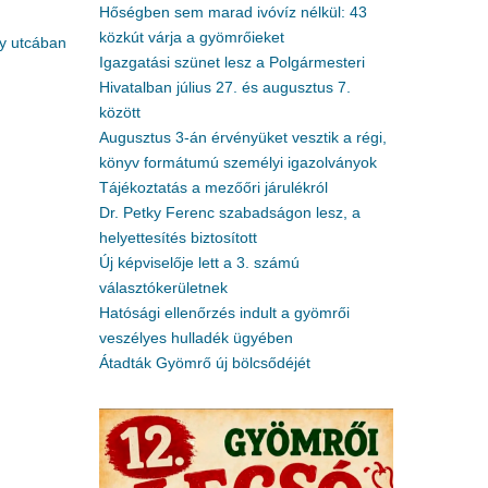
Hőségben sem marad ivóvíz nélkül: 43
közkút várja a gyömrőieket
ly utcában
Igazgatási szünet lesz a Polgármesteri
Hivatalban július 27. és augusztus 7.
között
Augusztus 3-án érvényüket vesztik a régi,
könyv formátumú személyi igazolványok
Tájékoztatás a mezőőri járulékról
Dr. Petky Ferenc szabadságon lesz, a
helyettesítés biztosított
Új képviselője lett a 3. számú
választókerületnek
Hatósági ellenőrzés indult a gyömrői
veszélyes hulladék ügyében
Átadták Gyömrő új bölcsődéjét