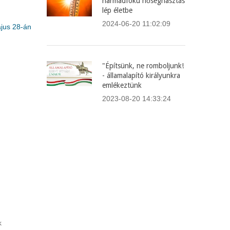
harmadfokú hőségriasztás
lép életbe
2024-06-20 11:02:09
ájus 28-án
"Építsünk, ne romboljunk!
- államalapító királyunkra
emlékeztünk
2023-08-20 14:33:24
k