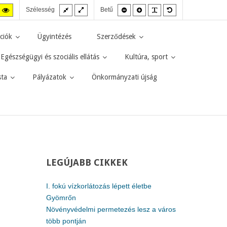
Fix
Széles
Kisebb
Nagyobb
PLG_SYSTEM_JMF
Alapértelmezett
agas
Magas
Szélesség
Betű
elrendezés
elrendezés
betűméret
betűméret
betűméret
zt
ntraszt
kontraszt
kete-
sárga-
rga
fekete
ciók
Ügyintézés
Szerződések
d.
mód.
Egészségügyi és szociális ellátás
Kultúra, sport
sta
Pályázatok
Önkormányzati újság
LEGÚJABB
CIKKEK
I. fokú vízkorlátozás lépett életbe
Gyömrőn
Növényvédelmi permetezés lesz a város
több pontján