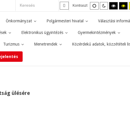
Alapértelmezett
Éjszakai
Magas
M
Kontraszt
mód
mód
kontras
ko
fekete-
fe
fehér
sá
Önkormányzat
Polgármesteri hivatal
Választási informá
mód.
mó
ések
Elektronikus ügyintézés
Gyermekintézmények
Turizmus
Menetrendek
Közérdekű adatok, közzétételi li
ejelentés
tság ülésére