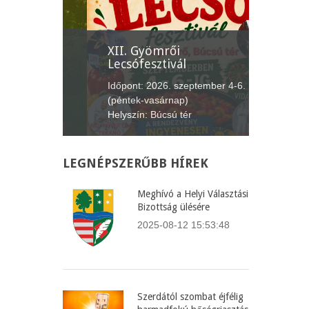
nepe
XII. Gyömrői
Lecsófesztivál
Képvise
us 20.
Időpont: 2026. szeptember 4-6.
Időpont:
fürdő,
(péntek-vasárnap)
(csütört
Helyszín: Búcsú tér
Helyszín
LEGNÉPSZERŰBB
HÍREK
Meghívó a Helyi Választási
Bizottság ülésére
2025-08-12 15:53:48
Szerdától szombat éjfélig