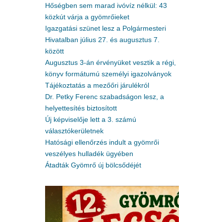
Hőségben sem marad ivóvíz nélkül: 43
közkút várja a gyömrőieket
Igazgatási szünet lesz a Polgármesteri
Hivatalban július 27. és augusztus 7.
között
Augusztus 3-án érvényüket vesztik a régi,
könyv formátumú személyi igazolványok
Tájékoztatás a mezőőri járulékról
Dr. Petky Ferenc szabadságon lesz, a
helyettesítés biztosított
Új képviselője lett a 3. számú
választókerületnek
Hatósági ellenőrzés indult a gyömrői
veszélyes hulladék ügyében
Átadták Gyömrő új bölcsődéjét