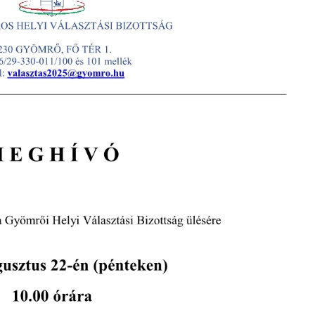
Rákóczi Napok
Államalapítás ün
Időpont: 2026. július 3-4.
Időpont: 2026. auguszt
(péntek-szombat)
(csütörtök)
Helyszín: Különböző
Helyszín: Fő tér, Strand
programhelyszínek
Búcsú tér