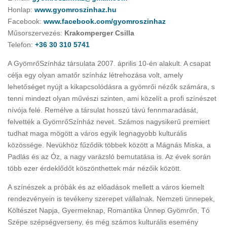
Honlap:
www.gyomroszinhaz.hu
Facebook:
www.facebook.com/gyomroszinhaz
Műsorszervezés:
Krakomperger Csilla
Telefon:
+36 30 310 5741
A GyömrőSzínház társulata 2007. április 10-én alakult. A csapat
célja egy olyan amatőr színház létrehozása volt, amely
lehetőséget nyújt a kikapcsolódásra a gyömrői nézők számára, s
tenni mindezt olyan művészi szinten, ami közelít a profi színészet
nívója felé. Remélve a társulat hosszú távú fennmaradását,
felvették a GyömrőSzínház nevet. Számos nagysikerű premiert
tudhat maga mögött a város egyik legnagyobb kulturális
közössége. Nevükhöz fűződik többek között a Mágnás Miska, a
Padlás és az Óz, a nagy varázsló bemutatása is. Az évek során
több ezer érdeklődőt köszönthettek már nézőik között.
A színészek a próbák és az előadások mellett a város kiemelt
rendezvényein is tevékeny szerepet vállalnak. Nemzeti ünnepek,
Költészet Napja, Gyermeknap, Romantika Ünnep Gyömrőn, Tó
Szépe szépségverseny, és még számos kulturális esemény