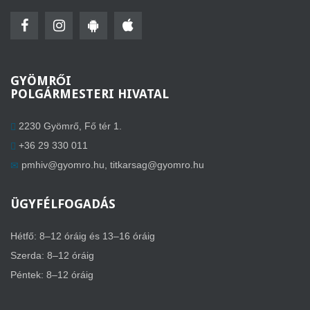
GYÖMRŐI
POLGÁRMESTERI HIVATAL
2230 Gyömrő, Fő tér 1.
+36 29 330 011
pmhiv@gyomro.hu
,
titkarsag@gyomro.hu
ÜGYFÉLFOGADÁS
Hétfő: 8–12 óráig és 13–16 óráig
Szerda: 8–12 óráig
Péntek: 8–12 óráig