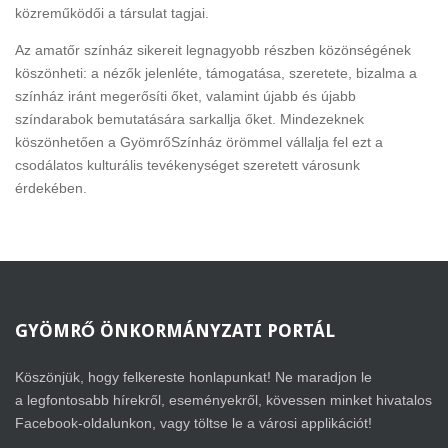
közreműködői a társulat tagjai.
Az amatőr színház sikereit legnagyobb részben közönségének
köszönheti: a nézők jelenléte, támogatása, szeretete, bizalma a
színház iránt megerősíti őket, valamint újabb és újabb
színdarabok bemutatására sarkallja őket. Mindezeknek
köszönhetően a GyömrőSzínház örömmel vállalja fel ezt a
csodálatos kulturális tevékenységet szeretett városunk
érdekében.
GYÖMRŐ
ÖNKORMÁNYZATI PORTÁL
Köszönjük, hogy felkereste honlapunkat! Ne maradjon le
a legfontosabb hírekről, eseményekről, kövessen minket hivatalos
Facebook-oldalunkon, vagy töltse le a városi applikációt!