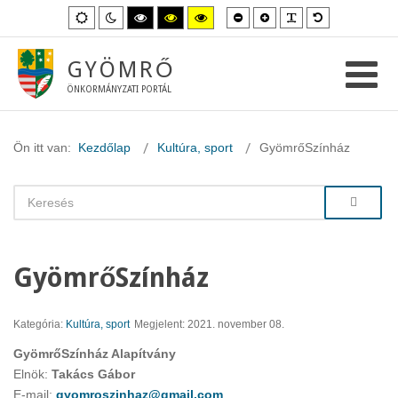
Kisebb
Nagyobb
PLG_SYSTEM_
Alapértelme
Alapértelmezett
Éjszakai
Magas
Magas
Magas
betűméret
betűméret
betűméret
mód
mód
kontraszt
kontraszt
kontraszt
fekete-
fekete-
sárga-
fehér
sárga
fekete
GYÖMRŐ
mód.
mód.
mód.
ÖNKORMÁNYZATI PORTÁL
Ön itt van:
Kezdőlap
Kultúra, sport
GyömrőSzínház
GyömrőSzínház
Kategória:
Kultúra, sport
Megjelent: 2021. november 08.
GyömrőSzínház Alapítvány
Elnök:
Takács Gábor
E-mail:
gyomroszinhaz@gmail.com